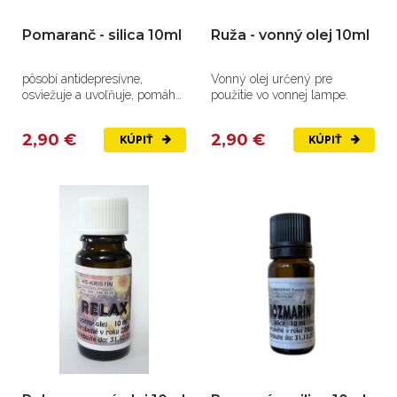
Pomaranč - silica 10ml
Ruža - vonný olej 10ml
pôsobí antidepresívne,
Vonný olej určený pre
osviežuje a uvoľňuje, pomáha
použitie vo vonnej lampe.
proti horúčke, pri...
2,90 €
2,90 €
KÚPIŤ
KÚPIŤ