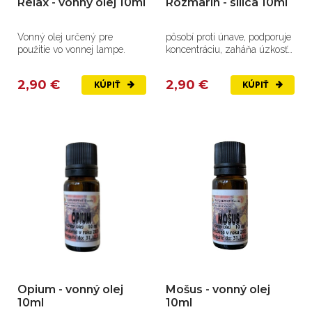
Relax - vonný olej 10ml
Rozmarín - silica 10ml
Vonný olej určený pre
pôsobí proti únave, podporuje
použitie vo vonnej lampe.
koncentráciu, zaháňa úzkosť,
pomáha pri...
2,90 €
2,90 €
KÚPIŤ
KÚPIŤ
Opium - vonný olej
Mošus - vonný olej
10ml
10ml