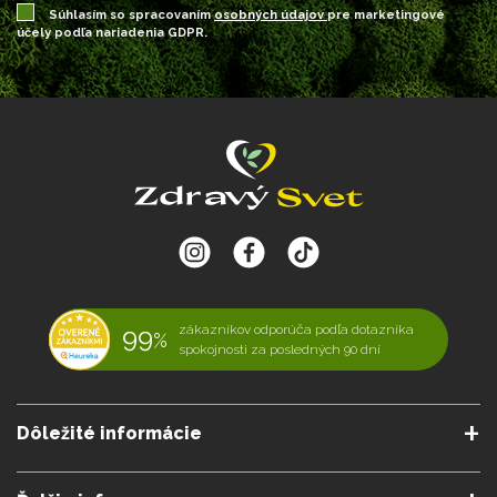
Súhlasím so spracovaním
osobných údajov
pre marketingové
účely podľa nariadenia GDPR.
99
zákazníkov odporúča podľa dotazníka
%
spokojnosti za posledných 90 dní
Dôležité informácie
O nás
Obchodné podmienky