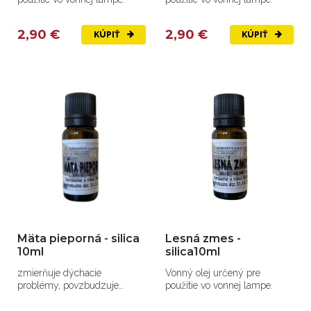
2,90 €
2,90 €
KÚPIŤ
KÚPIŤ
Mäta pieporná - silica
Lesná zmes -
10ml
silica10ml
zmierňuje dýchacie
Vonný olej určený pre
problémy, povzbudzuje
použitie vo vonnej lampe.
žalúdočnú činnosť,
zmierňuje...