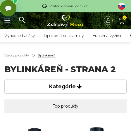
Vrátenie tovaru do 14 dní
0
Rýchle dodanie <36 hod
Doprava nad 70 € zadarmo
Výhodné balíčky
Lipozomálne vitamíny
Funkčná výživa
Vrátenie tovaru do 14 dní
Rýchle dodanie <36 hod
Všetky produkty
Bylinkáreň
BYLINKÁREŇ - STRANA 2
Kategórie
Top produkty