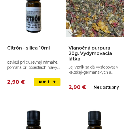
Citrón - silica 10ml
Vianočná purpura
20g. Vydymovacia
látka
osvieži pri duševnej námahe,
Jej vznik sa dá vystopovať v
pomáha pri bolestiach hlavy,
keltskej-germánskych a
infekciách dýchacích...
slovanských dobách.
2,90 €
KÚPIŤ
2,90 €
Nedostupný