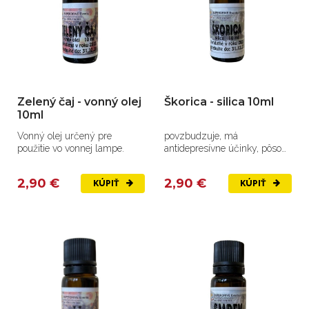
Zelený čaj - vonný olej
Škorica - silica 10ml
10ml
Vonný olej určený pre
povzbudzuje, má
použitie vo vonnej lampe.
antidepresívne účinky, pôsobí
ako afrodiziakum, pomáha
pri...
2,90 €
2,90 €
KÚPIŤ
KÚPIŤ