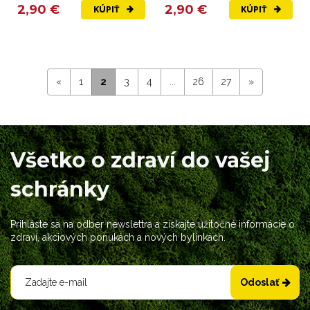
2,90 €
2,90 €
KÚPIŤ
KÚPIŤ
«
1
2
3
4
...
26
27
»
Všetko o zdraví do vašej
schránky
Prihláste sa na odber newslettra a získajte užitočné informácie o
zdraví, akciových ponukách a nových bylinkách.
Odoslať