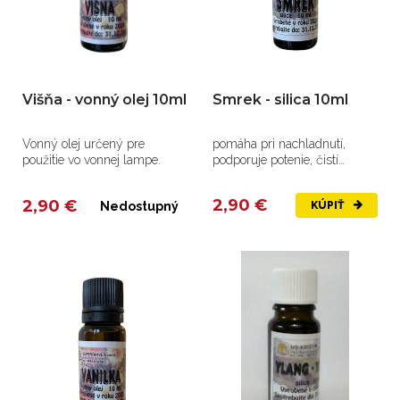
Višňa - vonný olej 10ml
Smrek - silica 10ml
Vonný olej určený pre
pomáha pri nachladnutí,
použitie vo vonnej lampe.
podporuje potenie, čistí
vzduch, používa sa do
masážnyc...
2,90 €
2,90 €
Nedostupný
KÚPIŤ