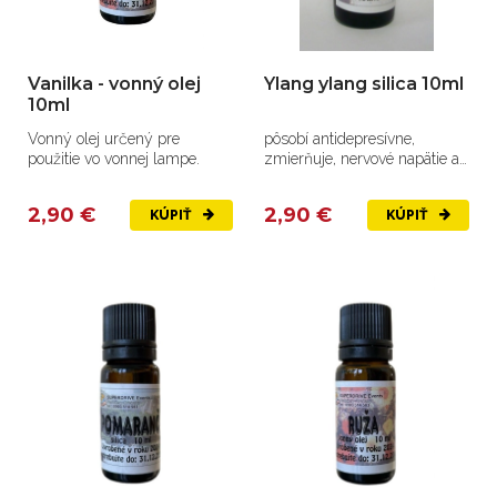
Vanilka - vonný olej
Ylang ylang silica 10ml
10ml
Vonný olej určený pre
pôsobí antidepresívne,
použitie vo vonnej lampe.
zmierňuje, nervové napätie a
nespavosť, znižuje krvný...
2,90 €
2,90 €
KÚPIŤ
KÚPIŤ