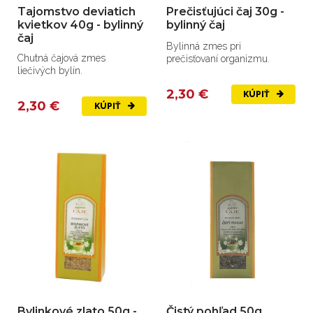
Tajomstvo deviatich
Prečisťujúci čaj 30g -
kvietkov 40g - bylinný
bylinný čaj
čaj
Bylinná zmes pri
Chutná čajová zmes
prečisťovaní organizmu.
liečivých bylín.
2,30 €
KÚPIŤ
2,30 €
KÚPIŤ
Bylinkové zlato 50g -
Čistý pohľad 50g