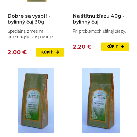
Dobre sa vyspi ! -
Na štítnu žľazu 40g -
bylinný čaj 30g
bylinný čaj
Špeciálna zmes na
Pri problémoch štítnej žľazy.
príjemnejšie zaspávanie.
2,20 €
KÚPIŤ
2,00 €
KÚPIŤ