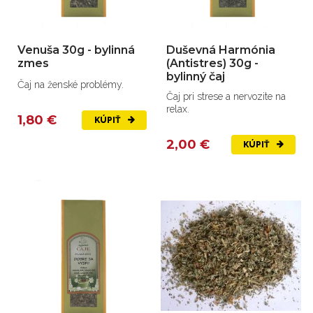
Venuša 30g - bylinná
Duševná Harmónia
zmes
(Antistres) 30g -
bylinný čaj
Čaj na ženské problémy.
Čaj pri strese a nervozite na
relax.
1,80 €
KÚPIŤ
2,00 €
KÚPIŤ