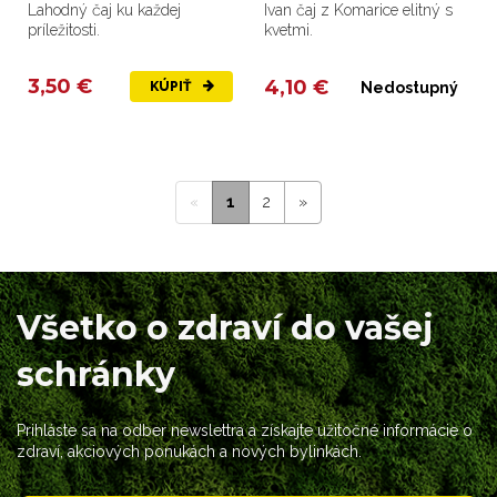
Lahodný čaj ku každej
Ivan čaj z Komarice elitný s
príležitosti.
kvetmi.
3,50 €
4,10 €
KÚPIŤ
Nedostupný
«
1
2
»
Všetko o zdraví do vašej
schránky
Prihláste sa na odber newslettra a získajte užitočné informácie o
zdraví, akciových ponukách a nových bylinkách.