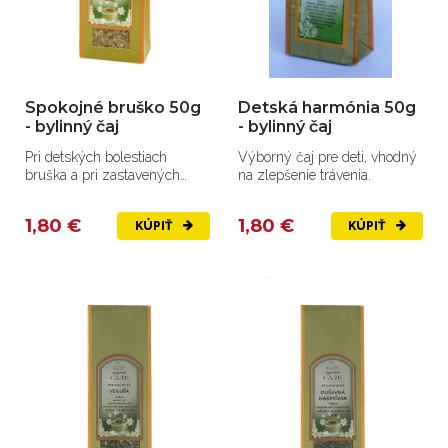
Spokojné bruško 50g
Detská harmónia 50g
- bylinný čaj
- bylinný čaj
Pri detských bolestiach
Výborný čaj pre deti, vhodný
bruška a pri zastavených
na zlepšenie trávenia.
vetroch.
1,80 €
1,80 €
KÚPIŤ
KÚPIŤ