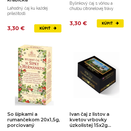
Bylinkový čaj s vôňou a
Lahodný čaj ku každej
chuťou citronelovej trávy
príležitosti.
3,30 €
KÚPIŤ
3,30 €
KÚPIŤ
So šípkami a
Ivan čaj z listov a
rumančekom 20x1,5g,
kvetov vrbovky
porciovaný
úzkolistej 15x2g
porciovaný