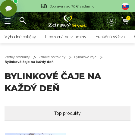
Doprava nad 70 € zadarmo
0
Vrátenie tovaru do 14 dní
Rýchle dodanie <36 hod
Výhodné balíčky
Lipozomálne vitamíny
Funkčná výživa
Doprava nad 70 € zadarmo
Vrátenie tovaru do 14 dní
Všetky produkty
Zdravé potraviny
Bylinkové čaje
Bylinkové čaje na každý deň
Rýchle dodanie <36 hod
BYLINKOVÉ ČAJE NA
KAŽDÝ DEŇ
Top produkty