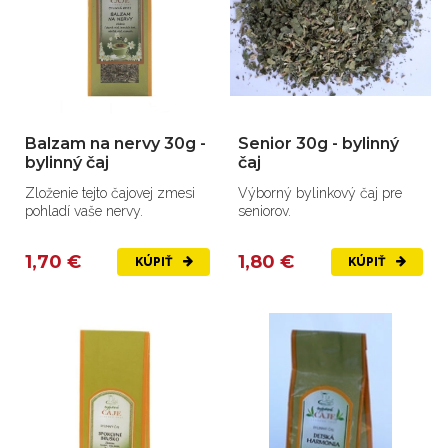
Balzam na nervy 30g -
Senior 30g - bylinný
bylinný čaj
čaj
Zloženie tejto čajovej zmesi
Výborný bylinkový čaj pre
pohladí vaše nervy.
seniorov.
1,70 €
1,80 €
KÚPIŤ
KÚPIŤ