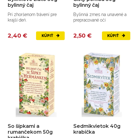
bylinný čaj
bylinný čaj
Pri zhoršenom trávení pre
Bylinná zmes na unavené a
krajší deň.
prepracované oči
2,40 €
2,50 €
KÚPIŤ
KÚPIŤ
So šípkami a
Sedmikvietok 40g
rumančekom 50g
krabička
krabička