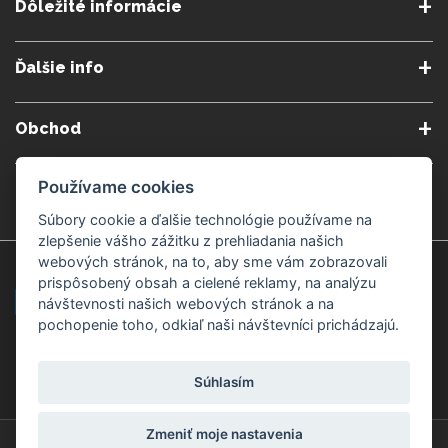
Dôležité informácie
O nás
Obchodné podmienky
Ďalšie info
Reklamačné podmienky
Podmienky predplatného
Poradne
Semináre a kurzy
Ochrana osobných údajov
Kontakt
Obchod
Blog
Alergény
Cookies nastavenia
Doprava a platba
Poštovné do zahraničia
Používame cookies
Gemmoterapia
Kamenné predajne
Nakupuj bezpečne
Veľkoobchod
Súbory cookie a ďalšie technológie používame na
Považská Bystrica v Kauflande
Považská Bystrica Mpark
zlepšenie vášho zážitku z prehliadania našich
webových stránok, na to, aby sme vám zobrazovali
Záruka kvality
Žilina
Čadca
prispôsobený obsah a cielené reklamy, na analýzu
návštevnosti našich webových stránok a na
pochopenie toho, odkiaľ naši návštevníci prichádzajú.
Platobné metódy
Súhlasím
Zmeniť moje nastavenia
© Copyright 2008-2026 ZdravýSvet.sk