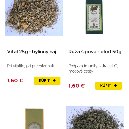
Vital 25g - bylinný čaj
Ruža šípová - plod 50g
Pri vitalite, pri prechladnutí
Podpora imunity, zdroj vit.C,
močové cesty
1,60 €
KÚPIŤ
1,60 €
KÚPIŤ