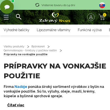
Vrátenie tovaru do 14 dní
0
Rýchle dodanie <36 hod
Doprava nad 70 € zadarmo
Výhodné balíčky
Lipozomálne vitamíny
Funkčná výživa
Vrátenie tovaru do 14 dní
Rýchle dodanie <36 hod
Všetky produkty
Bylinkáreň
Gemmoterapia - tinktúry z púčikov rastlín
Prípravky na vonkajšie použitie
PRÍPRAVKY NA VONKAJŠIE
POUŽITIE
Firma
Naděje
ponúka široký sortiment výrobkov z bylín na
vonkajšie použitie. Sú to, výluhy, oleje, masti, krémy,
kúpele a bylinné sprchové spreje.
Čítať viac