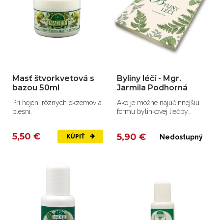
Masť štvorkvetová s
Byliny léčí - Mgr.
bazou 50ml
Jarmila Podhorná
Pri hojení rôznych ekzémov a
Ako je možné najúčinnejšiu
plesní.
formu bylinkovej liečby
použiť na rôzne problémy a...
5,50 €
5,90 €
KÚPIŤ
Nedostupný