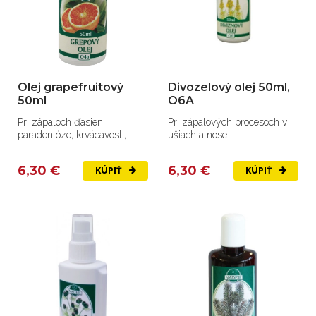
Olej grapefruitový
Divozelový olej 50ml,
50ml
O6A
Pri zápaloch ďasien,
Pri zápalových procesoch v
paradentóze, krvácavosti,
ušiach a nose.
aftoch.
6,30 €
6,30 €
KÚPIŤ
KÚPIŤ