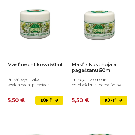
Masť nechtíková 50ml
Masť z kostihoja a
pagaštanu 50ml
Pri kŕčových žilách,
Pri hojení zlomenín,
spáleninách, plesniach,
pomliaždenín, hematómov.
ekzémoch.
5,50 €
5,50 €
KÚPIŤ
KÚPIŤ