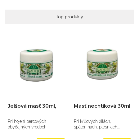
Top produkty
Jelšová masť 30ml,
Masť nechtíková 30ml
Pri hojení bercových i
Pri kŕčových žilách,
obyčajných vredoch.
spáleninách, plesniach,
ekzémoch.