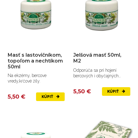
Masť s lastovičníkom,
Jelšová masť 50ml,
topoľom a nechtíkom
M2
50ml
Odporúča sa pri hojení
Na ekzémy, bercove
bercových i obyčajných
vredy,kŕčové žíly.
vredoch.
5,50 €
KÚPIŤ
5,50 €
KÚPIŤ