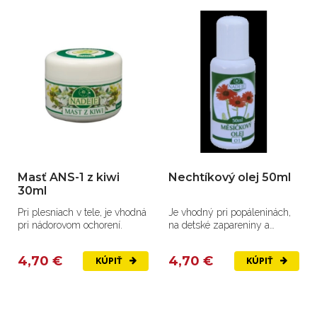
Masť ANS-1 z kiwi
Nechtíkový olej 50ml
30ml
Pri plesniach v tele, je vhodná
Je vhodný pri popáleninách,
pri nádorovom ochorení.
na detské zapareniny a
preležaniny.
4,70 €
4,70 €
KÚPIŤ
KÚPIŤ