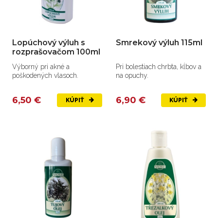
Lopúchový výluh s
Smrekový výluh 115ml
rozprašovačom 100ml
Výborný pri akné a
Pri bolestiach chrbta, kĺbov a
poškodených vlasoch.
na opuchy.
6,50 €
6,90 €
KÚPIŤ
KÚPIŤ