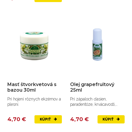
Masť štvorkvetová s
Olej grapefruitový
bazou 30ml
25ml
Pri hojení rôznych ekzémov a
Pri zápaloch ďasien,
plesní.
paradentóze, krvácavosti,
aftoch.
4,70 €
4,70 €
KÚPIŤ
KÚPIŤ