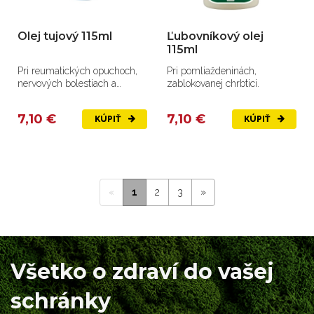
Olej tujový 115ml
Ľubovníkový olej
115ml
Pri reumatických opuchoch,
Pri pomliaždeninách,
nervových bolestiach a
zablokovanej chrbtici.
zápaloch.
7,10 €
7,10 €
KÚPIŤ
KÚPIŤ
«
1
2
3
»
Všetko o zdraví do vašej
schránky