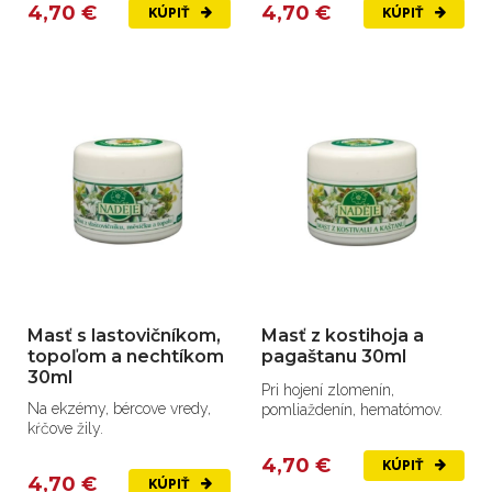
4,70 €
4,70 €
KÚPIŤ
KÚPIŤ
Masť s lastovičníkom,
Masť z kostihoja a
topoľom a nechtíkom
pagaštanu 30ml
30ml
Pri hojení zlomenín,
Na ekzémy, bércove vredy,
pomliaždenín, hematómov.
kŕčove žily.
4,70 €
KÚPIŤ
4,70 €
KÚPIŤ