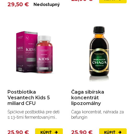
29,50 €
Nedostupný
Postbiotika
Čaga sibírska
Vesantech Kids 5
koncentrát
miliard CFU
lipozomálny
Špičkové postbiotiká pre deti
Čaga koncentrát, náhrada za
s 13-timi fermentovanými
befungin
kmeňmi.
25,90 €
25,90 €
KÚPIŤ
KÚPIŤ