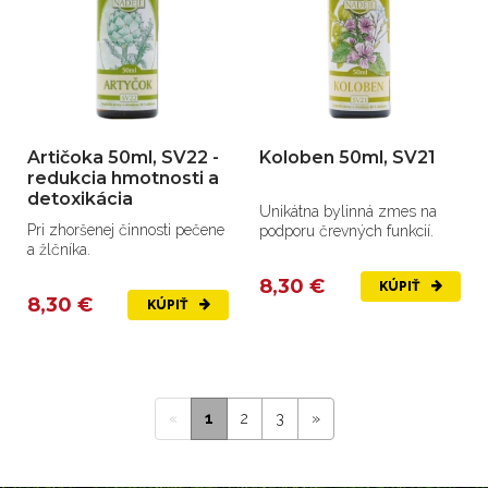
Artičoka 50ml, SV22 -
Koloben 50ml, SV21
redukcia hmotnosti a
detoxikácia
Unikátna bylinná zmes na
Pri zhoršenej činnosti pečene
podporu črevných funkcií.
a žlčníka.
8,30 €
KÚPIŤ
8,30 €
KÚPIŤ
«
1
2
3
»