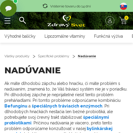
Vrátenie tovaru do 14 dní
0
Rýchle dodanie <36 hod
Doprava nad 70 € zadarmo
Výhodné balíčky
Lipozomálne vitamíny
Funkčná výživa
Vrátenie tovaru do 14 dní
Rýchle dodanie <36 hod
Všetky produkty
Špecifické problémy
Nadúvanie
NADÚVANIE
Ak máte dlhodobú zápchu alebo hnačku, či máte problém s
nadúvaním, znamená to, že Váš tráviaci systém nie je v poriadku.
Pri dlhodobej zápche je neprijateľné riešiť tento problém
preháňadlami. Pri tomto probléme odporúčame kombináciu
Befunginu
a
špeciálnych tráviacich enzýmoch
. Pri
dlhodobých hnačkách nestačia len bežné probiotiká, ale
potrebujete svoj črevný trakt stabilizovať
špeciálnymi
probiotikami
.
Príčinou nadúvania je viacero, preto tento
problém odporúčame konzultovať v našej
bylinkárskej