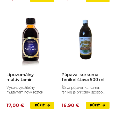
Lipozomálny
Púpava, kurkuma,
multivitamín
fenikel šťava 500 ml
Vysokovyužiteľný
Šťava púpava, kurkuma,
multivitamínový roztok
fenikel je prírodný spôsob,
ako podporiť trávenie,...
17,00 €
16,90 €
KÚPIŤ
KÚPIŤ