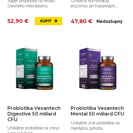
Super probiotiká na reštart
Unikátna kombinácia
črevného mikrobiomu
enzýmov pri kvasinkách,
vrátane candidy.
52,90 €
47,80 €
KÚPIŤ
Nedostupný
Probiotika Vesantech
Probiotika Vesantech
Digestive 50 miliard
Mental 50 miliard CFU
CFU
Unikátne živé probiotiká na
Unikátne probiotiká na črevo
mentálnu pohodu