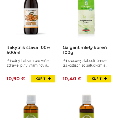
Rakytník šťava 100%
Galgant mletý koreň
500ml
100g
Prírodný balzam pre vaše
Pri srdcovej slabosti, únave,
zdravie, plný vitamínov a
ťažkostiach so žalúdkom a
minerálov.
črevami.
10,90 €
10,40 €
KÚPIŤ
KÚPIŤ