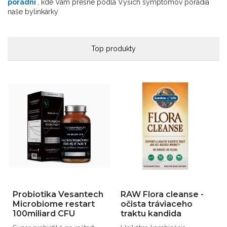
poradni
, kde Vám presne podľa Vyšich symptómov poradia
naše bylinkárky
Top produkty
Probiotika Vesantech
RAW Flora cleanse -
Microbiome restart
očista tráviaceho
100miliard CFU
traktu kandida