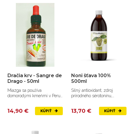
Dračia krv - Sangre de
Noni šťava 100%
Drago - 50ml
500ml
Miazga sa používa
Silný antioxidant, zdroj
domorodými kmeňmi v Peru
prírodného sérotonínu,
a Ekvádore na rôzne kožné
melatonínu.
ochorenia,...
14,90 €
13,70 €
KÚPIŤ
KÚPIŤ