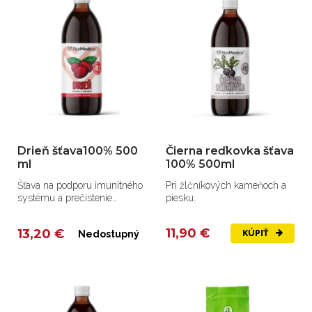
Drieň šťava100% 500
Čierna reďkovka šťava
ml
100% 500ml
Šťava na podporu imunitného
Pri žlčníkových kameňoch a
systému a prečistenie
piesku.
organizmu.
11,90 €
13,20 €
Nedostupný
KÚPIŤ