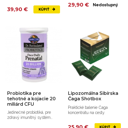
15 kmeňov.
žinčicou.
29,90 €
Nedostupný
39,90 €
KÚPIŤ
Probiotika pre
Lipozomálna Sibírska
tehotné a kojacie 20
Čaga Shotbox
miliárd CFU
Praktické balenie Čaga
Jedinečné probiotiká, pre
koncentrátu na cesty.
zdravý imunitný systém
matky a jej dieťaťa 20
25,90 €
KÚPIŤ
miliard...