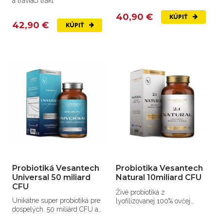
a tráviaci trakt
40,90 €
KÚPIŤ
42,90 €
KÚPIŤ
Probiotiká Vesantech
Probiotika Vesantech
Universal 50 miliard
Natural 10miliard CFU
CFU
Živé probiotiká z
Unikátne super probiotiká pre
lyofilizovanej 100% ovčej
dospelých. 50 miliárd CFU a
slovenskej bryndze so