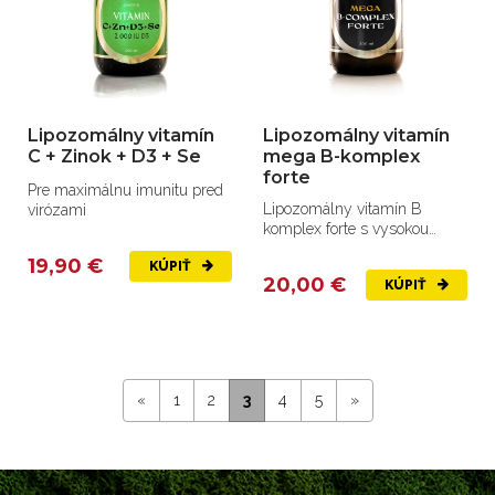
Lipozomálny vitamín
Lipozomálny vitamín
C + Zinok + D3 + Se
mega B-komplex
forte
Pre maximálnu imunitu pred
Lipozomálny vitamín B
virózami
komplex forte s vysokou
vstrebateľnosťou
19,90 €
KÚPIŤ
20,00 €
KÚPIŤ
«
1
2
3
4
5
»