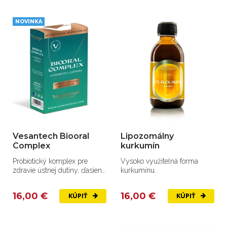
NOVINKA
Vesantech Biooral
Lipozomálny
Complex
kurkumín
Probiotický komplex pre
Vysoko využiteľná forma
zdravie ústnej dutiny, ďasien,
kurkumínu.
mandlí a prevenciu aftov.
16,00 €
16,00 €
KÚPIŤ
KÚPIŤ