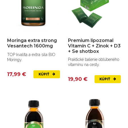
Moringa extra strong
Premium lipozomal
Vesantech 1600mg
Vitamín C + Zinok + D3
+ Se shotbox
TOP kvalita a extra sila BIO
Praktické balenie obľúbeného
Moringy.
vitamínu na cesty.
17,99 €
KÚPIŤ
19,90 €
KÚPIŤ