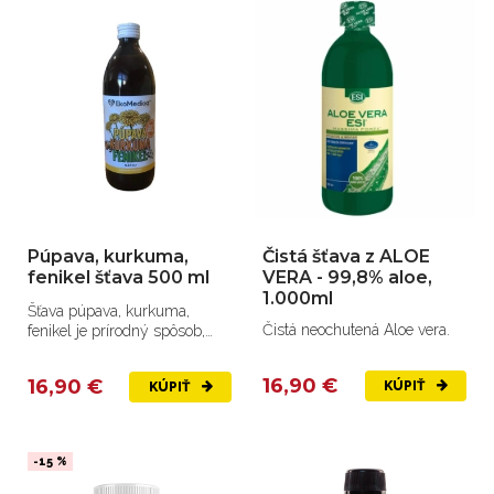
Púpava, kurkuma,
Čistá šťava z ALOE
fenikel šťava 500 ml
VERA - 99,8% aloe,
1.000ml
Šťava púpava, kurkuma,
Čistá neochutená Aloe vera.
fenikel je prírodný spôsob,
ako podporiť trávenie,...
16,90 €
16,90 €
KÚPIŤ
KÚPIŤ
-15 %