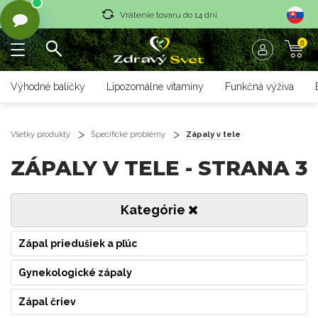
Vrátenie tovaru do 14 dní
0
Rýchle dodanie <36 hod
Doprava nad 70 € zadarmo
Výhodné balíčky
Lipozomálne vitamíny
Funkčná výživa
Vrátenie tovaru do 14 dní
Rýchle dodanie <36 hod
Všetky produkty
Špecifické problémy
Zápaly v tele
ZÁPALY V TELE - STRANA 3
Kategórie
Zápal priedušiek a pľúc
Gynekologické zápaly
Zápal čriev