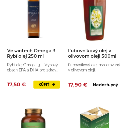
Vesantech Omega 3
Ľubovníkový olej v
Rybí olej 250 ml
olivovom oleji 500ml
Rybí olej Omega 3 – Vysoký
Ľubovníkový olej macerovaný
obsah EPA a DHA pre zdravé
v olivovom oleji.
srdce, mozog a oči.
17,50 €
17,90 €
KÚPIŤ
Nedostupný