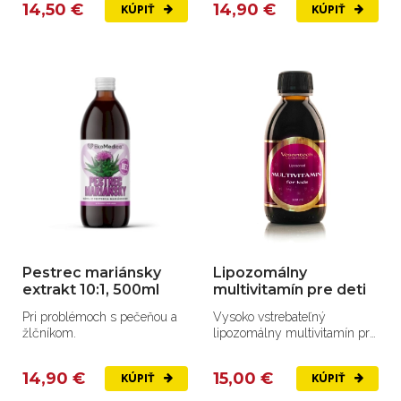
14,50 €
14,90 €
KÚPIŤ
KÚPIŤ
Pestrec mariánsky
Lipozomálny
extrakt 10:1, 500ml
multivitamín pre deti
Pri problémoch s pečeňou a
Vysoko vstrebateľný
žlčníkom.
lipozomálny multivitamín pre
deti
14,90 €
15,00 €
KÚPIŤ
KÚPIŤ