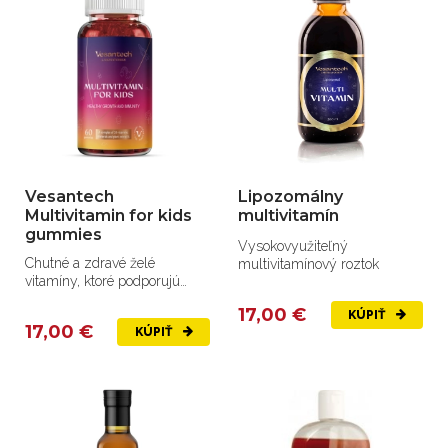
Vesantech
Lipozomálny
Multivitamin for kids
multivitamín
gummies
Vysokovyužiteľný
Chutné a zdravé želé
multivitamínový roztok
vitamíny, ktoré podporujú
správny rast, energiu a
17,00 €
KÚPIŤ
imunitu...
17,00 €
KÚPIŤ