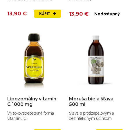
13,90 €
13,90 €
KÚPIŤ
Nedostupný
Lipozomálny vitamín
Moruša biela šťava
C 1000 mg
500 ml
Vysokovstrebateľná forma
Šťava s protizápalovým a
vitamínu C
dezinfekčným účinkom