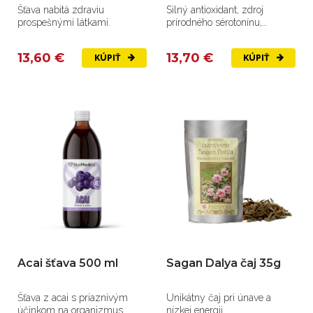
Šťava nabitá zdraviu
Silný antioxidant, zdroj
prospešnými látkami.
prírodného sérotonínu,
melatonínu.
13,60 €
13,70 €
KÚPIŤ
KÚPIŤ
Acai šťava 500 ml
Sagan Dalya čaj 35g
Šťava z acai s priaznivým
Unikátny čaj pri únave a
účinkom na organizmus.
nízkej energii