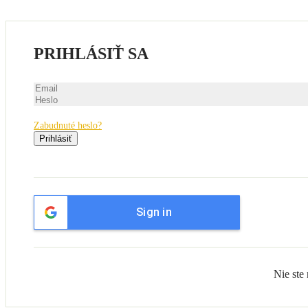
PRIHLÁSIŤ SA
Zabudnuté heslo?
Prihlásiť
Sign in
Nie ste 