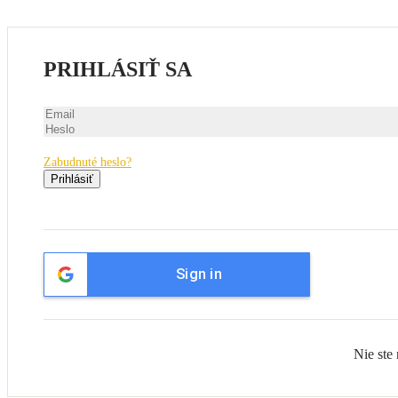
PRIHLÁSIŤ SA
Zabudnuté heslo?
Prihlásiť
Sign in
Nie ste 