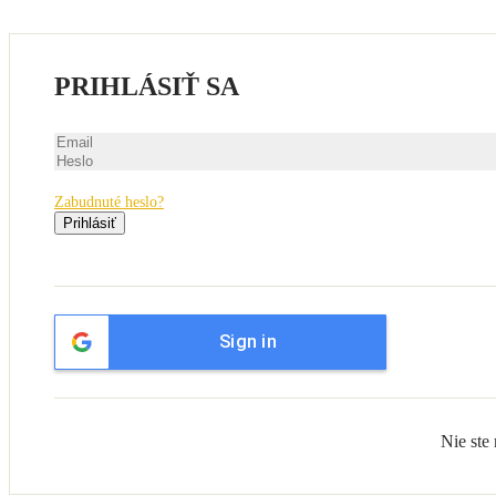
PRIHLÁSIŤ SA
Zabudnuté heslo?
Prihlásiť
Sign in
Nie ste 