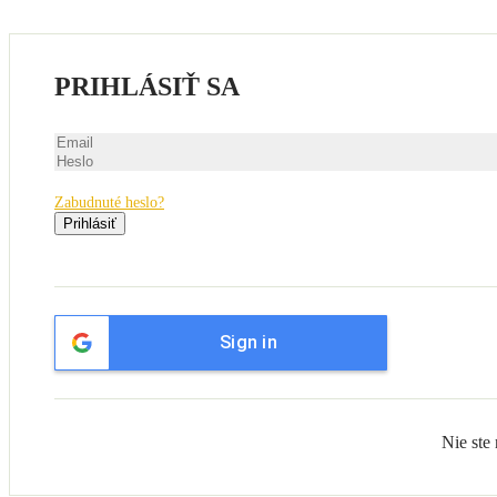
PRIHLÁSIŤ SA
Zabudnuté heslo?
Prihlásiť
Sign in
Nie ste 