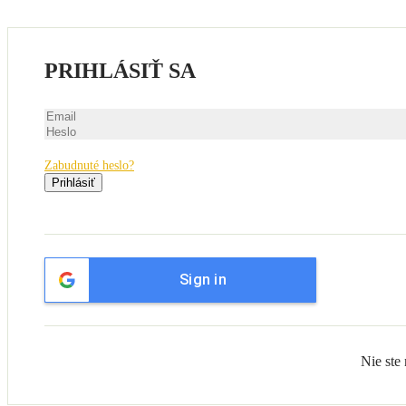
PRIHLÁSIŤ SA
Zabudnuté heslo?
Prihlásiť
Sign in
Nie ste 