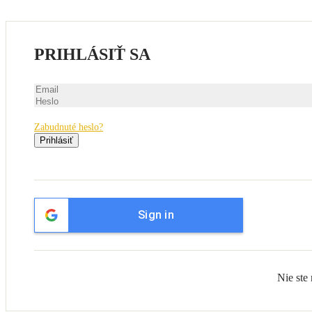
PRIHLÁSIŤ SA
Zabudnuté heslo?
Prihlásiť
Sign in
Nie ste 