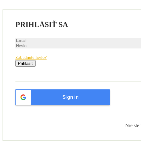
PRIHLÁSIŤ SA
Zabudnuté heslo?
Prihlásiť
Sign in
Nie ste 