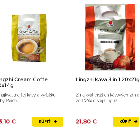
ingzhi Cream Coffe
Lingzhi káva 3 in 1 20x21
0x14g
najkvalitnejšej kávy a výťažku
Z najkvalitnejších kávových zŕn 
by Reishi.
zo 100% čistej Linghzi.
3,10 €
21,80 €
KÚPIŤ
KÚPIŤ