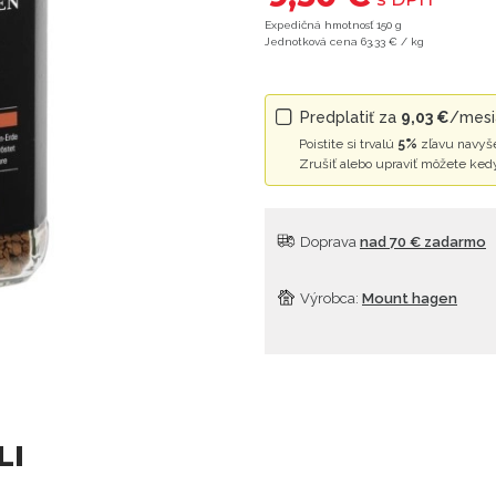
Expedičná hmotnosť 150 g
Jednotková cena 63,33 € / kg
Predplatiť za
9,03 €
/mesia
Poistite si trvalú
5%
zľavu navyše
Zrušiť alebo upraviť môžete ked
Doprava
nad 70 € zadarmo
Výrobca:
Mount hagen
LI