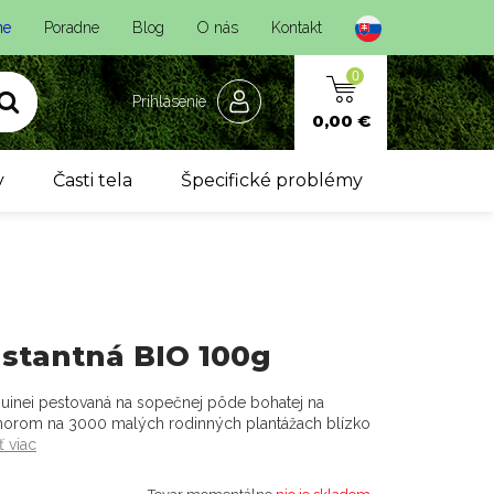
ne
Poradne
Blog
O nás
Kontakt
0
Prihlásenie
0,00 €
y
Časti tela
Špecifické problémy
nstantná BIO 100g
Guinei pestovaná na sopečnej pôde bohatej na
morom na 3000 malých rodinných plantážach blízko
ť viac