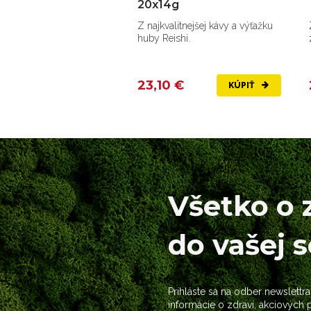
20x14g
Z najkvalitnejšej kávy a výťažku
huby Reishi.
23,10 €
KÚPIŤ
Všetko o 
do vašej 
Prihláste sa na odber newslettra
informácie o zdraví, akciových