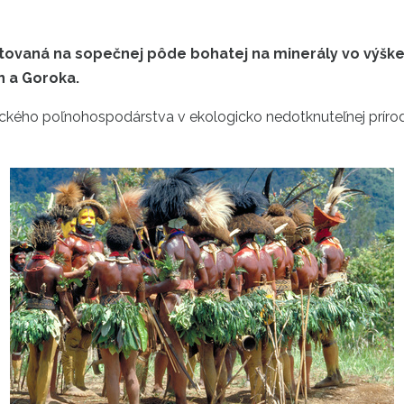
estovaná na sopečnej pôde bohatej na minerály vo výš
n a Goroka.
ého poľnohospodárstva v ekologicko nedotknuteľnej prírode.