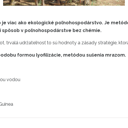
e viac ako ekologické poľnohospodárstvo. Je metódou,
arší spôsob v poľnohospodárstve bez chémie.
ivot, trvalá udržateľnosť to sú hodnoty a zásady stratégie, kt
 podobu formou lyofilizácie, metódou sušenia mrazom.
úcou vodou
Guinea