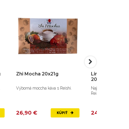
g
Zhi Mocha 20x21g
Lingzhi čierna k
20x4,5g
a
Výborná moccha káva s Reishi.
Najkvalitnejšia káva a
Reishi.
26,90 €
24,60 €
KÚPIŤ