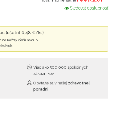
Tovar momentálne
nie je skladom
Sledovať dostupnosť
c (ušetriť 0,48 €/ks)
 na každý ďalší nákup.
ykoľvek.
Viac ako 500 000 spokojných
zákazníkov,
Opýtajte sa v našej
zdravotnej
poradni