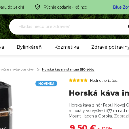
varu do 14 dní
Rýchle dodanie <36 hod
Blue Zo
va
Bylinkáreň
Kozmetika
Zdravé potravin
nkčné a výberové kávy
Horská káva instantná BIO 100g
Hodnotilo 11 ľudí
NOVINKA
Horská káva i
Horská káva z hôr Papui Novej 
minerály vo výške 1677 m nad 
Mount Hagen a Goroka.
Zobrazi
9,50 €
s DPH