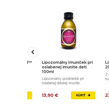
 Forever Mind™
Lipozomálny Imuníček pri
L
 komplex
oslabenej imunite deti
2
100ml
-aging výživový
Z 
Lipozomálny prostriedok pri
ochranu mozgu,
hu
oslabenej detskej imunite.
u a...
13,90 €
2
KÚPIŤ
KÚPIŤ