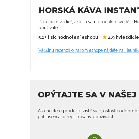
HORSKÁ KÁVA INSTANT
Dajte nám vedieť, ako sa vám produkt osvedčil. Ho
používateľ.
5.1+ tisíc hodnotení eshopu
|
4.9 hviezdiči
Väčšinu recenzií o našom eshope nájdete na Heurék
OPÝTAJTE SA V NAŠE
Ak chcete o produkte zistiť viac, oslovte odborní
prihlásení ako registrovaný používateľ.