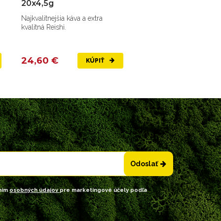
20x4,5g
Najkvalitnejšia káva a extra
kvalitná Reishi.
24,60 €
KÚPIŤ
Odoslať
ním
osobných údajov
pre marketingové účely podľa