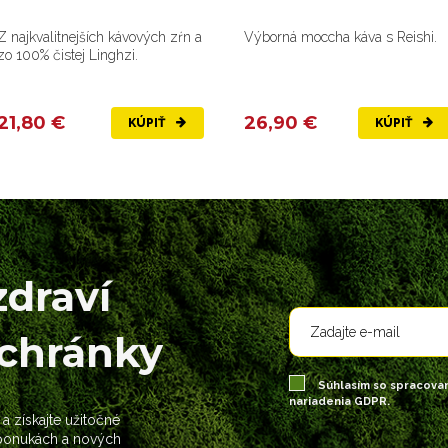
Z najkvalitnejších kávových zŕn a
Výborná moccha káva s Reishi.
zo 100% čistej Linghzi.
21,80 €
26,90 €
KÚPIŤ
KÚPIŤ
zdraví
schránky
Súhlasím so spracova
nariadenia GDPR.
 a získajte užitočné
 ponukách a nových