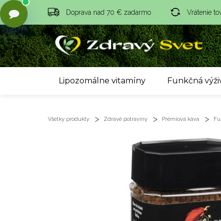
Doprava nad 70 € zadarmo
Vrátenie to
Lipozomálne vitamíny
Funkčná výži
Všetky produkty
Zdravé potraviny
Prémiová káva
Fu