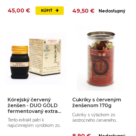
pravosti Korea Insam
obľúbeného tovaru!
45,00 €
49,50 €
KÚPIŤ
Nedostupný
Kórejský červený
Cukríky s červeným
ženšen - DUO GOLD
ženšenom 170g
fermentovaný extrakt
Cukríky s výťažkom zo
50g
Tento extrakt patrí k
šesťročného červeného
najúčinnejším výrobkom zo
ženšenu.
ženšenu na svete.
8,90 €