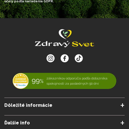
účely podľa nariadenia GDPR.
99
zákazníkov odporúča podľa dotazníka
%
spokojnosti za posledných 90 dní
Dôležité informácie
O nás
Obchodné podmienky
Ďalšie info
Reklamačné podmienky
Podmienky predplatného