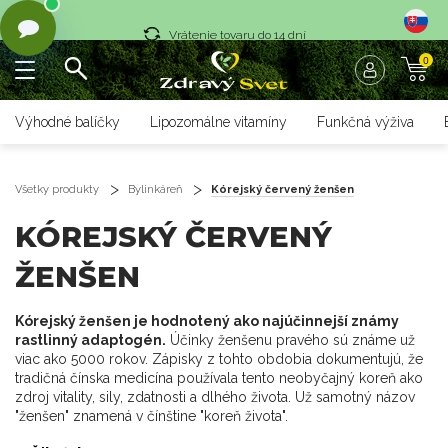
Vrátenie tovaru do 14 dní
0
Rýchle dodanie <36 hod
Doprava nad 70 € zadarmo
Výhodné balíčky
Lipozomálne vitamíny
Funkčná výživa
Vrátenie tovaru do 14 dní
Rýchle dodanie <36 hod
Všetky produkty
Bylinkáreň
Kórejský červený ženšen
KÓREJSKÝ ČERVENÝ
ŽENŠEN
Kórejský ženšen je hodnotený ako najúčinnejší známy
rastlinný adaptogén.
Účinky ženšenu pravého sú známe už
viac ako 5000 rokov. Zápisky z tohto obdobia dokumentujú, že
tradičná čínska medicína používala tento neobyčajný koreň ako
zdroj vitality, sily, zdatnosti a dlhého života. Už samotný názov
"ženšen" znamená v čínštine "koreň života".