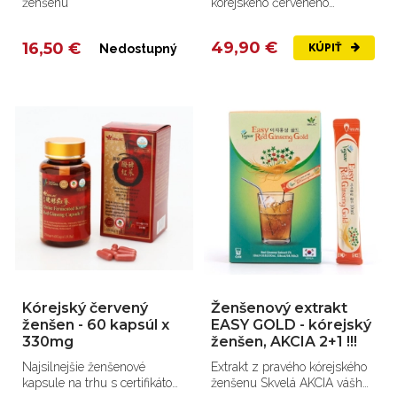
ženšenu
kórejského červeného
ženšenu.
49,90 €
16,50 €
Nedostupný
KÚPIŤ
Kórejský červený
Ženšenový extrakt
ženšen - 60 kapsúl x
EASY GOLD - kórejský
330mg
ženšen, AKCIA 2+1 !!!
Najsilnejšie ženšenové
Extrakt z pravého kórejského
kapsule na trhu s certifikátom
ženšenu Skvelá AKCIA vášho