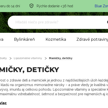
varu do 14 dní
Rýchle dodanie <36 hod
Blue Zo
va
Bylinkáreň
Kozmetika
Zdravé potravin
dukty
Lipozomálne vitamíny
Mamičky, detičky
MIČKY, DETIČKY
ivosť o zdravie detí a mamičiek je jednou z najdôležitejších úloh každe
 kladú na organizmus mimoriadne nároky – a práve vtedy je kvalitná v
vývoj, imunitu aj celkovú pohodu. Lipozomálne vitamíny a špeciálne ko
 maximálnu vstrebateľnosť, šetrnosť a bezpečnosť pre najmenších aj 
 viac