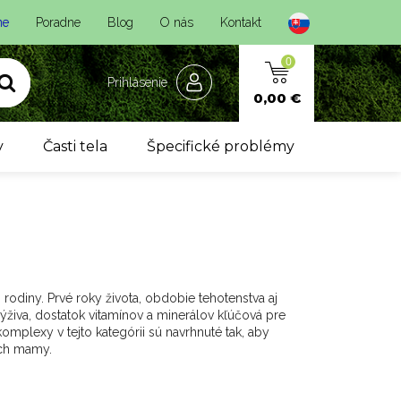
ne
Poradne
Blog
O nás
Kontakt
0
Prihlásenie
0,00 €
y
Časti tela
Špecifické problémy
j rodiny. Prvé roky života, obdobie tehotenstva aj
ýživa, dostatok vitamínov a minerálov kľúčová pre
mplexy v tejto kategórii sú navrhnuté tak, aby
ich mamy.