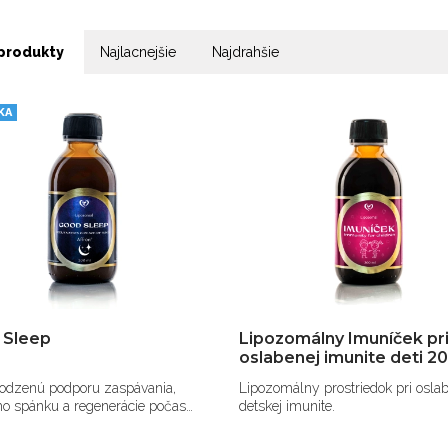
produkty
Najlacnejšie
Najdrahšie
KA
 Sleep
Lipozomálny Imuníček pr
oslabenej imunite deti 2
rodzenú podporu zaspávania,
Lipozomálny prostriedok pri osla
ho spánku a regenerácie počas
detskej imunite.
.