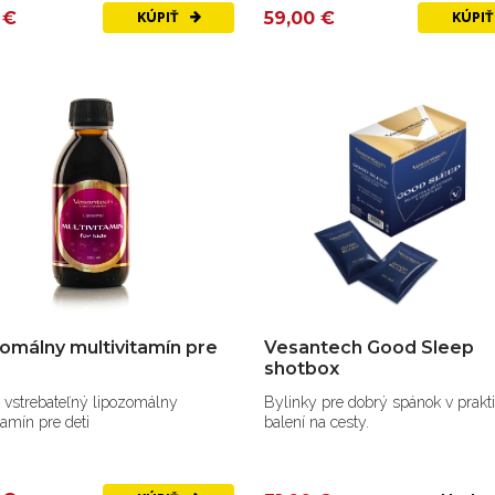
 €
59,00 €
KÚPIŤ
KÚPI
omálny multivitamín pre
Vesantech Good Sleep
shotbox
 vstrebateľný lipozomálny
Bylinky pre dobrý spánok v prak
tamín pre deti
balení na cesty.