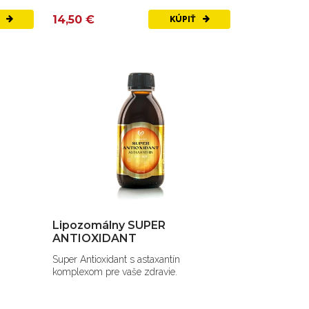
14,50 €
Ť
KÚPIŤ
Lipozomálny SUPER
ANTIOXIDANT
Super Antioxidant s astaxantín
komplexom pre vaše zdravie.