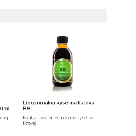
i
Lipozomálna kyselina listová
00ml
B9
benej
Folát, aktívna prírodná forma kyseliny
listovej