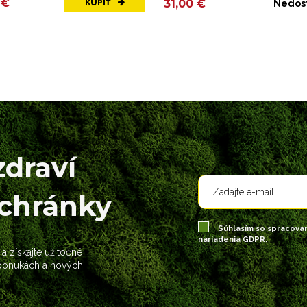
 €
31,00 €
KÚPIŤ
Nedos
zdraví
schránky
Súhlasím so spracova
nariadenia GDPR.
 a získajte užitočné
 ponukách a nových