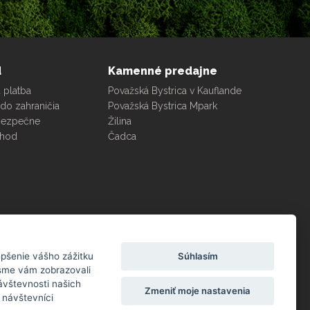
d
Kamenné predajne
 platba
Považská Bystrica v Kauflande
do zahraničia
Považská Bystrica Mpark
bezpečne
Žilina
chod
Čadca
99
zákazníkov odporúča podľa dotazníka
%
Súhlasím
epšenie vášho zážitku
spokojnosti za posledných 90 dní
 sme vám zobrazovali
ávštevnosti našich
Zmeniť moje nastavenia
 návštevníci