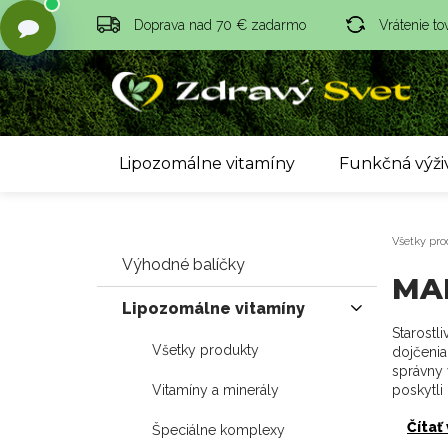
Doprava nad 70 € zadarmo
Vrátenie to
Lipozomálne vitamíny
Funkčná výži
Všetky pro
Výhodné balíčky
MA
Lipozomálne vitamíny
Starostl
Všetky produkty
dojčenia
správny 
Vitamíny a minerály
poskytli
Čítať
Špeciálne komplexy