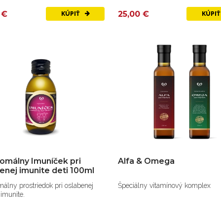
 €
25,00 €
KÚPIŤ
KÚPI
omálny Imuníček pri
Alfa & Omega
enej imunite deti 100ml
álny prostriedok pri oslabenej
Špeciálny vitamínový komplex
 imunite.