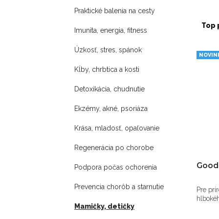
Praktické balenia na cesty
Top 
Imunita, energia, fitness
Úzkosť, stres, spánok
NOVIN
Kĺby, chrbtica a kosti
Detoxikácia, chudnutie
Ekzémy, akné, psoriáza
Krása, mladosť, opaľovanie
Regenerácia po chorobe
Good
Podpora počas ochorenia
Prevencia chorôb a starnutie
Pre pri
hlboké
Mamičky, detičky
spánku