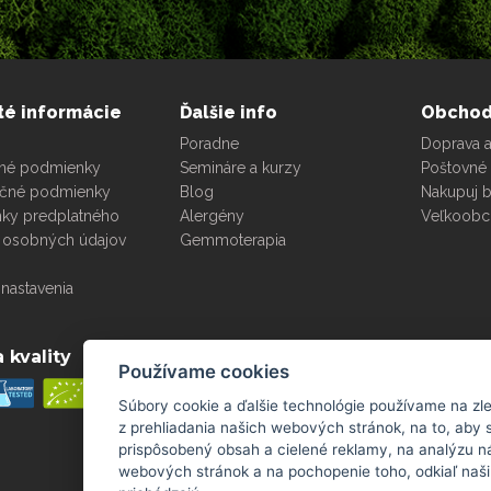
té informácie
Ďalšie info
Obcho
Poradne
Doprava a
né podmienky
Semináre a kurzy
Poštovné 
čné podmienky
Blog
Nakupuj 
ky predplatného
Alergény
Veľkoob
 osobných údajov
Gemmoterapia
nastavenia
 kvality
Platobné metódy
Používame cookies
Súbory cookie a ďalšie technológie používame na zl
z prehliadania našich webových stránok, na to, aby
prispôsobený obsah a cielené reklamy, na analýzu n
webových stránok a na pochopenie toho, odkiaľ naši