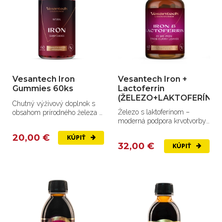
Vesantech Iron
Vesantech Iron +
Gummies 60ks
Lactoferrin
(ŽELEZO+LAKTOFERÍN)
Chutný výživový doplnok s
Železo s laktoferínom –
obsahom prírodného železa z
moderná podpora krvotvorby,
listov kari.
energie a imunity.
20,00 €
KÚPIŤ
32,00 €
KÚPIŤ