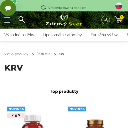
Vrátenie tovaru do 14 dní
0
Rýchle dodanie <36 hod
Doprava nad 70 € zadarmo
Výhodné balíčky
Lipozomálne vitamíny
Funkčná výživa
Vrátenie tovaru do 14 dní
Rýchle dodanie <36 hod
Všetky produkty
Časti tela
Krv
KRV
Top produkty
NOVINKA
NOVINKA
-15 %