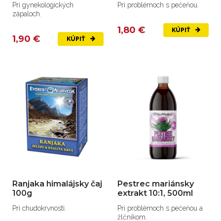
Pri gynekologických
Pri problémoch s pečeňou.
zápaloch.
1,80 €
KÚPIŤ
1,90 €
KÚPIŤ
Ranjaka himalájsky čaj
Pestrec mariánsky
100g
extrakt 10:1, 500ml
Pri chudokrvnosti.
Pri problémoch s pečeňou a
žlčníkom.