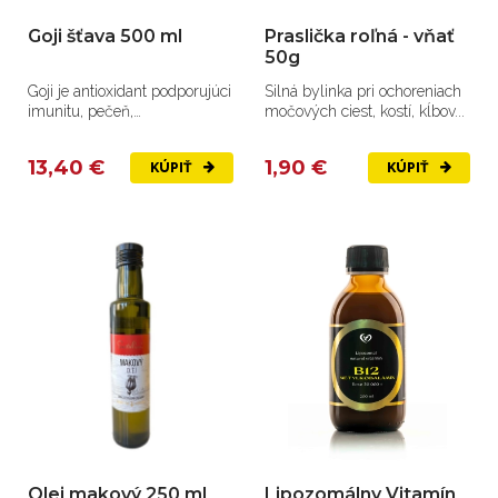
Goji šťava 500 ml
Praslička roľná - vňať
50g
Goji je antioxidant podporujúci
Silná bylinka pri ochoreniach
imunitu, pečeň,
močových ciest, kostí, kĺbov...
metabolizmus, zrak, pokožku
a...
13,40 €
1,90 €
KÚPIŤ
KÚPIŤ
Olej makový 250 ml
Lipozomálny Vitamín