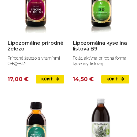
Lipozomálne prírodné
Lipozomálna kyselina
železo
listová B9
Prírodné železo s vitamínmi
Folát, aktívna prírodná forma
C+B9+B12
kyseliny listovej
17,00 €
14,50 €
KÚPIŤ
KÚPIŤ