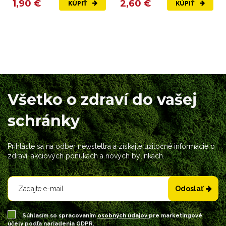
1,90 €
2,60 €
KÚPIŤ
KÚPIŤ
Všetko o zdraví do vašej
schránky
Prihláste sa na odber newslettra a získajte užitočné informácie o
zdraví, akciových ponukách a nových bylinkách.
Odoslať
Súhlasím so spracovaním
osobných údajov
pre marketingové
účely podľa nariadenia GDPR.