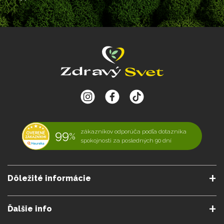
99
zákazníkov odporúča podľa dotazníka
%
spokojnosti za posledných 90 dní
Dôležité informácie
O nás
Obchodné podmienky
Ďalšie info
Reklamačné podmienky
Podmienky predplatného