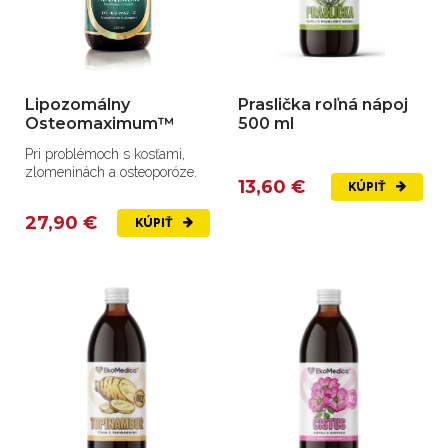
Lipozomálny
Praslička roľná nápoj
Osteomaximum™
500 ml
Pri problémoch s kosťami,
zlomeninách a osteoporóze.
13,60 €
KÚPIŤ
27,90 €
KÚPIŤ