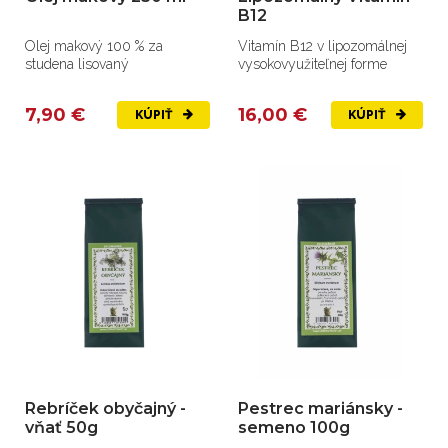
B12
Olej makový 100 % za
Vitamín B12 v lipozomálnej
studena lisovaný
vysokovyužiteľnej forme
7,90 €
16,00 €
KÚPIŤ
KÚPIŤ
Rebríček obyčajný -
Pestrec mariánsky -
vňať 50g
semeno 100g