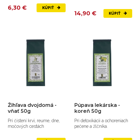
6,30 €
KÚPIŤ
14,90 €
KÚPIŤ
Žihľava dvojdomá -
Púpava lekárska -
vňať 50g
koreň 50g
Pri čistení krvi, reume, dne,
Pri detoxikácii a ochoreniach
močových cestách
pečene a žlčníka.