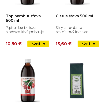
Topinambur šťava
Cistus šťava 500 ml
500 ml
Topinambur je hľuza
Silný antioxidant a
slnečnice, ktorá podporuje
protivírusový komplex,
cukor, krvný tlak, trávenie a
podporujúci imunitu,
zdrav...
detoxikáciu a...
10,50 €
13,60 €
KÚPIŤ
KÚPIŤ