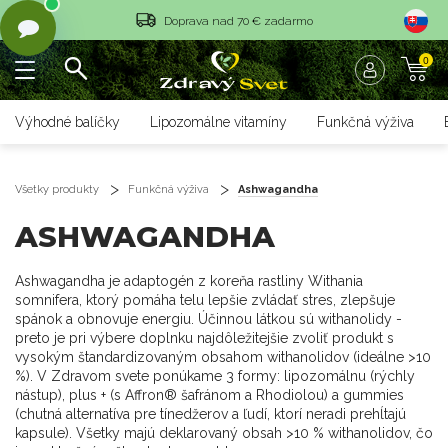
Doprava nad 70 € zadarmo
Vrátenie tovaru do 14 dní
0
Rýchle dodanie <36 hod
Výhodné balíčky
Lipozomálne vitamíny
Funkčná výživa
Doprava nad 70 € zadarmo
Vrátenie tovaru do 14 dní
Všetky produkty
Funkčná výživa
Ashwagandha
Rýchle dodanie <36 hod
ASHWAGANDHA
Ashwagandha je adaptogén z koreňa rastliny Withania
somnifera, ktorý pomáha telu lepšie zvládať stres, zlepšuje
spánok a obnovuje energiu. Účinnou látkou sú withanolidy -
preto je pri výbere doplnku najdôležitejšie zvoliť produkt s
vysokým štandardizovaným obsahom withanolidov (ideálne >10
%). V Zdravom svete ponúkame 3 formy: lipozomálnu (rýchly
nástup), plus + (s Affron® šafránom a Rhodiolou) a gummies
(chutná alternatíva pre tínedžerov a ľudí, ktorí neradi prehĺtajú
kapsule). Všetky majú deklarovaný obsah >10 % withanolidov, čo