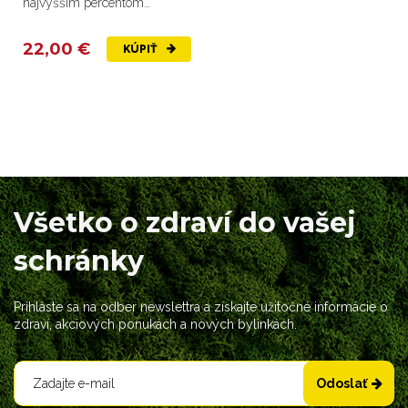
najvyšším percentom
withanoidov na trhu
22,00 €
KÚPIŤ
Všetko o zdraví do vašej
schránky
Prihláste sa na odber newslettra a získajte užitočné informácie o
zdraví, akciových ponukách a nových bylinkách.
Odoslať