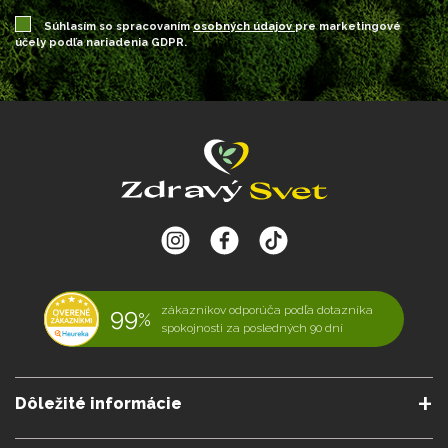
Súhlasím so spracovaním
osobných údajov
pre marketingové
účely podľa nariadenia GDPR.
99
zákazníkov odporúča podľa dotazníka
%
spokojnosti za posledných 90 dní
Dôležité informácie
O nás
Obchodné podmienky