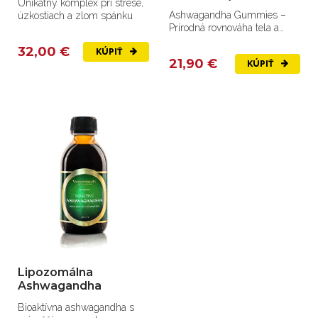
Unikátny komplex pri strese,
strong)
Ashwagandha Gummies –
úzkostiach a zlom spánku
Prírodná rovnováha tela a
mysle vo forme chutných
32,00 €
KÚPIŤ
gumových...
21,90 €
KÚPIŤ
Lipozomálna
Ashwagandha
Bioaktívna ashwagandha s