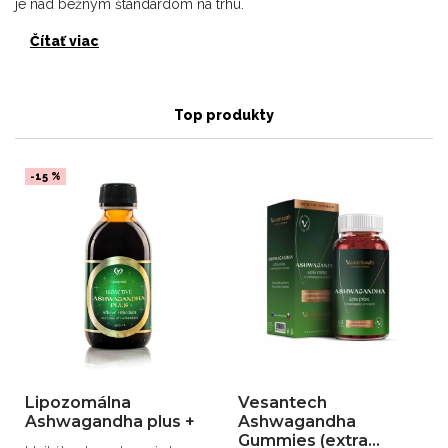
je nad bežným štandardom na trhu.
Čítať viac
Top produkty
-15 %
Lipozomálna
Vesantech
Ashwagandha plus +
Ashwagandha
Gummies (extra