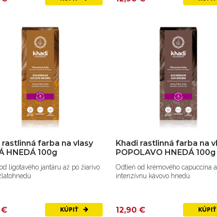
 rastlinná farba na vlasy
Khadi rastlinná farba na v
Á HNEDÁ 100g
POPOLAVO HNEDÁ 100g
od ligotavého jantáru až po žiarivo
Odtieň od krémového capuccina a
zlatohnedú
intenzívnu kávovo hnedú.
 €
12,90 €
KÚPIŤ
KÚPI