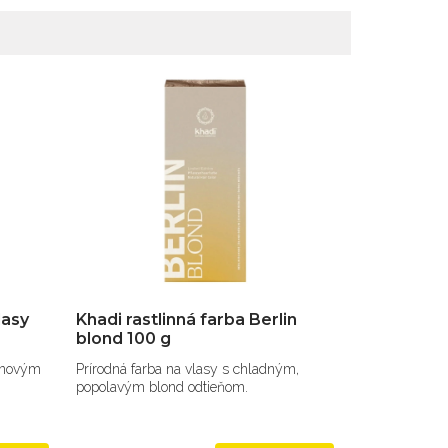
lasy
Khadi rastlinná farba Berlin
blond 100 g
gónovým
Prírodná farba na vlasy s chladným,
popolavým blond odtieňom.