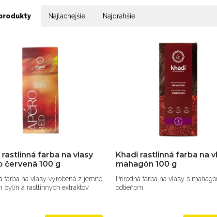
produkty
Najlacnejšie
Najdrahšie
 rastlinná farba na vlasy
Khadi rastlinná farba na v
 červená 100 g
mahagón 100 g
á farba na vlasy vyrobená z jemne
Prírodná farba na vlasy s maha
 bylín a rastlinných extraktov.
odtieňom.