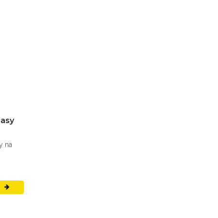
lasy
y na
Ť