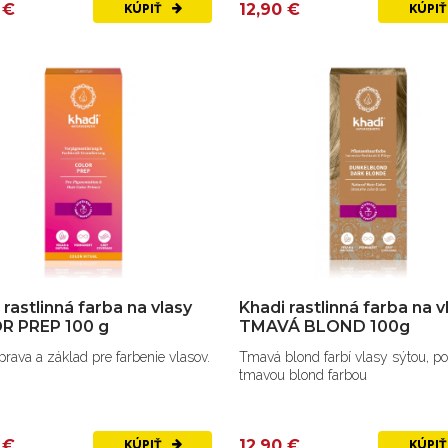
 €
12,90 €
KÚPIŤ
KÚPI
 rastlinná farba na vlasy
Khadi rastlinná farba na v
R PREP 100 g
TMAVÁ BLOND 100g
prava a základ pre farbenie vlasov.
Tmavá blond farbí vlasy sýtou, p
tmavou blond farbou
 €
12,90 €
KÚPIŤ
KÚPI