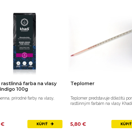
 rastlinná farba na vlasy
Teplomer
 indigo 100g
henna, prírodné farby na vlasy,
Teplomer predstavuje dôležitú p
rastlinným farbám na vlasy Khadi
 €
5,80 €
KÚPIŤ
KÚPI