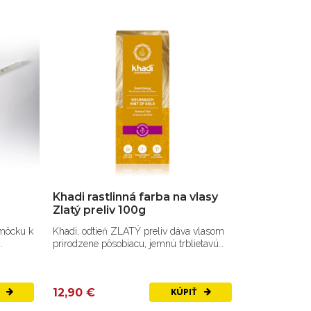
Khadi rastlinná farba na vlasy
Zlatý preliv 100g
omôcku k
Khadi, odtieň ZLATÝ preliv dáva vlasom
.
prirodzene pôsobiacu, jemnú trblietavú
farbu.
12,90 €
Ť
KÚPIŤ