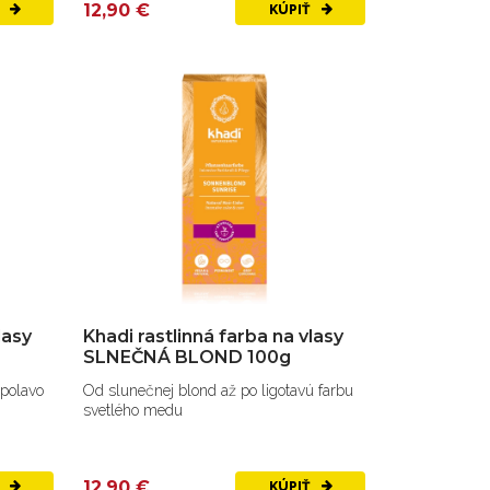
12,90 €
Ť
KÚPIŤ
lasy
Khadi rastlinná farba na vlasy
SLNEČNÁ BLOND 100g
opolavo
Od slunečnej blond až po ligotavú farbu
svetlého medu
12,90 €
Ť
KÚPIŤ