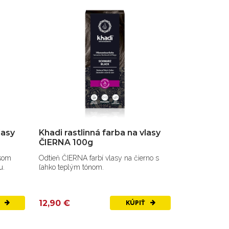
lasy
Khadi rastlinná farba na vlasy
ČIERNA 100g
som
Odtieň ČIERNA farbí vlasy na čierno s
u.
ľahko teplým tónom.
12,90 €
Ť
KÚPIŤ