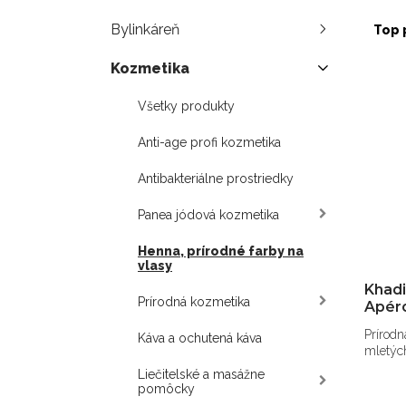
Bylinkáreň
Top 
Kozmetika
Všetky produkty
Anti-age profi kozmetika
Antibakteriálne prostriedky
Panea jódová kozmetika
Henna, prírodné farby na
vlasy
Khadi
Prírodná kozmetika
Apéro
Prírodn
Káva a ochutená káva
mletých
Liečitelské a masážne
pomôcky