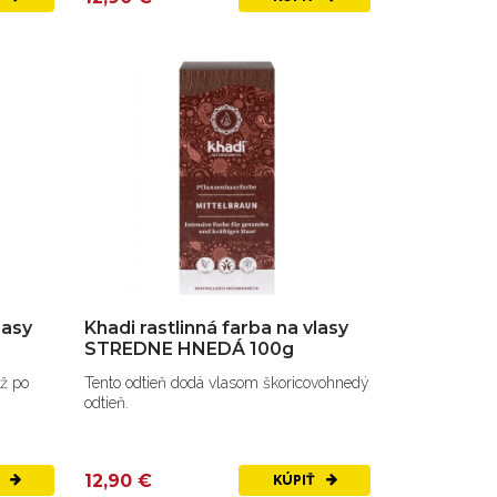
lasy
Khadi rastlinná farba na vlasy
STREDNE HNEDÁ 100g
ž po
Tento odtieň dodá vlasom škoricovohnedý
odtieň.
12,90 €
Ť
KÚPIŤ