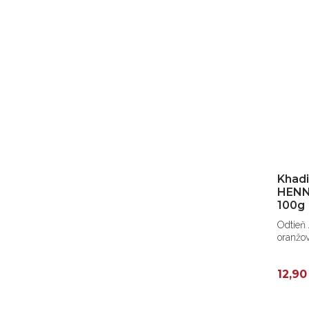
Khadi
HENN
100g
Odtieň 
oranžov
12,90