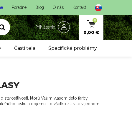
ne
Poradne
Blog
O nás
Kontakt
0
Prihlásenie
0,00 €
y
Časti tela
Špecifické problémy
LASY
o starostlivosti, ktorú Vašim vlasom tieto farby
eľného lesku a objemu. To všetko získate v jednom