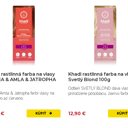
 rastlinná farba na vlasy
Khadi rastlinná farba na v
A & AMLA & JATROPHA
Svetlý Blond 100g
Odtieň SVETLÝ BLOND dáva vla
Amla & Jatropha farbí vlasy na
prirodzene pôsobiacu, žiarivú farb
o až červeno.
 €
12,90 €
KÚPIŤ
KÚPI