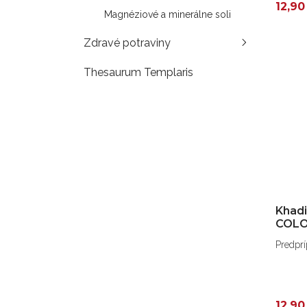
12,90
Magnéziové a minerálne soli
Zdravé potraviny
Thesaurum Templaris
Khadi
COLO
Predprí
12,90