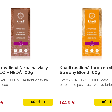
 rastlinná farba na vlasy
Khadi rastlinná farba na v
LO HNEDÁ 100g
Stredný Blond 100g
 SVETLO HNEDÁ farbí vlasy na
Odtieň STREDNÝ BLOND dáva v
hnedo.
prirodzene pôsobiace, žiarivú farb
 €
12,90 €
KÚPIŤ
KÚPI