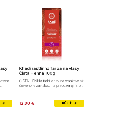
lasy
Khadi rastlinná farba na vlasy
Čistá Henna 100g
lasom
ČISTÁ HENNA farbí vlasy na oranžovo až
u.
červeno, v závislosti na prirodzenej farb...
12,90 €
Ť
KÚPIŤ