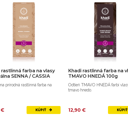
 rastlinná farba na vlasy
Khadi rastlinná farba na v
rálna SENNA / CASSIA
TMAVO HNEDÁ 100g
na prírodná rastlinná farba na
Odtieň TMAVO HNEDÁ farbí vlas
tmavo hnedo.
 €
12,90 €
KÚPIŤ
KÚPI