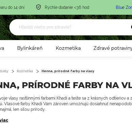
varu do 14 dní
Rýchle dodanie <36 hod
Blue Zo
va
Bylinkáreň
Kozmetika
Zdravé potravin
dukty
Kozmetika
Henna, prírodné farby na vlasy
NNA, PRÍRODNÉ FARBY NA V
svoje vlasy rastlinnými farbami Khadi a tešte sa z krásnych odtieňov a z
ú. Vlasové farby Khadi Vám zároveń umožňujú dosiahnuť nenapodobit
najmä, len silou prírody.
 viac