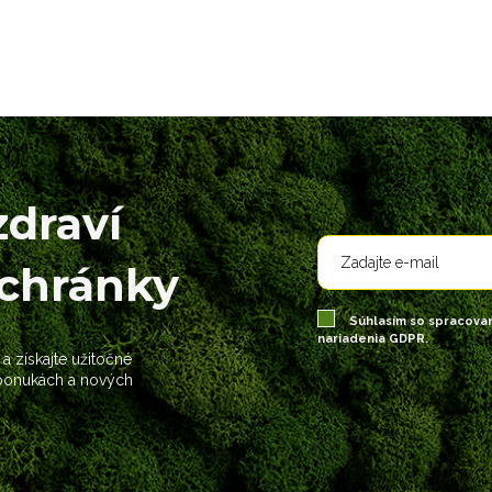
zdraví
schránky
Súhlasím so spracova
nariadenia GDPR.
 a získajte užitočné
 ponukách a nových