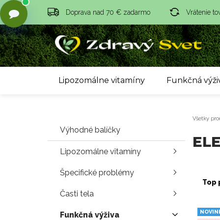
Doprava nad 70 € zadarmo
Vrátenie to
Lipozomálne vitamíny
Funkčná výži
Všetky pro
Výhodné balíčky
EL
Lipozomálne vitamíny
Špecifické problémy
Top 
Časti tela
NOVIN
Funkčná výživa