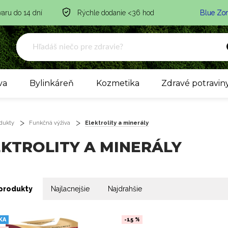
varu do 14 dní
Rýchle dodanie <36 hod
Blue Zo
va
Bylinkáreň
Kozmetika
Zdravé potravin
dukty
Funkčná výživa
Elektrolity a minerály
EKTROLITY A MINERÁLY
produkty
Najlacnejšie
Najdrahšie
KA
-15 %