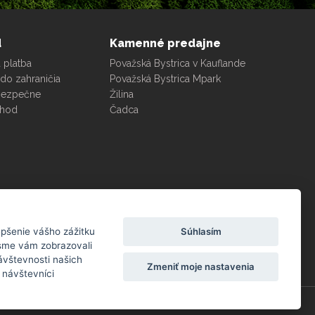
d
Kamenné predajne
 platba
Považská Bystrica v Kauflande
do zahraničia
Považská Bystrica Mpark
bezpečne
Žilina
chod
Čadca
99
zákazníkov odporúča podľa dotazníka
%
Súhlasím
epšenie vášho zážitku
spokojnosti za posledných 90 dní
 sme vám zobrazovali
ávštevnosti našich
Zmeniť moje nastavenia
 návštevníci