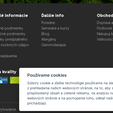
té informácie
Ďalšie info
Obcho
Poradne
Doprava a
né podmienky
Semináre a kurzy
Poštovné 
čné podmienky
Blog
Nakupuj 
ky predplatného
Alergény
Veľkoob
 osobných údajov
Gemmoterapia
nastavenia
 kvality
Platobné metódy
Používame cookies
Súbory cookie a ďalšie technológie používame na zl
z prehliadania našich webových stránok, na to, aby
prispôsobený obsah a cielené reklamy, na analýzu n
webových stránok a na pochopenie toho, odkiaľ naši
prichádzajú.
vyhradené.