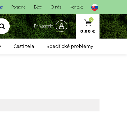
ne
Poradne
Blog
O nás
Kontakt
0
Prihlásenie
0,00 €
y
Časti tela
Špecifické problémy