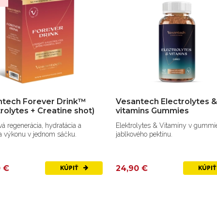
%
ntech Forever Drink™
Vesantech Electrolytes &
trolytes + Creatine shot)
vitamins Gummies
á regenerácia, hydratácia a
Elektrolytes & Vitamíny v gummi
a výkonu v jednom sáčku.
jablkového pektínu.
0 €
24,90 €
KÚPIŤ
KÚPI