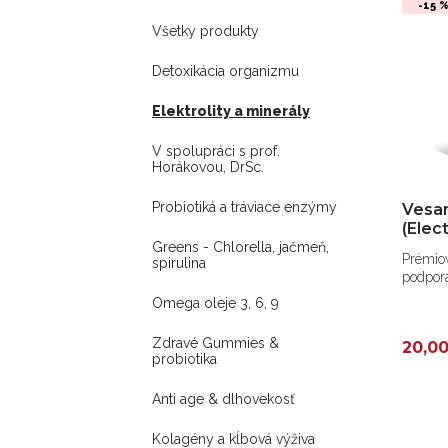
-15 
Všetky produkty
Detoxikácia organizmu
Elektrolity a minerály
V spolupráci s prof.
Horákovou, DrSc.
Probiotiká a tráviace enzýmy
Vesa
(Elec
Greens - Chlorella, jačmeň,
Prémiov
spirulina
podpor
Omega oleje 3, 6, 9
Zdravé Gummies &
20,0
probiotika
Anti age & dlhovekosť
Kolagény a kĺbová výživa