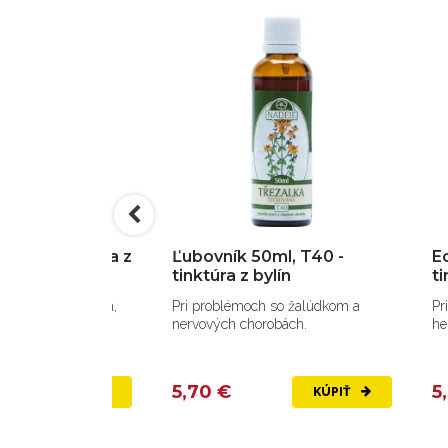
, T51- tinktúra z
Ľubovník 50ml, T40 -
E
tinktúra z bylín
ti
myomoch, nádoroch,
Pri problémoch so žalúdkom a
Pr
nervových chorobách.
he
5,70 €
5
KÚPIŤ
KÚPIŤ