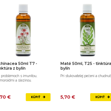
chinacea 50ml T7 -
Maté 50ml, T25 - tinktúra
nktúra z bylín
bylín
i problémoch s imunitou,
Pri stukovatelej pečeni a chudnutí
moroidmi a slezinou.
,70 €
5,70 €
KÚPIŤ
KÚPIŤ