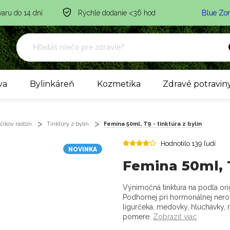
varu do 14 dní
Rýchle dodanie <36 hod
Blue Zo
va
Bylinkáreň
Kozmetika
Zdravé potravin
ikov rastlín
Tinktúry z bylín
Femina 50ml, T9 - tinktúra z bylín
Hodnotilo 139 ľudí
NOVINKA
Femina 50ml, T
Výnimočná tinktúra na podľa ori
Podhornej pri hormonálnej ner
ligurčeka, medovky, hluchavky, n
pomere.
Zobraziť viac