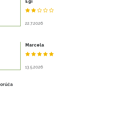
Egi
22.7.2026
Marcela
13.5.2026
porúča