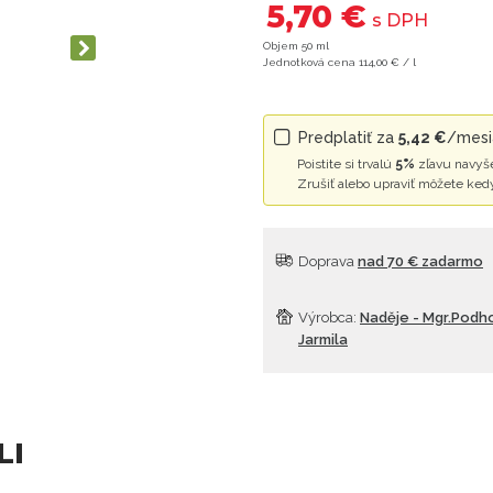
5,70 €
s DPH
Objem 50 ml
Jednotková cena 114,00 € / l
Predplatiť za
5,42 €
/mesia
Poistite si trvalú
5%
zľavu navyše
Zrušiť alebo upraviť môžete ked
Doprava
nad 70 € zadarmo
Výrobca:
Naděje - Mgr.Podh
Jarmila
LI