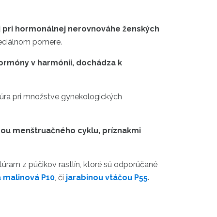
ej pri hormonálnej nerovnováhe ženských
špeciálnom pomere.
hormóny v harmónii, dochádza k
ktúra pri množstve gynekologických
hou menštruačného cyklu, príznakmi
túram z púčikov rastlín, ktoré sú odporúčané
a malinová P10
, či
jarabinou vtáčou P55
.