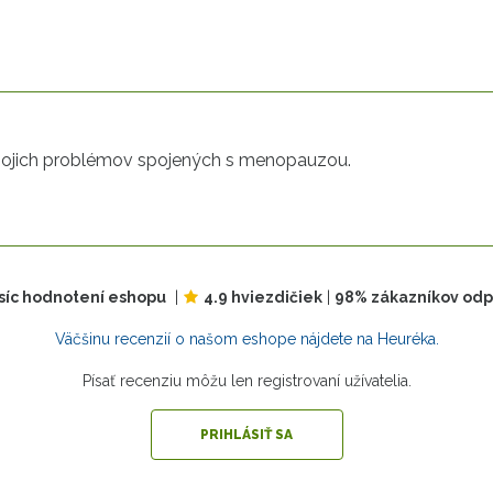
e mojich problémov spojených s menopauzou.
tisíc hodnotení eshopu
|
4.9 hviezdičiek
|
98% zákazníkov od
Väčšinu recenzií o našom eshope nájdete na Heuréka.
Písať recenziu môžu len registrovaní užívatelia.
PRIHLÁSIŤ SA