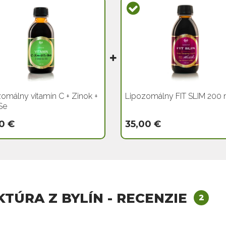
omálny vitamín C + Zinok +
Lipozomálny FIT SLIM 200 
Se
0 €
35,00 €
NKTÚRA Z BYLÍN - RECENZIE
2