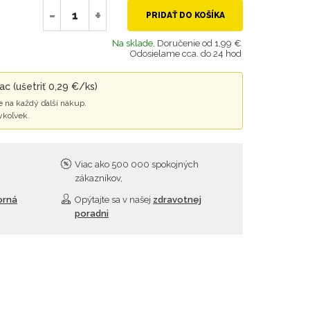
-
+
PRIDAŤ DO KOŠÍKA
Na sklade,
Doručenie od 1,99 €
Odosielame cca. do 24 hod
c (ušetriť 0,29 €/ks)
 na každý ďalší nákup.
ykoľvek.
Viac ako 500 000 spokojných
zákazníkov,
orná
Opýtajte sa v našej
zdravotnej
poradni