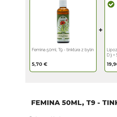
Femina 50ml, T9 - tinktúra z bylín
Lipoz
D3 + 
5,70 €
19,9
FEMINA 50ML, T9 - TI