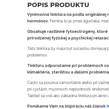
POPIS PRODUKTU
Výnimočná tinktúra na podľa originálnej
hormónov.
Femina to je
zmes ligurčeka, medo
Obsahuje rastlinné fytoestrogény, ktoré
prirodzenej fyzickej a psychickej relaxác
Táto tinktúra by mala byť súčasťou domácej p
problémov.
Tinktúru odporúčame pri problémoch so 
klimaktéria, sterilitou a ďalšími problé
Často sa používa samostatne alebo pri vážnej
pri cystách, myómoch, neplodnosti, endometr
Taktiež sa volí ako základná tinktúra pri akn
Ponúkame Vám na inšpiráciu náš článok
H