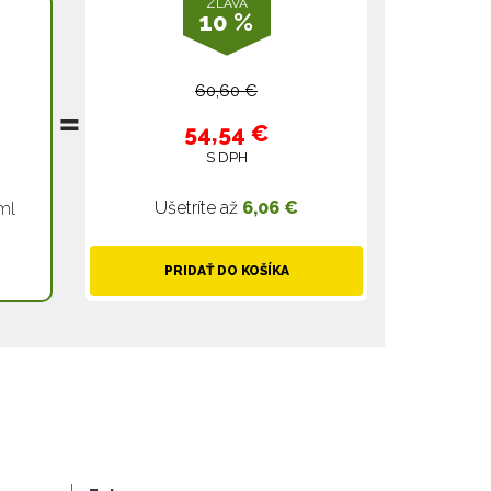
ZĽAVA
10 %
60,60 €
54,54 €
S DPH
Ušetríte až
6,06 €
ml
PRIDAŤ DO KOŠÍKA