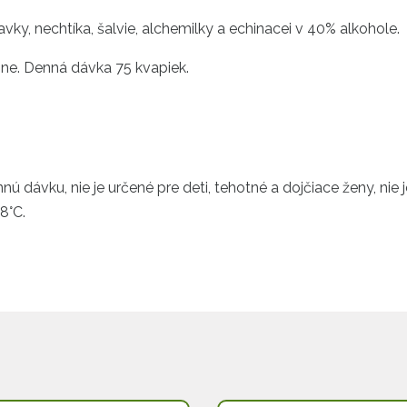
vky, nechtíka, šalvie, alchemilky a echinacei v 40% alkohole.
nne. Denná dávka 75 kvapiek.
 dávku, nie je určené pre deti, tehotné a dojčiace ženy, nie 
8°C.