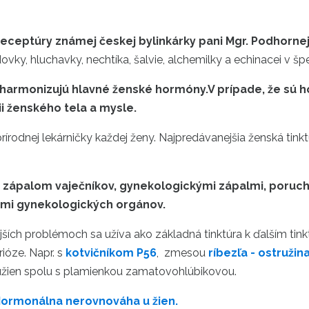
 receptúry známej českej bylinkárky pani Mgr. Podhorn
vky, hluchavky, nechtíka, šalvie, alchemilky a echinacei v 
 harmonizujú hlavné ženské hormóny.V prípade, že sú 
ii ženského tela a mysle.
rírodnej lekárničky každej ženy. Najpredávanejšia ženská tin
zápalom vaječníkov, gynekologickými zápalmi, poruc
mami gynekologických orgánov.
ších problémoch sa užíva ako základná tinktúra k ďalším tink
ióze. Napr. s
kotvičníkom P56
, zmesou
ríbezľa - ostružin
é užien spolu s plamienkou zamatovohlúbikovou.
ormonálna nerovnováha u žien.