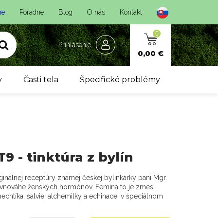
ne
Poradne
Blog
O nás
Kontakt
0
Prihlásenie
0,00 €
y
Časti tela
Špecifické problémy
9 - tinktúra z bylín
ginálnej receptúry známej českej bylinkárky pani Mgr.
ovnováhe ženských hormónov. Femina to je zmes
echtíka, šalvie, alchemilky a echinacei v špeciálnom