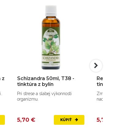
 z
Schizandra 50ml, T38 -
Respiro 50ml, T
tinktúra z bylín
tinktúra z bylín
..
Pri strese a slabej výkonnosti
Zmes 5 bylín pri chr
organizmu.
nachladnutí.
5,70 €
5,70 €
KÚPIŤ