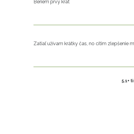
Beriem prvý krat
Zatiaľ užívam krátky čas, no cítim zlepšeni
5.1+ 