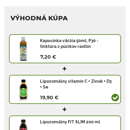
VÝHODNÁ KÚPA
Kapucínka väčšia 50ml, P30 -
tinktúra z púčikov rastlín
7,20 €
Lipozomálny vitamín C + Zinok + D3
+ Se
19,90 €
Lipozomálny FIT SLIM 200 ml