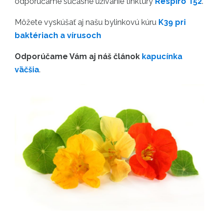
odporúčame súčasné uźívanie tinktúry
Respiro T52
.
Môžete vyskúšať aj našu bylinkovú kúru
K39 pri
baktériach a vírusoch
Odporúčame Vám aj náš článok
kapucínka
väčšia
.