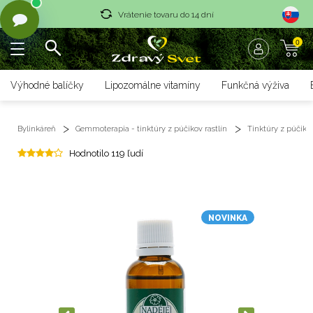
Vrátenie tovaru do 14 dní
0
Rýchle dodanie <36 hod
Doprava nad 70 € zadarmo
Výhodné balíčky
Lipozomálne vitamíny
Funkčná výživa
Vrátenie tovaru do 14 dní
Bylinkáreň
Gemmoterapia - tinktúry z púčikov rastlín
Tinktúry z púčikov
Rýchle dodanie <36 hod
Hodnotilo 119 ľudí
NOVINKA