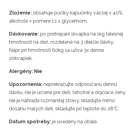
Zloženie:
obsahuje púčiky kapucínky väčšej v 40%
alkohole v pomere 1:1 s glycerínom.
Dávkovanie:
po pretrepaní 1kvapka na 1kg telesnej
hmotnosti na deň, rozdelené na 3 dielčie dávky.
Napr. pri hmotnosti 60kg sa užíva 3x denne
20kvapiek.
Alergény: Nie
Upozornenia:
neprekračujte odporúčanú dennú
dávku, nie je určené pre deti, tehotné a dojčiace ženy,
nie je náhrada rozmanitej stravy, skladujte mimo
dosahu malých detí, skladujte pri teplote do 28°C.
Dátum spotreby:
je uvedený na obale