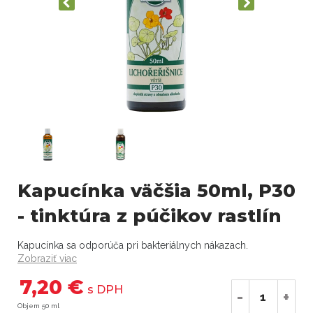
Kapucínka väčšia 50ml, P30
- tinktúra z púčikov rastlín
Kapucínka sa odporúča pri bakteriálnych nákazach.
Zobraziť viac
7,20 €
s DPH
-
+
Objem 50 ml