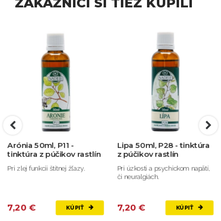
ZÁKAZNÍCI SI TIEŽ KÚPILI
Arónia 50ml, P11 -
Lipa 50ml, P28 - tinktúra
tinktúra z púčikov rastlín
z púčikov rastlín
Pri zlej funkcii štítnej žľazy.
Pri úzkosti a psychickom napätí,
či neuralgiách.
7,20 €
7,20 €
KÚPIŤ
KÚPIŤ