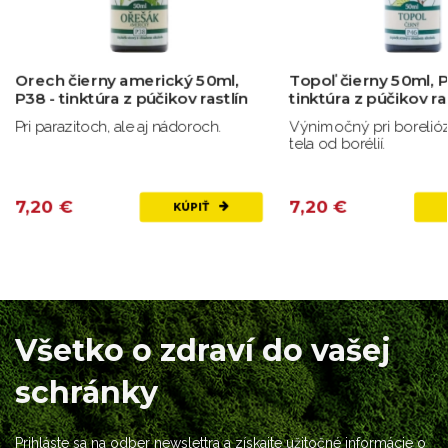
Orech čierny americký 50ml,
Topoľ čierny 50ml, P
P38 - tinktúra z púčikov rastlín
tinktúra z púčikov ra
Pri parazitoch, ale aj nádoroch.
Výnimočný pri borelióze
tela od borélií.
7,20 €
7,20 €
KÚPIŤ
Všetko o zdraví do vašej
schránky
Prihláste sa na odber newslettra a získajte užitočné informácie o