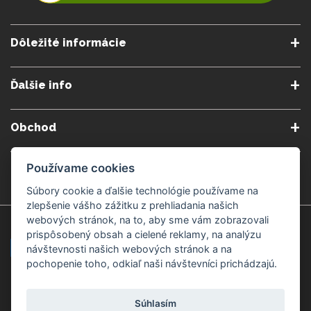
Dôležité informácie
O nás
Obchodné podmienky
Ďalšie info
Reklamačné podmienky
Podmienky predplatného
Poradne
Semináre a kurzy
Ochrana osobných údajov
Kontakt
Obchod
Blog
Alergény
Cookies nastavenia
Doprava a platba
Poštovné do zahraničia
Gemmoterapia
Používame cookies
Kamenné predajne
Nakupuj bezpečne
Veľkoobchod
Súbory cookie a ďalšie technológie používame na
Považská Bystrica v Kauflande
Považská Bystrica Mpark
zlepšenie vášho zážitku z prehliadania našich
webových stránok, na to, aby sme vám zobrazovali
Záruka kvality
Žilina
Čadca
prispôsobený obsah a cielené reklamy, na analýzu
návštevnosti našich webových stránok a na
pochopenie toho, odkiaľ naši návštevníci prichádzajú.
Platobné metódy
Súhlasím