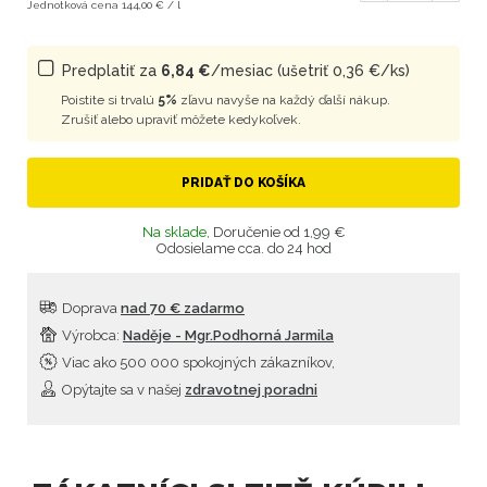
Jednotková cena 144,00 € / l
Predplatiť za
6,84 €
/mesiac (ušetriť 0,36 €/ks)
Poistite si trvalú
5%
zľavu navyše na každý ďalší nákup.
Zrušiť alebo upraviť môžete kedykoľvek.
PRIDAŤ DO KOŠÍKA
Na sklade,
Doručenie od 1,99 €
Odosielame cca. do 24 hod
Doprava
nad 70 € zadarmo
Výrobca:
Naděje - Mgr.Podhorná Jarmila
Viac ako 500 000 spokojných zákazníkov,
Opýtajte sa v našej
zdravotnej poradni