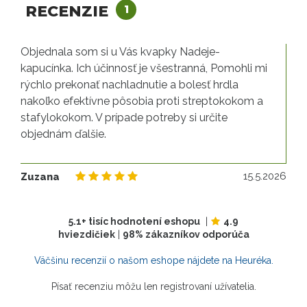
RECENZIE
1
Objednala som si u Vás kvapky Nadeje-
kapucínka. Ich účinnosť je všestranná, Pomohli mi
rýchlo prekonať nachladnutie a bolesť hrdla
nakoľko efektívne pôsobia proti streptokokom a
stafylokokom. V prípade potreby si určite
objednám ďalšie.
15
15.5.2026
Zuzana
5.1+ tisíc hodnotení eshopu
|
4.9
hviezdičiek
|
98% zákazníkov odporúča
Väčšinu recenzií o našom eshope nájdete na Heuréka.
Písať recenziu môžu len registrovaní užívatelia.