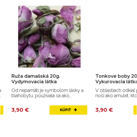
Ruža damašská 20g.
Tonkove boby 20g.
Vydymovacia látka
Vykurovacia látka.
Od nepamäti je symbolom lásky a
V oblastiach odkiaľ po
blahobytu, používala sa ako
nosí ako amulet, ktorý 
ochranná bylina proti...
zdravie a šťastie.
3,90 €
3,90 €
KÚPIŤ