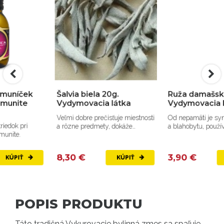
Šalvia biela 20g.
Ruža damašská 20g.
Vydymovacia látka
Vydymovacia látka
Veľmi dobre prečisťuje miestnosti
Od nepamäti je symbolom lásky
a rôzne predmety, dokáže
a blahobytu, používala sa ako
vyčistiť aj našu...
ochranná bylina proti...
8,30 €
3,90 €
KÚPIŤ
KÚPIŤ
POPIS PRODUKTU
Táto tradičná Vykurovacie bylinná zmes sa spaľuje