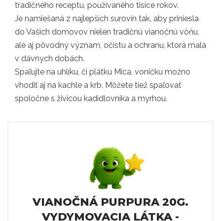
tradičného receptu, používaného tisíce rokov.
Je namiešaná z najlepších surovín tak, aby priniesla
do Vašich domovov nielen tradičnú vianočnú vôňu,
ale aj pôvodný význam, očistu a ochranu, ktorá mala
v dávnych dobách.
Spaľujte na uhlíku, či plátku Mica, voničku možno
vhodiť aj na kachle a krb. Môžete tiež spaľovať
spoločne s živicou kadidlovníka a myrhou.
VIANOČNÁ PURPURA 20G.
VYDYMOVACIA LÁTKA -