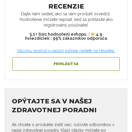
RECENZIE
Dajte nám vedieť, ako sa vám produkt osvedčil.
Hodnotenie môžete napísať, keď sa prihlásite ako
registrovaný používateľ.
5.1+ tisíc hodnotení eshopu
|
4.9
hviezdičiek
|
99% zákazníkov odporúča
Väčšinu recenzií o našom eshope nájdete na Heuréka.
PRIHLÁSIŤ SA
OPÝTAJTE SA V NAŠEJ
ZDRAVOTNEJ PORADNI
Ak chcete o produkte zistiť viac, oslovte odborníkov v
našej zdravotnej poradni. Klásť otázky môžete po