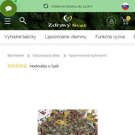
Vrátenie tovaru do 14 dní
0
Rýchle dodanie <36 hod
Doprava nad 70 € zadarmo
Výhodné balíčky
Lipozomálne vitamíny
Funkčná výživa
Vrátenie tovaru do 14 dní
Bylinkáreň
Vykurovacie látky
Vydymovanie bylinkami
Rýchle dodanie <36 hod
Hodnotilo 0 ľudí