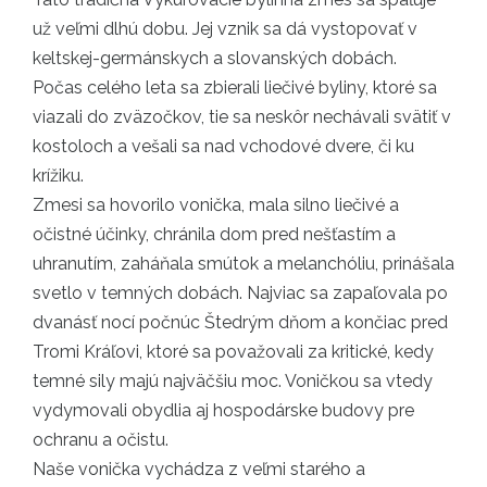
už veľmi dlhú dobu. Jej vznik sa dá vystopovať v
keltskej-germánskych a slovanských dobách.
Počas celého leta sa zbierali liečivé byliny, ktoré sa
viazali do zväzočkov, tie sa neskôr nechávali svätiť v
kostoloch a vešali sa nad vchodové dvere, či ku
krížiku.
Zmesi sa hovorilo vonička, mala silno liečivé a
očistné účinky, chránila dom pred nešťastím a
uhranutím, zaháňala smútok a melanchóliu, prinášala
svetlo v temných dobách. Najviac sa zapaľovala po
dvanásť nocí počnúc Štedrým dňom a končiac pred
Tromi Kráľovi, ktoré sa považovali za kritické, kedy
temné sily majú najväčšiu moc. Voničkou sa vtedy
vydymovali obydlia aj hospodárske budovy pre
ochranu a očistu.
Naše vonička vychádza z veľmi starého a