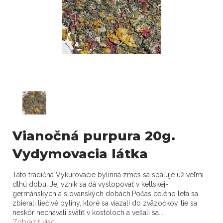
Vianočná purpura 20g.
Vydymovacia látka
Táto tradičná Vykurovacie bylinná zmes sa spaľuje už veľmi
dlhú dobu. Jej vznik sa dá vystopovať v keltskej-
germánskych a slovanských dobách.Počas celého leta sa
zbierali liečivé byliny, ktoré sa viazali do zväzočkov, tie sa
neskôr nechávali svätiť v kostoloch a vešali sa...
Zobraziť viac