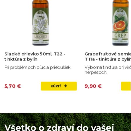
Sladké drievko 50ml, T22 -
Grapefruitové semi
tinktúra z bylín
T11a - tinktúra z bylí
Pri problémoch pľúc a priedušiek.
Výborná tinktúra pri vi
herpesoch.
5,70 €
9,90 €
KÚPIŤ
Všetko o zdraví do vašej