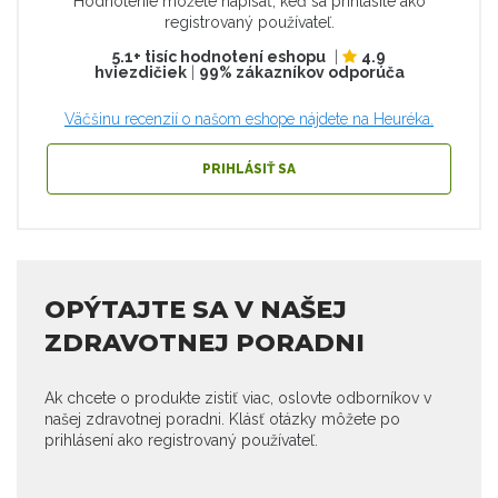
Hodnotenie môžete napísať, keď sa prihlásite ako
registrovaný používateľ.
5.1+ tisíc hodnotení eshopu
|
4.9
hviezdičiek
|
99% zákazníkov odporúča
Väčšinu recenzií o našom eshope nájdete na Heuréka.
PRIHLÁSIŤ SA
OPÝTAJTE SA V NAŠEJ
ZDRAVOTNEJ PORADNI
Ak chcete o produkte zistiť viac, oslovte odborníkov v
našej zdravotnej poradni. Klásť otázky môžete po
prihlásení ako registrovaný používateľ.