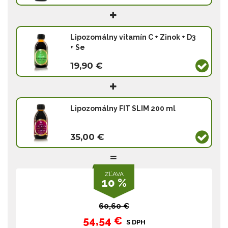
Lipozomálny vitamín C + Zinok + D3
+ Se
19,90 €
Lipozomálny FIT SLIM 200 ml
35,00 €
ZĽAVA
10 %
60,60 €
54,54 €
S DPH