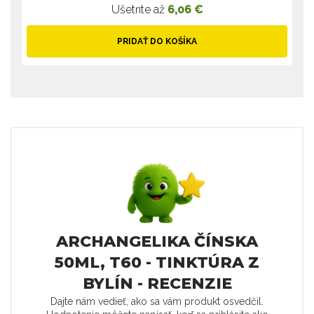
Ušetríte až
6,06 €
PRIDAŤ DO KOŠÍKA
ARCHANGELIKA ČÍNSKA
50ML, T60 - TINKTÚRA Z
BYLÍN - RECENZIE
Dajte nám vedieť, ako sa vám produkt osvedčil.