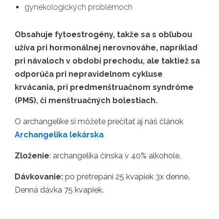
gynekologických problémoch
Obsahuje fytoestrogény, takže sa s obľubou
užíva pri hormonálnej nerovnováhe, napríklad
pri návaloch v období prechodu, ale taktiež sa
odporúča pri nepravidelnom cykluse
krvácania, pri predmenštruačnom syndróme
(PMS), či menštruačných bolestiach.
O archangelike si môžete prečítať aj náš článok
Archangelika lekárska
Zloženie
: archangelika čínska v 40% alkohole.
Dávkovanie:
po pretrepaní 25 kvapiek 3x denne.
Denná dávka 75 kvapiek.