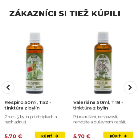
ZÁKAZNÍCI SI TIEŽ KÚPILI
Respiro 50ml, T52 -
Valeriána 50ml, T18 -
tinktúra z bylín
tinktúra z bylín
Zmes 5 bylín pri chrípkach a
Pri rozrušení, nespavosti,
nachladnutí.
nervozite a duševnom napätí.
5,70 €
5,70 €
KÚPIŤ
KÚPIŤ