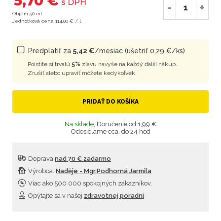
5,70 €
s DPH
-
+
Objem 50 ml
Jednotková cena 114,00 € / l
Predplatiť za
5,42 €
/mesiac (ušetriť 0,29 €/ks)
Poistite si trvalú
5%
zľavu navyše na každý ďalší nákup.
Zrušiť alebo upraviť môžete kedykoľvek.
PRIDAŤ DO KOŠÍKA
Na sklade,
Doručenie od 1,99 €
Odosielame cca. do 24 hod
Doprava
nad 70 € zadarmo
Výrobca:
Naděje - Mgr.Podhorná Jarmila
Viac ako 500 000 spokojných zákazníkov,
Opýtajte sa v našej
zdravotnej poradni