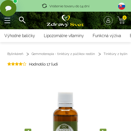
Vrátenie tovaru do 14 dní
0
Rýchle dodanie <36 hod
Doprava nad 70 € zadarmo
Výhodné balíčky
Lipozomálne vitamíny
Funkčná výživa
Vrátenie tovaru do 14 dní
Bylinkáreň
Gemmoterapia - tinktúry z púčikov rastlín
Tinktúry z bylín
Rýchle dodanie <36 hod
Hodnotilo 17 ľudí