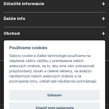
Dôležité informácie
O nás
Obchodné podmienky
Ďalšie info
Reklamačné podmienky
Podmienky predplatného
Poradne
Semináre a kurzy
Ochrana osobných údajov
Kontakt
Obchod
Blog
Alergény
Cookies nastavenia
Doprava a platba
Poštovné do zahraničia
Používame cookies
Gemmoterapia
Kamenné predajne
Nakupuj bezpečne
Veľkoobchod
Súbory cookie a ďalšie technológie používame na
Považská Bystrica v Kauflande
Považská Bystrica Mpark
zlepšenie vášho zážitku z prehliadania našich
webových stránok, na to, aby sme vám zobrazovali
Záruka kvality
Žilina
Čadca
prispôsobený obsah a cielené reklamy, na analýzu
návštevnosti našich webových stránok a na
pochopenie toho, odkiaľ naši návštevníci prichádzajú.
Platobné metódy
Súhlasím
Zmeniť moje nastavenia