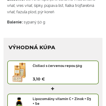
vňať, vres vňať, šípky, púpava list, fialka trojfarebná
vňať, fazuľa plod, pýr koreň
Balenie:
sypaný 50 g
VÝHODNÁ KÚPA
Čistiaci s červenou repou 50g
3,10 €
Lipozomálny vitamín C + Zinok + D3
+ Se