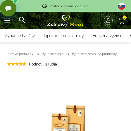
Vrátenie tovaru do 14 dní
0
Rýchle dodanie <36 hod
Doprava nad 70 € zadarmo
Výhodné balíčky
Lipozomálne vitamíny
Funkčná výživa
Vrátenie tovaru do 14 dní
Zdravé potraviny
Bylinkové čaje
Bylinkové zmesi na problémy
Rýchle dodanie <36 hod
Hodnotili 2 ľudia