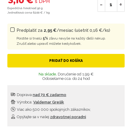
3,10 €
s DPH
-
+
Expedičná hmotnosť 50 g
Jednotková cena 62,00 € / kg
Predplatiť za
2,95 €
/mesiac (ušetriť 0,16 €/ks)
Poistite si trvalú
5%
zľavu navyše na každý ďalší nákup.
Zrušiť alebo upraviť môžete kedykoľvek.
PRIDAŤ DO KOŠÍKA
Na sklade,
Doručenie od 1,99 €
Odosielame cca. do 24 hod
Doprava
nad 70 € zadarmo
Výrobca:
Valdemar Grešík
Viac ako 500 000 spokojných zákazníkov,
Opýtajte sa v našej
zdravotnej poradni