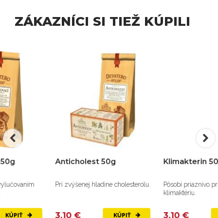
ZÁKAZNÍCI SI TIEŽ KÚPILI
Anticholest 50g
Klimakterin 50g
Pri zvýšenej hladine cholesterolu.
Pôsobí priaznivo pri návaloch v
klimaktériu.
3,10 €
3,10 €
KÚPIŤ
KÚPIŤ