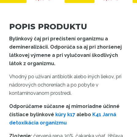
POPIS PRODUKTU
Bylinkový čaj pri prečistení organizmu a
demineralizácii. Odporúča sa aj pri zhoršenej
látkovej výmene a pri vylučovaní škodlivých
látok z organizmu.
Vhodný po užívaní antibiotík alebo iných liekov, pri
nádorových ochoreniach a po pobyte v
kontaminovanom prostredí.
Odporúčame súčasne aj mimoriadne účinné
čistiace bylinkové
kúry k17
alebo
K41 Jarná
detoxikácia organizmu
Zloženie:
červená repa 30%, čakanka vňať, žihľava