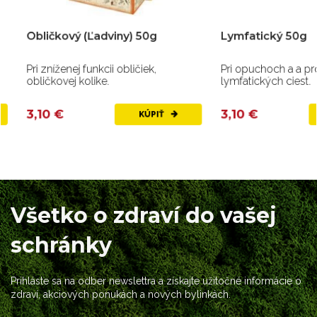
Obličkový (Ľadviny) 50g
Lymfatický 50g
Pri zníženej funkcii obličiek,
Pri opuchoch a a pro
obličkovej kolike.
lymfatických ciest.
3,10 €
3,10 €
KÚPIŤ
Všetko o zdraví do vašej
schránky
Prihláste sa na odber newslettra a získajte užitočné informácie o
zdraví, akciových ponukách a nových bylinkách.