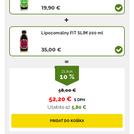
19,90 €
Lipozomálny FIT SLIM 200 ml
35,00 €
ZĽAVA
10 %
58,00 €
52,20 €
S DPH
Ušetríte až
5,80 €
PRIDAŤ DO KOŠÍKA