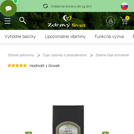
Vrátenie tovaru do 14 dní
0
Rýchle dodanie <36 hod
Doprava nad 70 € zadarmo
Výhodné balíčky
Lipozomálne vitamíny
Funkčná výživa
Vrátenie tovaru do 14 dní
Zdravé potraviny
Čaje, bylinky a príslušenstvo
Zelené čaje ochutené
Rýchle dodanie <36 hod
Hodnotil 1 človek