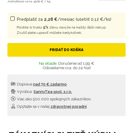
Jednotková cena 40,00 € / kg
Predplatiť za
2,28 €
/mesiac (ušetriť 0,12 €/ks)
Poistite si trvalú
5%
zľavu navyše na každý ďalší nákup.
Zrušiť alebo upraviť môžete kedykoľvek.
PRIDAŤ DO KOŠÍKA
Na sklade,
Doručenie od 1,99 €
Odosielame cca. do 24 hod
Doprava
nad 70 € zadarmo
Výrobca:
SannyTea spol. s.r.o.
Viac ako 500 000 spokojných zákazníkov,
Opýtajte sa v našej
zdravotnej poradni