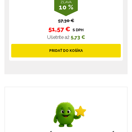
ZĽAVA
10 %
57,30 €
51,57 €
S DPH
Ušetríte až
5,73 €
PRIDAŤ DO KOŠÍKA