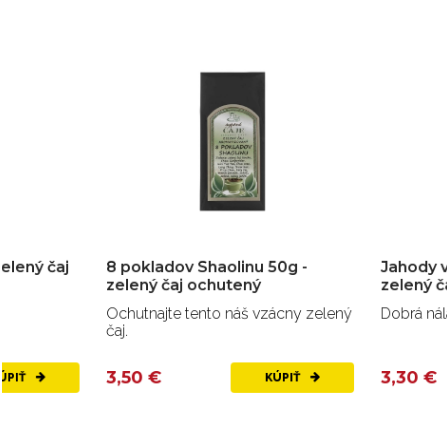
8 pokladov Shaolinu 50g -
Jahody v šampansk
zelený čaj ochutený
zelený čaj ochutený
Ochutnajte tento náš vzácny zelený
Dobrá nálada, šampans
čaj.
3,50 €
3,30 €
KÚPIŤ