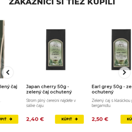
ZÁKAZNÍCI SI TIEŽ KÚPILI
Japan cherry 50g -
Earl grey 50g - zelený čaj
zelený čaj ochutený
ochutený
Strom plný čerešní nájdete v
Zelený čaj s klasickou príchuťou
šálke čaju.
bergamotu.
2,40 €
2,50 €
KÚPIŤ
KÚPIŤ