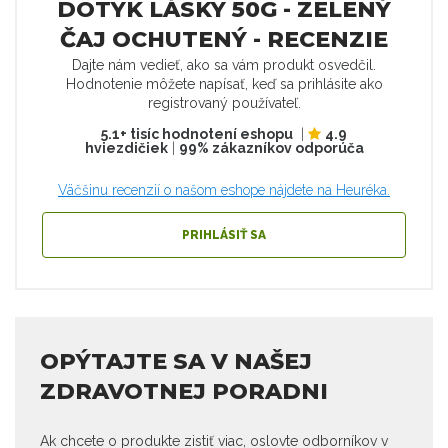
DOTYK LÁSKY 50G - ZELENÝ
ČAJ OCHUTENÝ - RECENZIE
Dajte nám vedieť, ako sa vám produkt osvedčil.
Hodnotenie môžete napísať, keď sa prihlásite ako
registrovaný používateľ.
5.1+ tisíc hodnotení eshopu
|
4.9
hviezdičiek
|
99% zákazníkov odporúča
Väčšinu recenzií o našom eshope nájdete na Heuréka.
PRIHLÁSIŤ SA
OPÝTAJTE SA V NAŠEJ
ZDRAVOTNEJ PORADNI
Ak chcete o produkte zistiť viac, oslovte odborníkov v