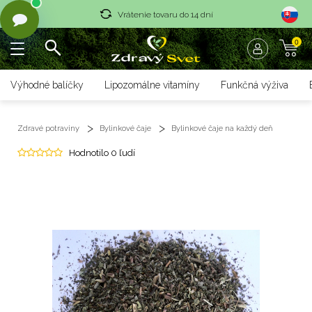
Vrátenie tovaru do 14 dní
0
Rýchle dodanie <36 hod
Doprava nad 70 € zadarmo
Výhodné balíčky
Lipozomálne vitamíny
Funkčná výživa
Vrátenie tovaru do 14 dní
Zdravé potraviny
Bylinkové čaje
Bylinkové čaje na každý deň
Rýchle dodanie <36 hod
Hodnotilo 0 ľudí