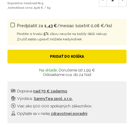
Expedičná hmotnosť 60 g
Jednotková cena 25,00 € / kg
Predplatiť za
1,43 €
/mesiac (ušetriť 0,08 €/ks)
Poistite si trvalú
5%
zľavu navyše na každý ďalší nákup.
Zrušiť alebo upraviť môžete kedykoľvek.
PRIDAŤ DO KOŠÍKA
Na sklade,
Doručenie od 1,99 €
Odosielame cca. do 24 hod
Doprava
nad 70 € zadarmo
Výrobca:
SannyTea spol. s.r.o.
Viac ako 500 000 spokojných zákazníkov,
Opýtajte sa v našej
zdravotnej poradni