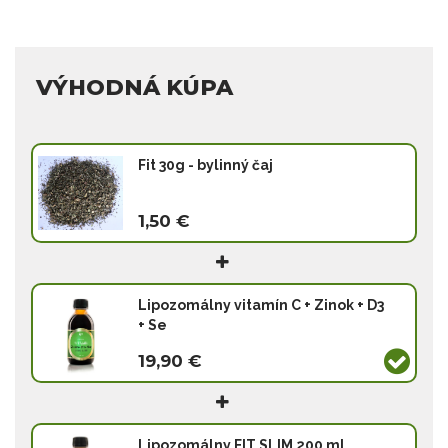
VÝHODNÁ KÚPA
Fit 30g - bylinný čaj
1,50 €
Lipozomálny vitamín C + Zinok + D3
+ Se
19,90 €
Lipozomálny FIT SLIM 200 ml