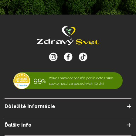
99
zákazníkov odporúča podľa dotazníka
%
spokojnosti za posledných 90 dní
Dôležité informácie
O nás
Obchodné podmienky
Ďalšie info
Reklamačné podmienky
Podmienky predplatného