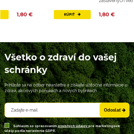
zastavených vetroch.
1,80 €
1,80 €
KÚPIŤ
Všetko o zdraví do vašej
schránky
Prihláste sa na odber newslettra a získajte užitočné informácie o
zdraví, akciových ponukách a nových bylinkách.
Odoslať
Súhlasím so spracovaním
osobných údajov
pre marketingové
účely podľa nariadenia GDPR.