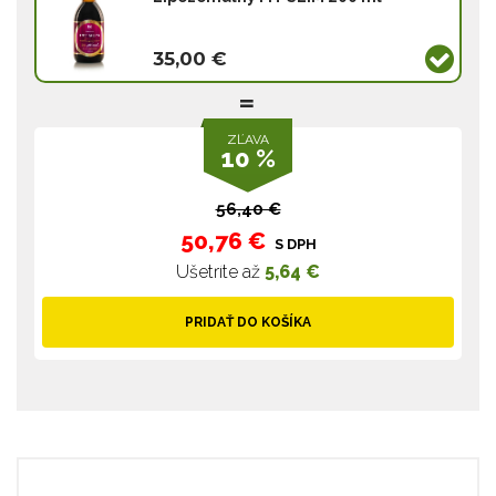
35,00 €
ZĽAVA
10 %
56,40 €
50,76 €
S DPH
Ušetríte až
5,64 €
PRIDAŤ DO KOŠÍKA