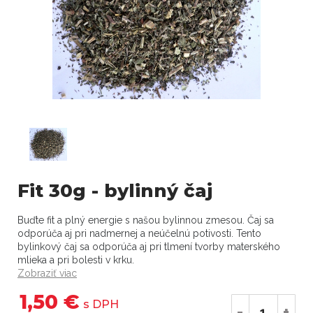
Fit 30g - bylinný čaj
Buďte fit a plný energie s našou bylinnou zmesou. Čaj sa
odporúča aj pri nadmernej a neúčelnú potivosti. Tento
bylinkový čaj sa odporúča aj pri tlmení tvorby materského
mlieka a pri bolesti v krku.
Zobraziť viac
1,50 €
s DPH
-
+