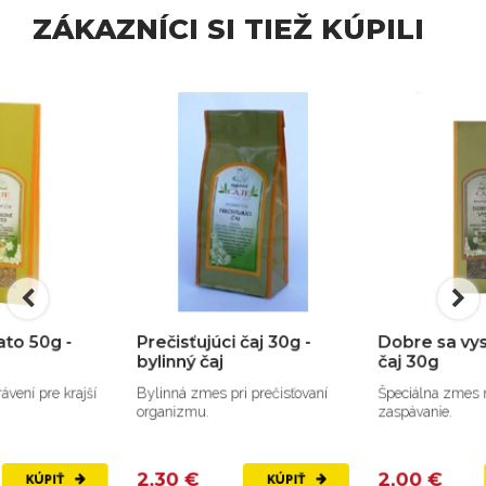
ZÁKAZNÍCI SI TIEŽ KÚPILI
Prečisťujúci čaj 30g -
Dobre sa vyspi ! - bylinný
bylinný čaj
čaj 30g
Bylinná zmes pri prečisťovaní
Špeciálna zmes na príjemnejšie
organizmu.
zaspávanie.
2,30 €
2,00 €
KÚPIŤ
KÚPIŤ