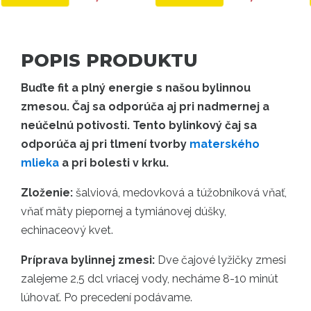
POPIS PRODUKTU
Buďte fit a plný energie s našou bylinnou
zmesou. Čaj sa odporúča aj pri nadmernej a
neúčelnú potivosti. Tento bylinkový čaj sa
odporúča aj pri tlmení tvorby
materského
mlieka
a pri bolesti v krku.
Zloženie:
šalviová, medovková a túžobníková vňať,
vňať mäty piepornej a tymiánovej dúšky,
echinaceový kvet.
Príprava bylinnej zmesi:
Dve čajové lyžičky zmesi
zalejeme 2,5 dcl vriacej vody, necháme 8-10 minút
lúhovať. Po precedení podávame.