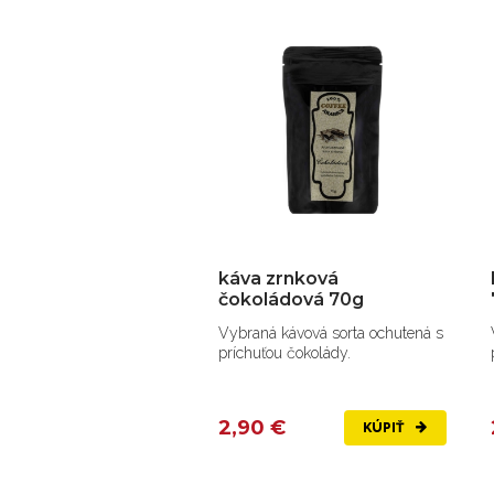
káva zrnková
čokoládová 70g
Vybraná kávová sorta ochutená s
príchuťou čokolády.
2,90 €
KÚPIŤ