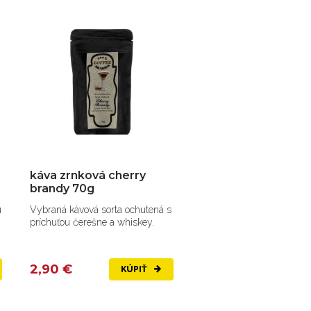
káva zrnková cherry
brandy 70g
u
Vybraná kávová sorta ochutená s
príchuťou čerešne a whiskey.
2,90 €
KÚPIŤ