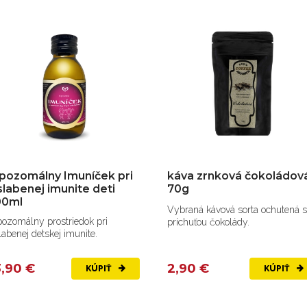
áva zrnková čokoládová
káva zrnková Irish crea
0g
70g
braná kávová sorta ochutená s
Vybraná kávová sorta s typickou
íchuťou čokolády.
príchuťou whisky so smotanou.
,90 €
2,90 €
KÚPIŤ
KÚPIŤ