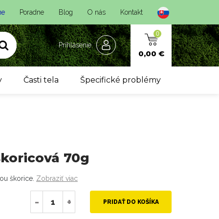
ne
Poradne
Blog
O nás
Kontakt
0
Prihlásenie
0,00 €
y
Časti tela
Špecifické problémy
škoricová 70g
ou škorice.
Zobraziť viac
-
+
PRIDAŤ DO KOŠÍKA