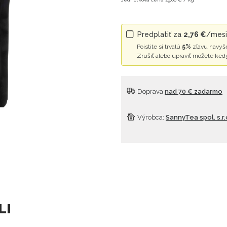
Predplatiť za
2,76 €
/mesia
Poistite si trvalú
5%
zľavu navyše
Zrušiť alebo upraviť môžete ked
Doprava
nad 70 € zadarmo
Výrobca:
SannyTea spol. s.r.
LI