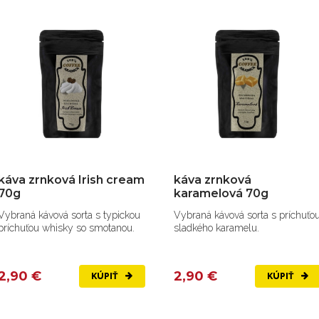
káva zrnková Irish cream
káva zrnková
70g
karamelová 70g
Vybraná kávová sorta s typickou
Vybraná kávová sorta s príchuťo
príchuťou whisky so smotanou.
sladkého karamelu.
2,90 €
2,90 €
KÚPIŤ
KÚPIŤ