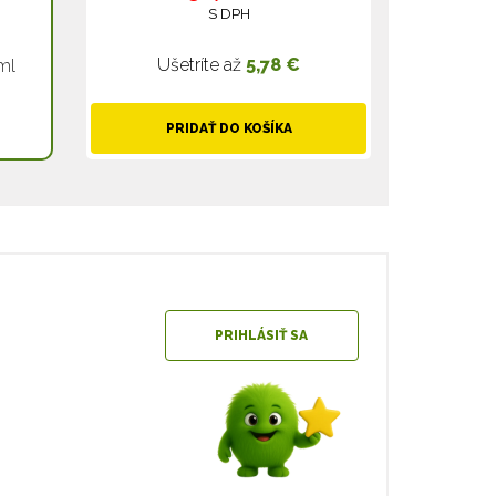
S DPH
Ušetríte až
5,78 €
ml
PRIDAŤ DO KOŠÍKA
PRIHLÁSIŤ SA