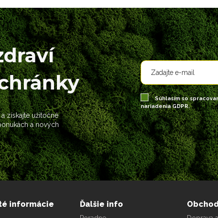
zdraví
schránky
Súhlasím so spracova
nariadenia GDPR.
 a získajte užitočné
 ponukách a nových
té informácie
Ďalšie info
Obcho