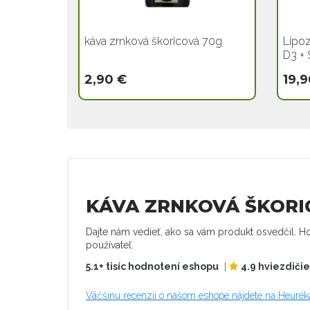
káva zrnková škoricová 70g
Lipoz
D3 + 
2,90 €
19,9
KÁVA ZRNKOVÁ ŠKORIC
Dajte nám vedieť, ako sa vám produkt osvedčil. Ho
používateľ.
5.1+ tisíc hodnotení eshopu
|
4.9 hviezdiči
Väčšinu recenzií o našom eshope nájdete na Heurék