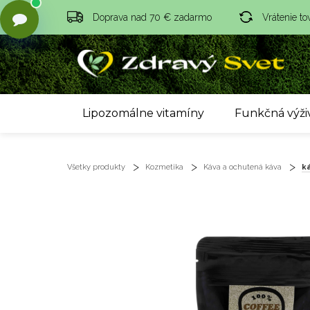
Doprava nad 70 € zadarmo
Vrátenie to
Lipozomálne vitamíny
Funkčná výži
Všetky produkty
Kozmetika
Káva a ochutená káva
k