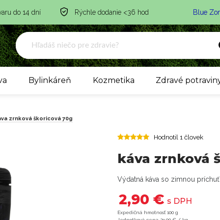
varu do 14 dní
Rýchle dodanie <36 hod
Blue Zo
va
Bylinkáreň
Kozmetika
Zdravé potravin
áva zrnková škoricová 70g
Hodnotil 1 človek
káva zrnková 
Výdatná káva so zimnou príchuť
2,90 €
s DPH
Expedičná hmotnosť 100 g
Jednotková cena 29,00 € / kg