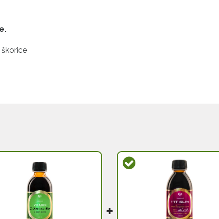
e.
škorice