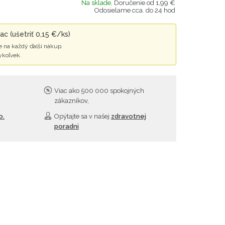
Na sklade,
Doručenie od 1,99 €
Odosielame cca. do 24 hod
c (ušetriť 0,15 €/ks)
 na každý ďalší nákup.
ykoľvek.
Viac ako 500 000 spokojných
zákazníkov,
o.
Opýtajte sa v našej
zdravotnej
poradni