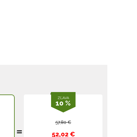
ZĽAVA
10 %
57,80 €
52,02 €