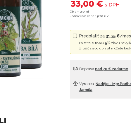
33,00 €
s DPH
Objem 250 ml
Jednotková cena 132,00 € / l
Predplatiť za
31,35 €
/mesi
Poistite si trvalú
5%
zľavu navyše
Zrušiť alebo upraviť môžete ked
Doprava
nad 70 € zadarmo
Výrobca:
Naděje - Mgr.Podh
Jarmila
LI