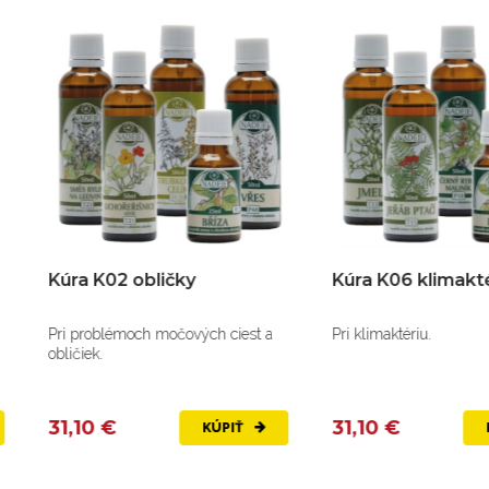
úra K02 obličky
Kúra K06 klimaktérium
i problémoch močových ciest a
Pri klimaktériu.
ličiek.
1,10 €
31,10 €
KÚPIŤ
KÚPIŤ