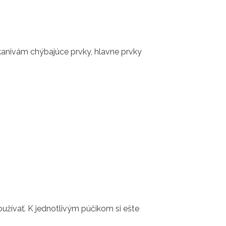
tkanivám chýbajúce prvky, hlavne prvky
užívať. K jednotlivým púčikom si ešte