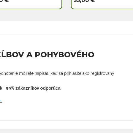
0 €
35,00 €
KĹBOV A POHYBOVÉHO
dnotenie môžete napísať, keď sa prihlásite ako registrovaný
ek
|
99% zákazníkov odporúča
a.