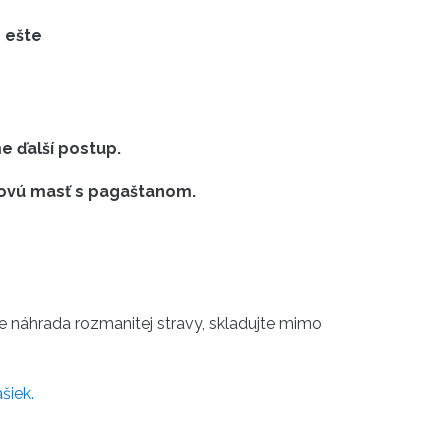
e ešte
e ďalší postup.
ojovú masť s pagaštanom.
je náhrada rozmanitej stravy, skladujte mimo
šiek.