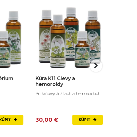
Kúra K11 Cievy a
Kúra K04 gynek
hemoroidy
zápaly
Pri krčových žilách a hemoroidoch.
Kúra pri gynekologic
30,00 €
30,00 €
KÚPIŤ