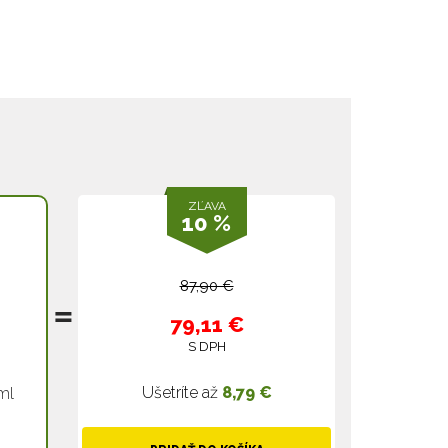
ZĽAVA
10 %
87,90 €
79,11 €
S DPH
Ušetríte až
8,79 €
ml