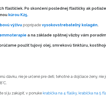
 fľaštičiek. Po skončení poslednej fľaštičky ak potiaž
vnou
kúrou K25.
bovú výživu
poprípade
vysokovstrebateľný kolagén
.
gemmoterapie
a na základe spätnej väzby vám poradím
orúčame použiť tujový olej, smrekovú tinktúru, kostih
 dávku, nie je určené pre deti, tehotné a dojčiace ženy, nie 
8°C.
e si ju zakúpiť, v ponuke
krabička na 4 fľašky
,
krabička na 5 fľa