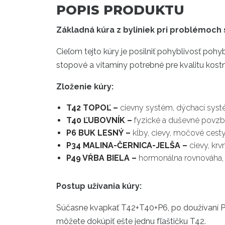
POPIS PRODUKTU
Základná kúra z byliniek pri problémoch
Cieľom tejto kúry je posilniť pohyblivosť poh
stopové a vitamíny potrebné pre kvalitu kost
Zloženie kúry:
T42 TOPOĽ –
cievny systém, dýchací systé
T40 ĽUBOVNÍK –
fyzické a duševné povzb
P6 BUK LESNÝ –
kĺby, cievy, močové cest
P34 MALINA-ČERNICA-JELŠA –
cievy, kr
P49 VŔBA BIELA –
hormonálna rovnováha, 
Postup užívania kúry:
Súčasne kvapkať T42+T40+P6, po doužívaní P6 
môžete dokúpiť ešte jednu fľaštičku T42.