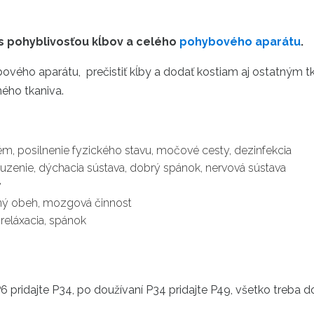
 s pohyblivosťou kĺbov a celého
pohybového aparátu
.
ybového aparátu, prečistiť kĺby a dodať kostiam aj ostatným 
ného tkaniva.
m, posilnenie fyzického stavu, močové cesty, dezinfekcia
uzenie, dýchacia sústava, dobrý spánok, nervová sústava
y
vný obeh, mozgová činnost
reláxacia, spánok
pridajte P34, po doužívaní P34 pridajte P49, všetko treba do