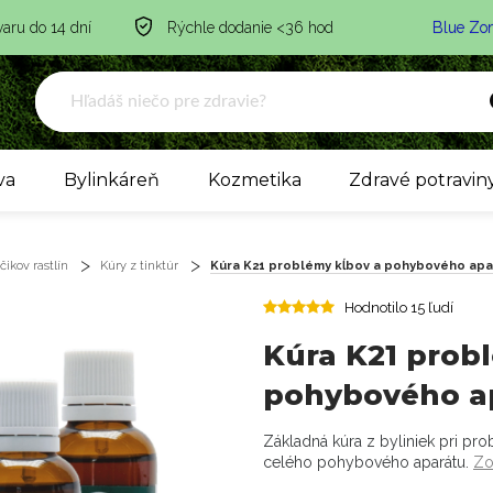
varu do 14 dní
Rýchle dodanie <36 hod
Blue Zo
va
Bylinkáreň
Kozmetika
Zdravé potravin
ikov rastlín
Kúry z tinktúr
Kúra K21 problémy kĺbov a pohybového apa
Hodnotilo 15 ľudí
Kúra K21 prob
pohybového a
Základná kúra z byliniek pri pr
celého pohybového aparátu.
Zo