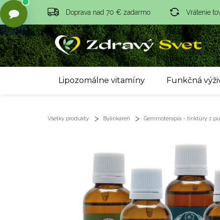
Doprava nad 70 € zadarmo
Vrátenie to
Lipozomálne vitamíny
Funkčná výži
Všetky produkty
Bylinkáreň
Gemmoterapia - tinktúry z púč