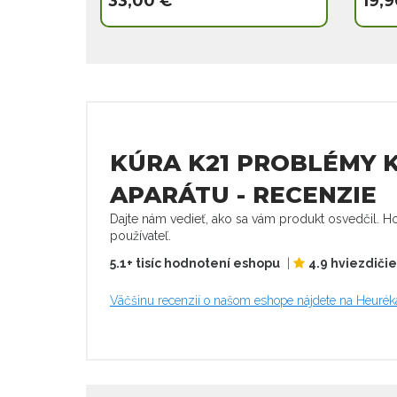
33,00 €
19,9
KÚRA K21 PROBLÉMY 
APARÁTU - RECENZIE
Dajte nám vedieť, ako sa vám produkt osvedčil. Ho
používateľ.
5.1+ tisíc hodnotení eshopu
|
4.9 hviezdiči
Väčšinu recenzií o našom eshope nájdete na Heurék