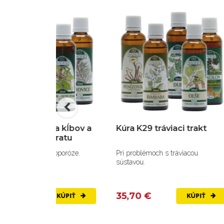
odpora kĺbov a
Kúra K29 tráviaci trakt
K
o aparatu
ze a osteoporóze.
Pri problémoch s tráviacou
Pr
sústavou.
ob
35,70 €
3
KÚPIŤ
KÚPIŤ