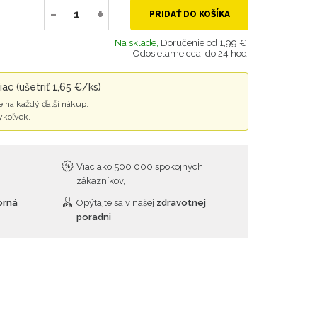
-
+
PRIDAŤ DO KOŠÍKA
Na sklade,
Doručenie od 1,99 €
Odosielame cca. do 24 hod
ac (ušetriť 1,65 €/ks)
 na každý ďalší nákup.
ykoľvek.
Viac ako 500 000 spokojných
zákazníkov,
orná
Opýtajte sa v našej
zdravotnej
poradni