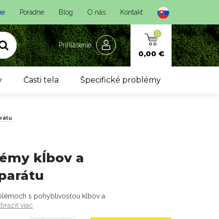
ne
Poradne
Blog
O nás
Kontakt
0
Prihlásenie
0,00 €
y
Časti tela
Špecifické problémy
rátu
lémy kĺbov a
parátu
oblémoch s pohyblivosťou kĺbov a
braziť viac