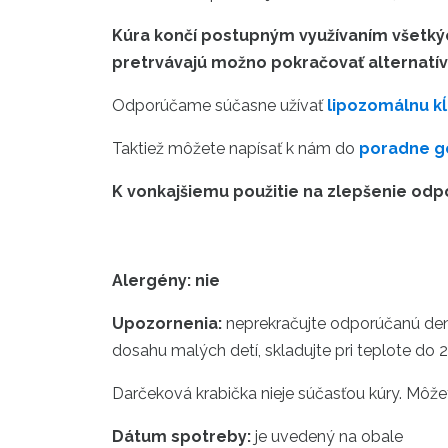
Kúra končí postupným využívaním všetkých
pretrvávajú možno pokračovať
alternatí
Odporúčame súčasne užívať
lipozomálnu kĺ
Taktiež môžete napísať k nám do
poradne 
K vonkajšiemu použitie na zlepšenie odp
Alergény: nie
Upozornenia:
neprekračujte odporúčanú dennú
dosahu malých detí, skladujte pri teplote do 2
Darčeková krabička nieje súčasťou kúry. Môžet
Dátum spotreby:
je uvedený na obale