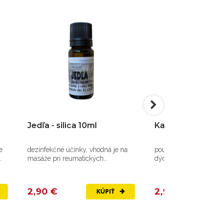
Jedľa - silica 10ml
Kajeput - silica 
e
dezinfekčné účinky, vhodná je na
používa sa na dezinf
masáže pri reumatických
dýchacích ciest, má h
problémoch, pri...
pri použití na...
2,90 €
2,90 €
KÚPIŤ