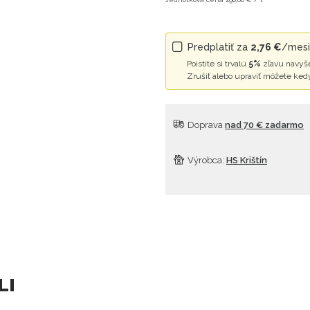
Predplatiť za
2,76 €
/mesia
Poistite si trvalú
5%
zľavu navyše
Zrušiť alebo upraviť môžete ked
Doprava
nad 70 € zadarmo
Výrobca:
HS Krištín
LI