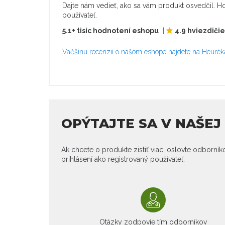
Dajte nám vedieť, ako sa vám produkt osvedčil. Ho
používateľ.
5.1+ tisíc hodnotení eshopu
|
4.9 hviezdiči
Väčšinu recenzií o našom eshope nájdete na Heurék
OPÝTAJTE SA V NAŠE
Ak chcete o produkte zistiť viac, oslovte odborní
prihlásení ako registrovaný používateľ.
Otázky zodpovie tím odborníkov