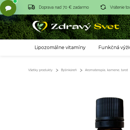
Doprava nad 70 € zadarmo
Vrátenie to
Lipozomálne vitamíny
Funkčná výži
Všetky produkty
Bylinkáreň
Aromaterapia, kamene, tarot