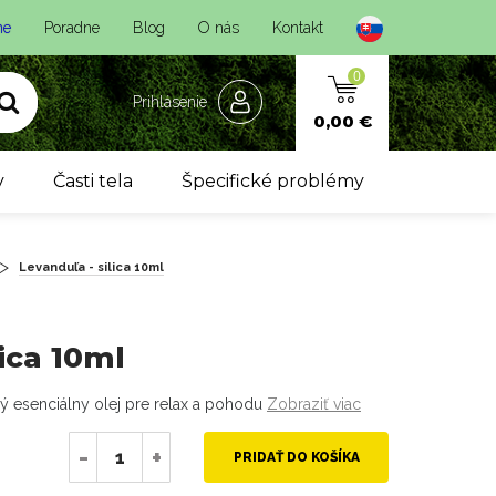
ne
Poradne
Blog
O nás
Kontakt
0
Prihlásenie
0,00 €
y
Časti tela
Špecifické problémy
Levanduľa - silica 10ml
lica 10ml
ný esenciálny olej pre relax a pohodu
Zobraziť viac
-
+
PRIDAŤ DO KOŠÍKA