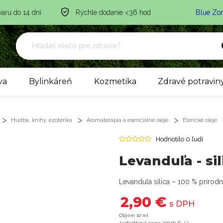
varu do 14 dní
Rýchle dodanie <36 hod
Blue Zo
va
Bylinkáreň
Kozmetika
Zdravé potravin
Hudba, knihy, ezoterika
Aromaterapia a esenciálne oleje
Éterické oleje
Hodnotilo 0 ľudí
Levanduľa - si
Levanduľa silica – 100 % prírod
2,90 €
s DPH
Objem 10 ml
Jednotková cena 290,00 € / l