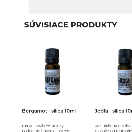
SÚVISIACE PRODUKTY
Bergamot - silica 10ml
Jedľa - silica 
má antiseptické účinky,
dezinfekčné účinky,
podporuje trávenie, hojenie,
masáže pri reumati