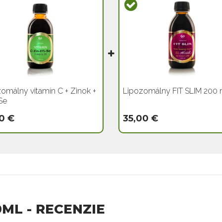
omálny vitamín C + Zinok +
Lipozomálny FIT SLIM 200 
Se
0 €
35,00 €
0ML - RECENZIE