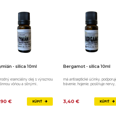
mián - silica 10ml
Bergamot - silica 10ml
írodný esenciálny olej s výraznou
má antiseptické účinky, podporuj
linnou vôňou a silnými
trávenie, hojenie, posilňuje nervy,
tiseptickými...
zlepšuje...
,90 €
3,40 €
KÚPIŤ
KÚPIŤ