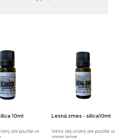
silica 10ml
Lesná zmes - silica10ml
Lits
10m
rčený pre použitie vo
Vonný olej určený pre použitie vo
má an
.
vonnej lampe.
podpo