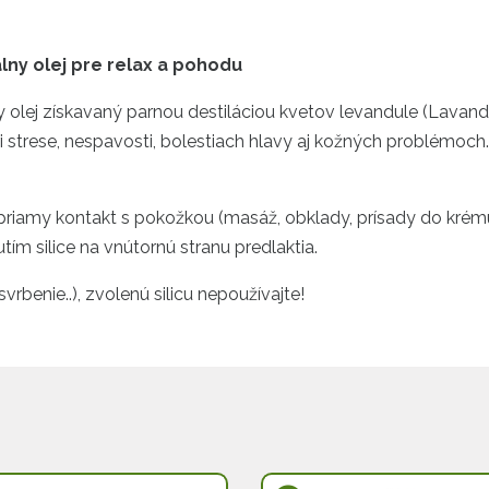
álny olej pre relax a pohodu
ny olej získavaný parnou destiláciou kvetov levandule (Lavand
i strese, nespavosti, bolestiach hlavy aj kožných problémoc
na priamy kontakt s pokožkou (masáž, obklady, prísady do kr
tím silice na vnútornú stranu predlaktia.
svrbenie..), zvolenú silicu nepoužívajte!