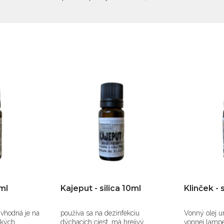
10ml
Kajeput - silica 10ml
Klinček - 
 vhodná je na
používa sa na dezinfekciu
Vonný olej u
ckých
dýchacích ciest, má hrejivý
vonnej lampe