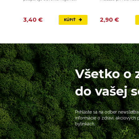
posilňuje nervy, zlepšuje...
problémoch, pri...
3,40 €
2,90 €
KÚPIŤ
Všetko o 
do vašej 
Prihláste sa na odber newslettra
informácie o zdraví, akciových
bylinkách.