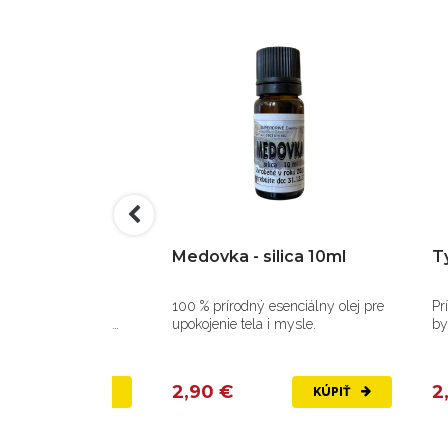
ilica 10ml
Medovka - silica 10ml
Ty
má antidepresívne
100 % prírodný esenciálny olej pre
Pr
 ako afrodiziakum,
upokojenie tela i mysle.
by
an
2,90 €
2
KÚPIŤ
KÚPIŤ