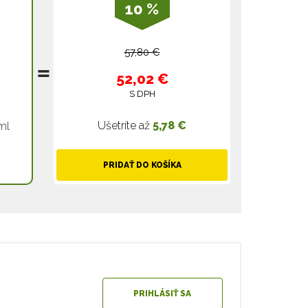
10 %
57,80 €
52,02 €
S DPH
Ušetríte až
5,78 €
ml
PRIDAŤ DO KOŠÍKA
PRIHLÁSIŤ SA