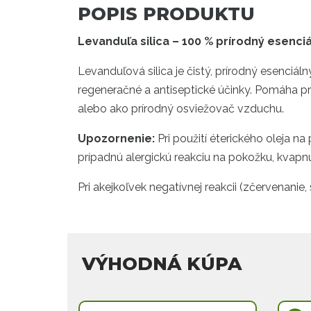
POPIS PRODUKTU
Levanduľa silica – 100 % prírodný esenci
Levanduľová silica je čistý, prírodný esenciál
regeneračné a antiseptické účinky. Pomáha pr
alebo ako prírodný osviežovač vzduchu.
Upozornenie:
Pri použití éterického oleja 
prípadnú alergickú reakciu na pokožku, kvapnu
Pri akejkoľvek negatívnej reakcii (zčervenanie, 
VÝHODNÁ KÚPA