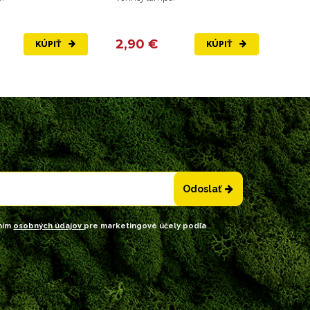
vzduc
2,90 €
3,4
KÚPIŤ
KÚPIŤ
Odoslať
ním
osobných údajov
pre marketingové účely podľa