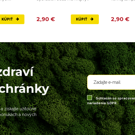
účinok, pri použití na...
2,90 €
2,90 €
KÚPIŤ
KÚPIŤ
zdraví
schránky
Súhlasím so spracova
nariadenia GDPR.
 a získajte užitočné
 ponukách a nových