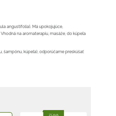
ula angustifolia). Má upokojujúce,
h. Vhodná na aromaterapiu, masáže, do kúpeľa
ému, šampónu, kúpeľa), odporúčame preskúšať
ZĽAVA