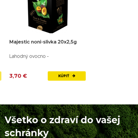
Majestic noni-slivka 20x2,5g
Lahodný ovocno -
3,70 €
KÚPIŤ
Všetko o zdraví do vašej
schránky