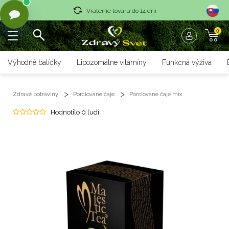
Vrátenie tovaru do 14 dní
0
Rýchle dodanie <36 hod
Doprava nad 70 € zadarmo
Výhodné balíčky
Lipozomálne vitamíny
Funkčná výživa
Vrátenie tovaru do 14 dní
Zdravé potraviny
Porciované čaje
Porciované čaje mix
Rýchle dodanie <36 hod
Hodnotilo 0 ľudí