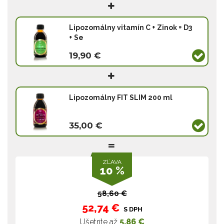
Lipozomálny vitamín C + Zinok + D3
+ Se
19,90 €
Lipozomálny FIT SLIM 200 ml
35,00 €
ZĽAVA
10 %
58,60 €
52,74 €
S DPH
Ušetríte až
5,86 €