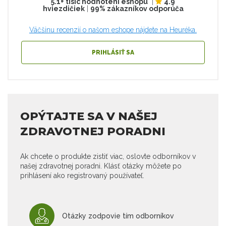
5.1+ tisíc hodnotení eshopu
|
4.9
hviezdičiek
|
99% zákazníkov odporúča
Väčšinu recenzií o našom eshope nájdete na Heuréka.
PRIHLÁSIŤ SA
OPÝTAJTE SA V NAŠEJ
ZDRAVOTNEJ PORADNI
Ak chcete o produkte zistiť viac, oslovte odborníkov v
našej zdravotnej poradni. Klásť otázky môžete po
prihlásení ako registrovaný používateľ.
Otázky zodpovie tím odborníkov