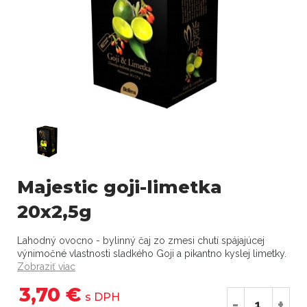
Majestic goji-limetka
20x2,5g
Lahodný ovocno - bylinný čaj zo zmesi chutí spájajúcej
výnimočné vlastnosti sladkého Goji a pikantno kyslej limetky.
Zobraziť viac
3,70 €
s DPH
-
+