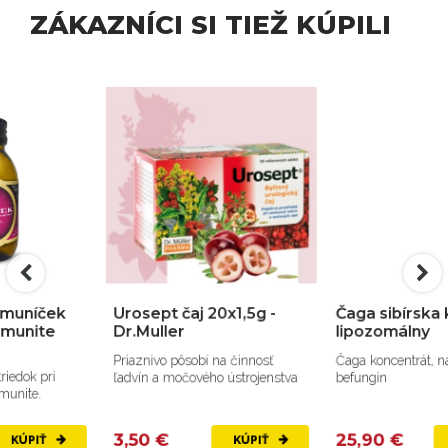
ZÁKAZNÍCI SI TIEŽ KÚPILI
Urosept čaj 20x1,5g -
Čaga sibírska koncentrát
Dr.Muller
lipozomálny
Priaznivo pôsobí na činnosť
Čaga koncentrát, náhrada za
ľadvín a močového ústrojenstva
befungin
3,50 €
25,90 €
KÚPIŤ
KÚPIŤ