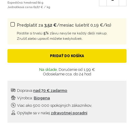
Expedičná hmotnosť 60 g
Jednotková cena 61,67 € / kg
Predplatiť za
3,52 €
/mesiac (ušetriť 0,19 €/ks)
Poistite si trvalú
5%
zľavu navyše na každý ďalší nákup.
Zrušiť alebo upraviť môžete kedykoľvek.
PRIDAŤ DO KOŠÍKA
Na sklade,
Doručenie od 1,99 €
Odosielame cca. do 24 hod
Doprava
nad 70 € zadarmo
Výrobca:
Biogena
Viac ako 500 000 spokojných zákazníkov,
Opýtajte sa v našej
zdravotnej poradni