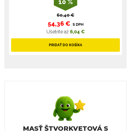
10 %
60,40 €
54,36 €
S DPH
Ušetríte až
6,04 €
PRIDAŤ DO KOŠÍKA
MASŤ ŠTVORKVETOVÁ S