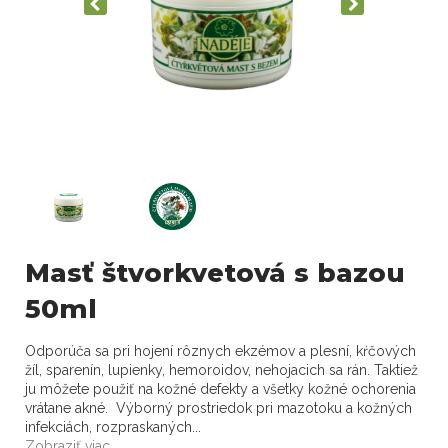
Masť štvorkvetová s bazou
50ml
Odporúča sa pri hojení rôznych ekzémov a plesní, kŕčových
žíl, sparenín, lupienky, hemoroidov, nehojacich sa rán. Taktiež
ju môžete použiť na kožné defekty a všetky kožné ochorenia
vrátane akné. Výborný prostriedok pri mazotoku a kožných
infekciách, rozpraskaných...
Zobraziť viac