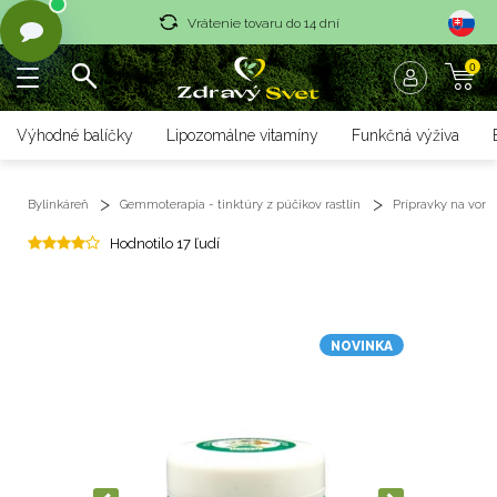
Vrátenie tovaru do 14 dní
0
Rýchle dodanie <36 hod
Doprava nad 70 € zadarmo
Výhodné balíčky
Lipozomálne vitamíny
Funkčná výživa
Vrátenie tovaru do 14 dní
Bylinkáreň
Gemmoterapia - tinktúry z púčikov rastlín
Prípravky na vonka
Rýchle dodanie <36 hod
Hodnotilo 17 ľudí
NOVINKA