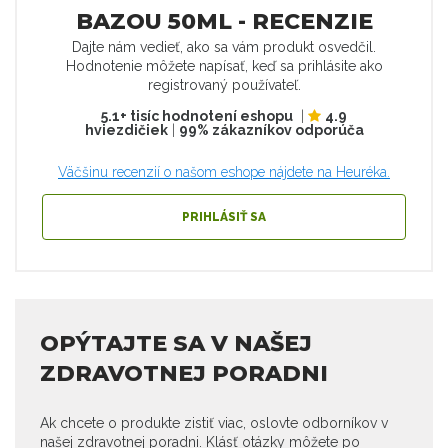
BAZOU 50ML - RECENZIE
Dajte nám vedieť, ako sa vám produkt osvedčil.
Hodnotenie môžete napísať, keď sa prihlásite ako
registrovaný používateľ.
5.1+ tisíc hodnotení eshopu
|
4.9
hviezdičiek
|
99% zákazníkov odporúča
Väčšinu recenzií o našom eshope nájdete na Heuréka.
PRIHLÁSIŤ SA
OPÝTAJTE SA V NAŠEJ
ZDRAVOTNEJ PORADNI
Ak chcete o produkte zistiť viac, oslovte odborníkov v
našej zdravotnej poradni. Klásť otázky môžete po