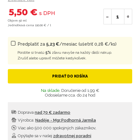
5,50 €
s DPH
-
+
Objem 50 ml
Jednotková cena 110,00 € / l
Predplatiť za
5,23 €
/mesiac (ušetriť 0,28 €/ks)
Poistite si trvalú
5%
zľavu navyše na každý ďalší nákup.
Zrušiť alebo upraviť môžete kedykoľvek.
PRIDAŤ DO KOŠÍKA
Na sklade,
Doručenie od 1,99 €
Odosielame cca. do 24 hod
Doprava
nad 70 € zadarmo
Výrobca:
Naděje - Mgr.Podhorná Jarmila
Viac ako 500 000 spokojných zákazníkov,
Opýtajte sa v našej
zdravotnej poradni