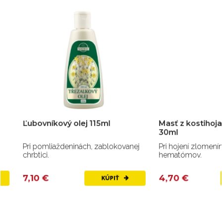
Ľubovníkový olej 115ml
Masť z kostihoja a 
30ml
Pri pomliaždeninách, zablokovanej
Pri hojení zlomenín, po
chrbtici.
hematómov.
7,10 €
4,70 €
KÚPIŤ