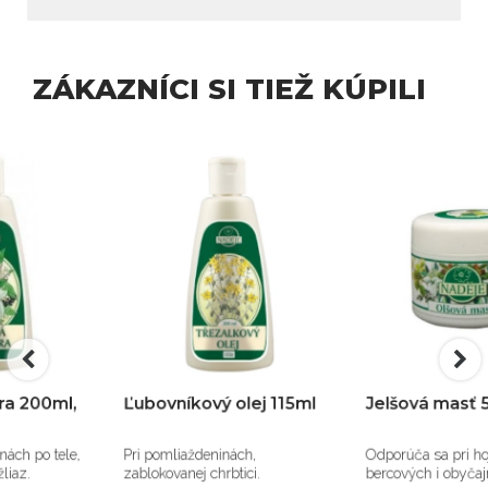
ZÁKAZNÍCI SI TIEŽ KÚPILI
Ľubovníkový olej 115ml
Jelšová masť 50ml, M2
Pri pomliaždeninách,
Odporúča sa pri hojení
zablokovanej chrbtici.
bercových i obyčajných vredoch.