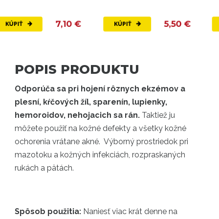
7,10 €
5,50 €
KÚPIŤ
KÚPIŤ
POPIS PRODUKTU
Odporúča sa pri hojení rôznych ekzémov a
plesní, kŕčových žíl, sparenín, lupienky,
hemoroidov, nehojacich sa rán.
Taktiež ju
môžete použiť na kožné defekty a všetky kožné
ochorenia vrátane akné. Výborný prostriedok pri
mazotoku a kožných infekciách, rozpraskaných
rukách a pätách.
Spôsob použitia:
Naniesť viac krát denne na