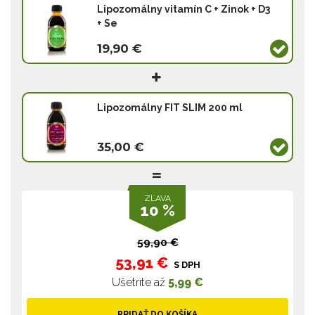
Lipozomálny vitamín C + Zinok + D3
+ Se
19,90 €
Lipozomálny FIT SLIM 200 ml
35,00 €
ZĽAVA
10 %
59,90 €
53,91 €
S DPH
Ušetríte až
5,99 €
PRIDAŤ DO KOŠÍKA