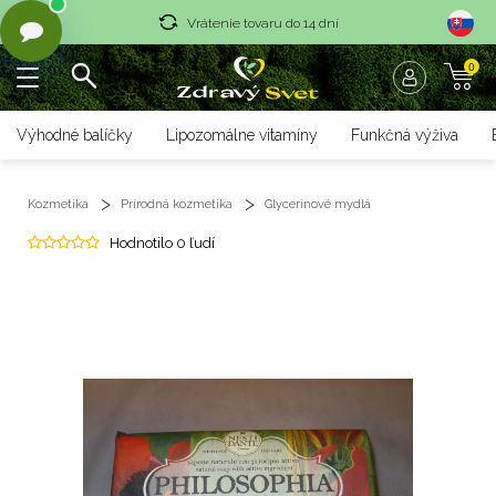
Vrátenie tovaru do 14 dní
0
Rýchle dodanie <36 hod
Doprava nad 70 € zadarmo
Výhodné balíčky
Lipozomálne vitamíny
Funkčná výživa
Vrátenie tovaru do 14 dní
Kozmetika
Prírodná kozmetika
Glycerínové mydlá
Rýchle dodanie <36 hod
Hodnotilo 0 ľudí