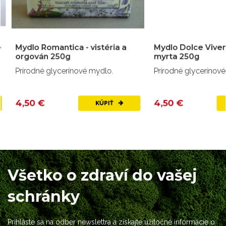
Mydlo Romantica - vistéria a
Mydlo Dolce Vivere
orgován 250g
myrta 250g
Prírodné glycerínové mydlo.
Prírodné glycerínové m
4,50 €
4,50 €
KÚPIŤ
Všetko o zdraví do vašej
schránky
Prihláste sa na odber newslettra a získajte užitočné informácie o