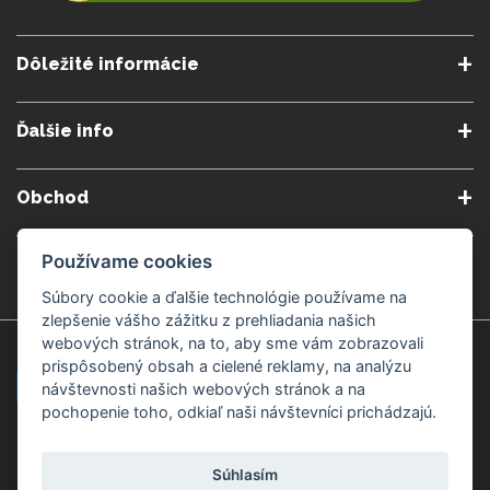
Dôležité informácie
O nás
Obchodné podmienky
Ďalšie info
Reklamačné podmienky
Podmienky predplatného
Poradne
Semináre a kurzy
Ochrana osobných údajov
Kontakt
Obchod
Blog
Alergény
Cookies nastavenia
Doprava a platba
Poštovné do zahraničia
Používame cookies
Gemmoterapia
Kamenné predajne
Nakupuj bezpečne
Veľkoobchod
Súbory cookie a ďalšie technológie používame na
Považská Bystrica v Kauflande
Považská Bystrica Mpark
zlepšenie vášho zážitku z prehliadania našich
webových stránok, na to, aby sme vám zobrazovali
Záruka kvality
Žilina
Čadca
prispôsobený obsah a cielené reklamy, na analýzu
návštevnosti našich webových stránok a na
pochopenie toho, odkiaľ naši návštevníci prichádzajú.
Platobné metódy
Súhlasím