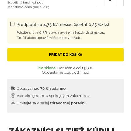
Expedičná hmotnosť 100 g
Jednotková cena 50,00 € / kg
Predplatiť za
4,75 €
/mesiac (ušetriť 0,25 €/ks)
Poistite si trvalú
5%
zľavu navyše na každý ďalší nákup.
Zrušiť alebo upraviť môžete kedykoľvek.
PRIDAŤ DO KOŠÍKA
Na sklade,
Doručenie od 1,99 €
Odosielame cca. do 24 hod
Doprava
nad 70 € zadarmo
Viac ako 500 000 spokojných zákazníkov,
Opýtajte sa v našej
zdravotnej poradni