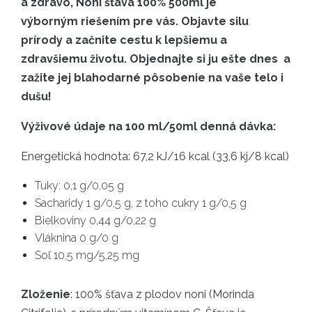
a zdravo, Noni šťava 100% 500ml je
výborným riešením pre vás. Objavte silu
prírody a začnite cestu k lepšiemu a
zdravšiemu životu. Objednajte si ju ešte dnes a
zažite jej blahodarné pôsobenie na vaše telo i
dušu!
Výživové údaje na 100 ml/50ml denná dávka:
Energetická hodnota: 67,2 kJ/16 kcal (33,6 kj/8 kcal)
Tuky: 0,1 g/0,05 g
Sacharidy 1 g/0,5 g, z toho cukry 1 g/0,5 g
Bielkoviny 0,44 g/0,22 g
Vláknina 0 g/0 g
Soľ 10,5 mg/5,25 mg
Zloženie
: 100% šťava z plodov noni (Morinda