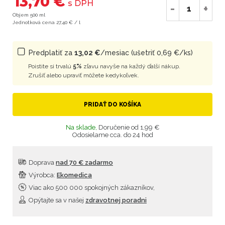
13,70 €
s DPH
-
+
Objem 500 ml
Jednotková cena 27,40 € / l
Predplatiť za
13,02 €
/mesiac (ušetriť 0,69 €/ks)
Poistite si trvalú
5%
zľavu navyše na každý ďalší nákup.
Zrušiť alebo upraviť môžete kedykoľvek.
PRIDAŤ DO KOŠÍKA
Na sklade,
Doručenie od 1,99 €
Odosielame cca. do 24 hod
Doprava
nad 70 € zadarmo
Výrobca:
Ekomedica
Viac ako 500 000 spokojných zákazníkov,
Opýtajte sa v našej
zdravotnej poradni