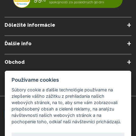
spokojnosti za posledných 90 dní
Dôležité informácie
O nás
Obchodné podmienky
Ďalšie info
Reklamačné podmienky
Podmienky predplatného
Poradne
Semináre a kurzy
Ochrana osobných údajov
Kontakt
Obchod
Blog
Alergény
Cookies nastavenia
Doprava a platba
Poštovné do zahraničia
Používame cookies
Gemmoterapia
Kamenné predajne
Nakupuj bezpečne
Veľkoobchod
Súbory cookie a ďalšie technológie používame na
Považská Bystrica v Kauflande
Považská Bystrica Mpark
zlepšenie vášho zážitku z prehliadania našich
webových stránok, na to, aby sme vám zobrazovali
Záruka kvality
Žilina
Čadca
prispôsobený obsah a cielené reklamy, na analýzu
návštevnosti našich webových stránok a na
pochopenie toho, odkiaľ naši návštevníci prichádzajú.
Platobné metódy