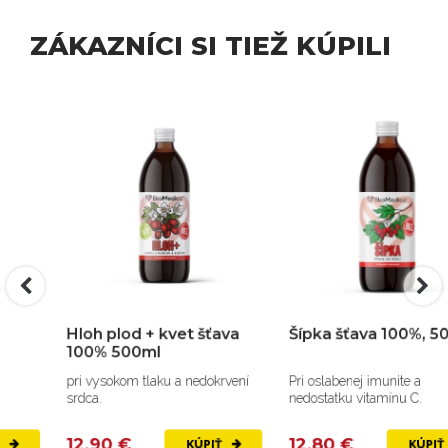
ZÁKAZNÍCI SI TIEŽ KÚPILI
Hloh plod + kvet šťava
Šípka šťava 100%, 500ml
100% 500ml
pri vysokom tlaku a nedokrvení
Pri oslabenej imunite a
srdca.
nedostatku vitamínu C.
12,90 €
12,80 €
KÚPIŤ
KÚPIŤ