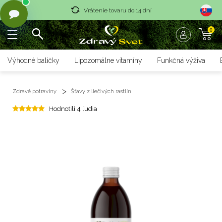
Vrátenie tovaru do 14 dní
0
Rýchle dodanie <36 hod
Doprava nad 70 € zadarmo
Výhodné balíčky
Lipozomálne vitamíny
Funkčná výživa
Vrátenie tovaru do 14 dní
Zdravé potraviny
Šťavy z liečivých rastlín
Rýchle dodanie <36 hod
Hodnotili 4 ľudia