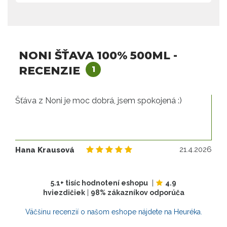
NONI ŠŤAVA 100% 500ML -
RECENZIE
1
Šťáva z Noni je moc dobrá, jsem spokojená :)
21
21.4.2026
Hana Krausová
5.1+ tisíc hodnotení eshopu
|
4.9
hviezdičiek
|
98% zákazníkov odporúča
Väčšinu recenzií o našom eshope nájdete na Heuréka.