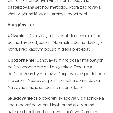
Citrifolia), s prírodným vitamínom C. Šťava je
pasterizovaná šetrnou metódou, ktorá zachováva
všetky účinné látky a vitamíny v ovocí noni.
Alergény:
nie
Užívanie:
Užíva sa 25 ml 1-2 krát denne minimálne
pol hodiny pred jedlom. Maximálna denná dávka je
50ml. Pred každým použitím treba pretrepať.
Upozornenie:
Uchovávať mimo dosah maloletých
detí. Nevhodné pre deti do 3 rokov. Tehotné a
dojčiace ženy by mali užívať prípravok až po dohode
s lekárom. Neprekračujte maximálnu dennú dávku.
Na závadu nie je usadenina na dne fľaše.
Skladovanie :
Po otvorení skladovať v chladničke a
spotrebovať do 21 dní. Neotvorené aj otvorené
balenie chrániť pred priamym slnečným žiarením.