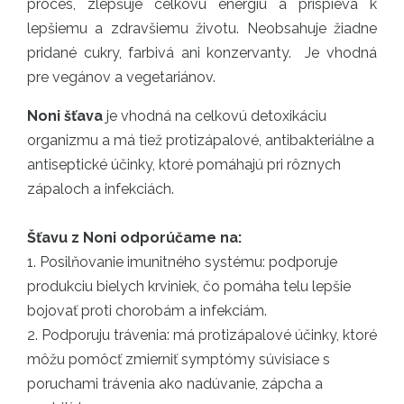
proces, zlepšuje celkovú energiu a prispieva k
lepšiemu a zdravšiemu životu. Neobsahuje žiadne
pridané cukry, farbivá ani konzervanty. Je vhodná
pre vegánov a vegetariánov.
Noni šťava
je vhodná na celkovú detoxikáciu
organizmu a má tiež protizápalové, antibakteriálne a
antiseptické účinky, ktoré pomáhajú pri rôznych
zápaloch a infekciách.
Šťavu z Noni odporúčame na:
1. Posilňovanie imunitného systému: podporuje
produkciu bielych krviniek, čo pomáha telu lepšie
bojovať proti chorobám a infekciám.
2. Podporuju trávenia: má protizápalové účinky, ktoré
môžu pomôcť zmierniť symptómy súvisiace s
poruchami trávenia ako nadúvanie, zápcha a