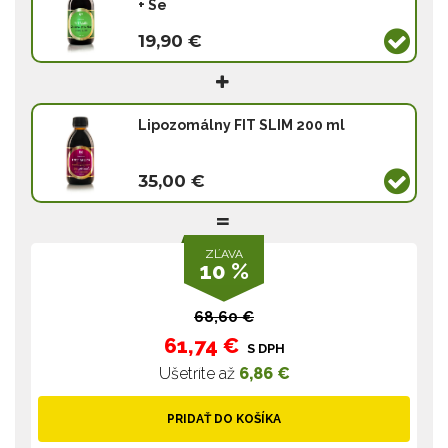
+ Se
19,90 €
Lipozomálny FIT SLIM 200 ml
35,00 €
ZĽAVA
10 %
68,60 €
61,74 €
S DPH
Ušetríte až
6,86 €
PRIDAŤ DO KOŠÍKA