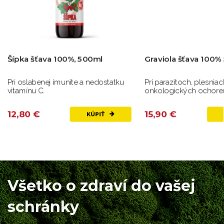
Šípka šťava 100%, 500ml
Graviola šťava 100%
Pri oslabenej imunite a nedostatku
Pri parazitoch, plesniac
vitamínu C.
onkologických ochoren
12,80 €
15,90 €
KÚPIŤ
Všetko o zdraví do vašej
schránky