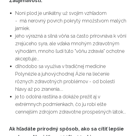
Zaujímavosti:
Noni plod je unikátny už svojim vzhľadom
- má nerovný povrch pokrytý množstvom malých
jamiek.
jeho výrazná a silná vôňa sa často prirovnáva k vôni
zrejúceho syra, ale vďaka mnohým zdravotným
výhodám, mnoho ľudí túto "vôňu zdravia" ochotne
akceptuje...
dlhodobo sa využíva v tradičnej medicíne
Polynézie a juhovýchodnej Ázie na liečenie
rôznych zdravotných problémov - od bolesti
hlavy až po zranenia....
je to odolná rastlina a dokáže prežiť aj v
extrémnych podmienkach, čo ju robí ešte
cennejším zdrojom zdravotne prospešných látok...
Ak hľadáte prírodný spôsob, ako sa cítiť lepšie