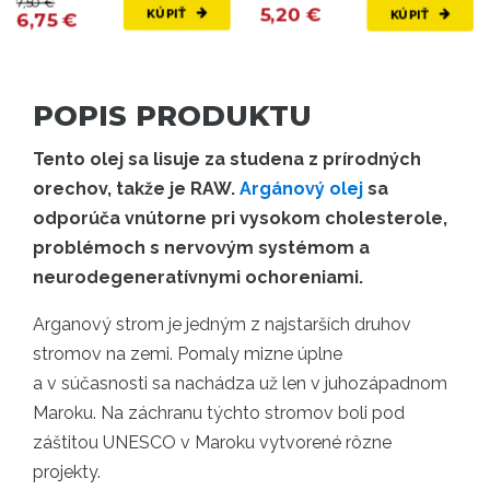
7,50 €
5,20 €
KÚPIŤ
KÚPIŤ
6,75 €
POPIS PRODUKTU
Tento olej sa lisuje za studena z prírodných
orechov, takže je RAW.
Argánový olej
sa
odporúča vnútorne pri vysokom cholesterole,
problémoch s nervovým systémom a
neurodegeneratívnymi ochoreniami.
Arganový strom je jedným z najstarších druhov
stromov na zemi. Pomaly mizne úplne
a v súčasnosti sa nachádza už len v juhozápadnom
Maroku. Na záchranu týchto stromov boli pod
záštitou UNESCO v Maroku vytvorené rôzne
projekty.