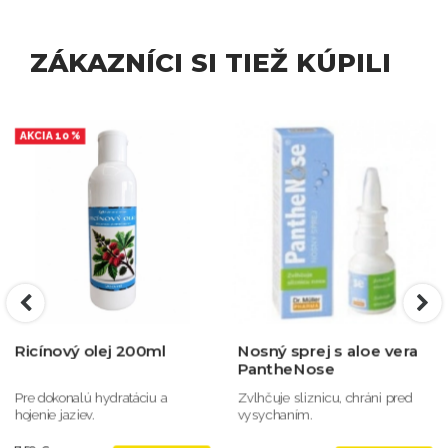
ZÁKAZNÍCI SI TIEŽ KÚPILI
AKCIA 10 %
Ricínový olej 200ml
Nosný sprej s aloe vera
PantheNose
Pre dokonalú hydratáciu a
Zvlhčuje sliznicu, chráni pred
hojenie jaziev.
vysychaním.