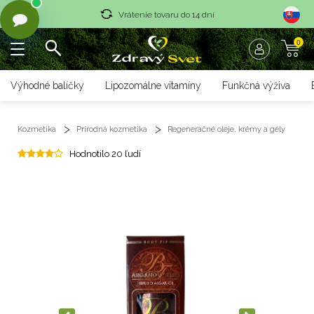
Vrátenie tovaru do 14 dní
0
Rýchle dodanie <36 hod
Doprava nad 70 € zadarmo
Výhodné balíčky
Lipozomálne vitamíny
Funkčná výživa
Vrátenie tovaru do 14 dní
Kozmetika
Prírodná kozmetika
Regeneračné oleje, krémy a gély
Rýchle dodanie <36 hod
Hodnotilo 20 ľudí