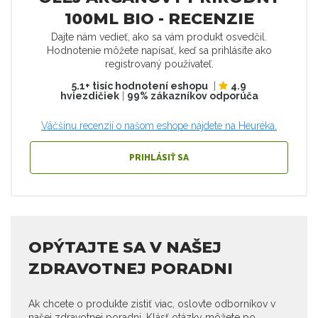
100ML BIO - RECENZIE
Dajte nám vedieť, ako sa vám produkt osvedčil.
Hodnotenie môžete napísať, keď sa prihlásite ako
registrovaný používateľ.
5.1+ tisíc hodnotení eshopu
|
4.9
hviezdičiek
|
99% zákazníkov odporúča
Väčšinu recenzií o našom eshope nájdete na Heuréka.
PRIHLÁSIŤ SA
OPÝTAJTE SA V NAŠEJ
ZDRAVOTNEJ PORADNI
Ak chcete o produkte zistiť viac, oslovte odborníkov v
našej zdravotnej poradni. Klásť otázky môžete po