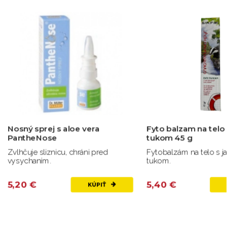
Nosný sprej s aloe vera
Fyto balzam na telo
PantheNose
tukom 45 g
Zvlhčuje sliznicu, chráni pred
Fytobalzám na telo s 
vysychaním.
tukom.
5,20 €
5,40 €
KÚPIŤ