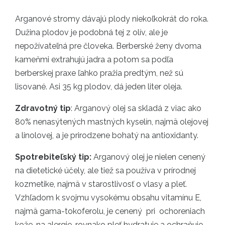
Arganové stromy dávajú plody niekoľkokrát do roka.
Dužina plodov je podobná tej z olív, ale je
nepožívateľná pre človeka. Berberské ženy dvoma
kameňmi extrahujú jadra a potom sa podľa
berberskej praxe ľahko pražia predtým, než sú
lisované. Asi 35 kg plodov, dá jeden liter oleja.
Zdravotný tip
: Arganový olej sa skladá z viac ako
80% nenasýtených mastných kyselín, najmä olejovej
a linolovej, a je prirodzene bohatý na antioxidanty.
Spotrebiteľský tip:
Arganový olej je nielen cenený
na dietetické účely, ale tiež sa používa v prírodnej
kozmetike, najmä v starostlivosť o vlasy a pleť.
Vzhľadom k svojmu vysokému obsahu vitamínu E,
najmä gama-tokoferolu, je cenený pri ochoreniach
kože, na alergie, rovnako pleť hydratuje a ochraňuje.