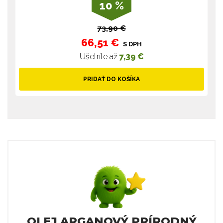
10 %
73,90 €
66,51 €
S DPH
Ušetríte až
7,39 €
PRIDAŤ DO KOŠÍKA
OLEJ ARGANOVÝ PRÍRODNÝ