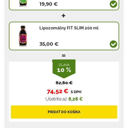
19,90 €
Lipozomálny FIT SLIM 200 ml
35,00 €
ZĽAVA
10 %
82,80 €
74,52 €
S DPH
Ušetríte až
8,28 €
PRIDAŤ DO KOŠÍKA