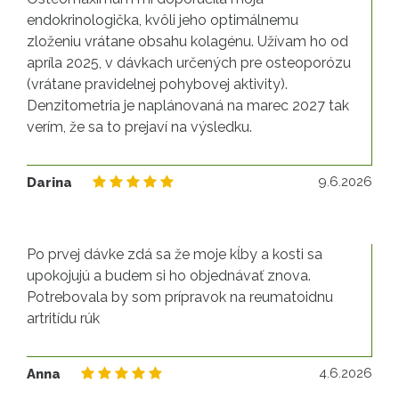
endokrinologička, kvôli jeho optimálnemu
zloženiu vrátane obsahu kolagénu. Užívam ho od
apríla 2025, v dávkach určených pre osteoporózu
(vrátane pravidelnej pohybovej aktivity).
Denzitometria je naplánovaná na marec 2027 tak
verím, že sa to prejaví na výsledku.
9.
9.6.2026
Darina
Po prvej dávke zdá sa že moje kĺby a kosti sa
upokojujú a budem si ho objednávať znova.
Potrebovala by som prípravok na reumatoidnu
artritídu rúk
4.
4.6.2026
Anna