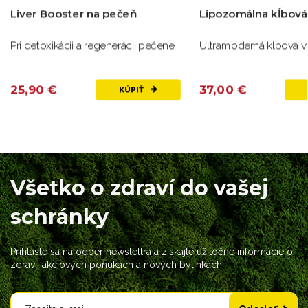
Lipozomálna kĺbová výživa
Lipozomálna Ashw
plus +
Ultramoderná kĺbová výživa
Unikátny komplex pri s
úzkostiach a zlom spá
37,00 €
32,00 €
KÚPIŤ
Všetko o zdraví do vašej
schránky
Prihláste sa na odber newslettra a získajte užitočné informácie o
zdraví, akciových ponukách a nových bylinkách.