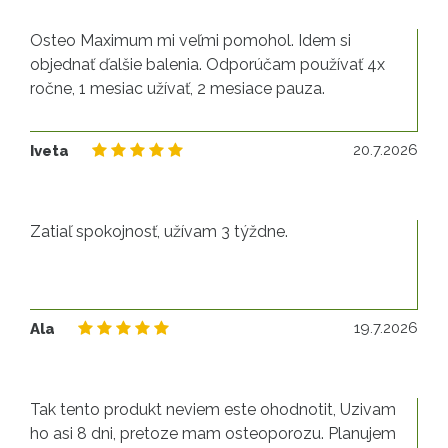
Osteo Maximum mi veľmi pomohol. Idem si
objednať ďalšie balenia. Odporúčam používať 4x
ročne, 1 mesiac užívať, 2 mesiace pauza.
20
20.7.2026
Iveta
Zatiaľ spokojnosť, užívam 3 týždne.
19
19.7.2026
Ala
Tak tento produkt neviem este ohodnotit, Uzivam
ho asi 8 dni, pretoze mam osteoporozu. Planujem