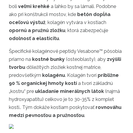
boli
veľmi krehké
a ľahko by sa lámali. Podobne
ako pri konštrukcii mostov, kde
betón dopĺňa
oceľovú výstuž
, kolagén vytvára v kostiach
opornú a pružnú zložku
, ktorá zabezpečuje
odolnosť a elasticitu
.
Špecifické kolagénové peptidy Vesabone™ pôsobia
priamo na
kostné bunky
(osteoblasty), aby
zvýšili
tvorbu
dôležitých zložiek kostnej matrice,
predovšetkým
kolagénu
. Kolagén tvorí
približne
90 % organickej hmoty kostí
a tvorí základnú
„kostru“ pre
ukladanie minerálnych látok
(najmä
hydroxyapatitu) celkovo je to 30-35% z komplet
kosti.. Tým dokáže kostiam poskytovať
rovnováhu
medzi pevnosťou a pružnosťou
.