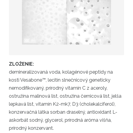
ZLOŽENIE:
demineralizovaná voda, kolagénové peptidy na
kosti Vesabone™, lecitín slnečnicový geneticky
nemodifikovaný, prírodný vitamín C z aceroly,
ostružina malinová list, ostružina černicová list, jelša
lepkavá list, vitamín K2-mk7, D3 (cholekalciferol),
konzervačná látka sorban draselný, antioxidant L-
askorbát sodný, glycerol, prírodná aróma višňa,
prírodný konzervant.