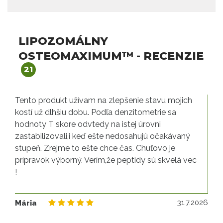
LIPOZOMÁLNY
OSTEOMAXIMUM™ - RECENZIE
21
Tento produkt užívam na zlepšenie stavu mojich
kostí už dlhšiu dobu. Podľa denzitometrie sa
hodnoty T skore odvtedy na istej úrovni
zastabilizovali,i keď ešte nedosahujú očakávaný
stupeň. Zrejme to ešte chce čas. Chuťovo je
prípravok výborný. Verím,že peptidy sú skvelá vec
!
31
31.7.2026
Mária