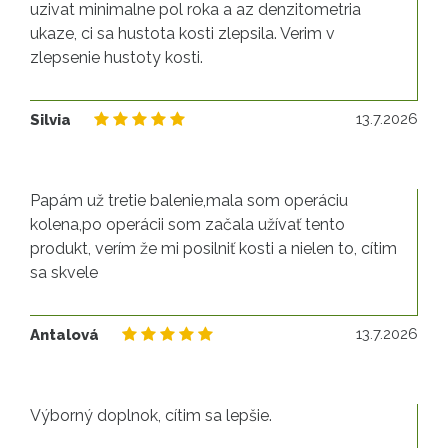
uzivat minimalne pol roka a az denzitometria
ukaze, ci sa hustota kosti zlepsila. Verim v
zlepsenie hustoty kosti.
13
13.7.2026
Silvia
Papám už tretie balenie,mala som operáciu
kolena,po operácii som začala užívať tento
produkt, verím že mi posilniť kosti a nielen to, cítim
sa skvele
13
13.7.2026
Antalová
Výborný doplnok, cítim sa lepšie.