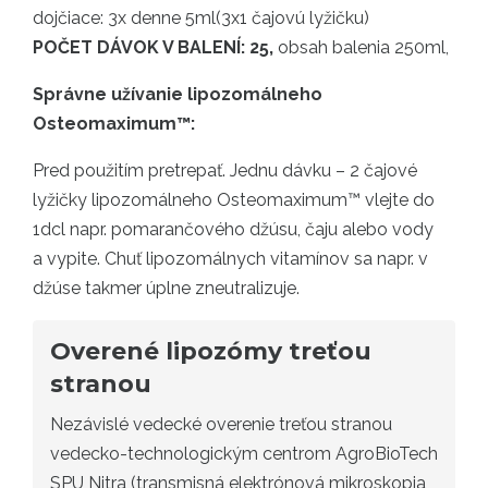
dojčiace: 3x denne 5ml(3x1 čajovú lyžičku)
POČET DÁVOK V BALENÍ: 25,
obsah balenia 250ml,
Správne užívanie lipozomálneho
Osteomaximum™:
Pred použitím pretrepať. Jednu dávku – 2 čajové
lyžičky lipozomálneho Osteomaximum™ vlejte do
1dcl napr. pomarančového džúsu, čaju alebo vody
a vypite. Chuť lipozomálnych vitamínov sa napr. v
džúse takmer úplne zneutralizuje.
Overené lipozómy treťou
stranou
Nezávislé vedecké overenie treťou stranou
vedecko-technologickým centrom AgroBioTech
SPU Nitra (transmisná elektrónová mikroskopia