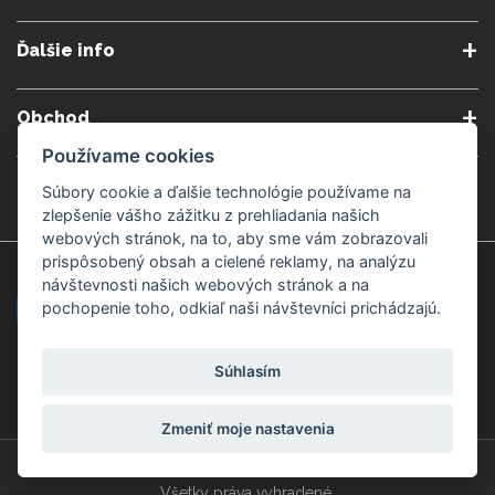
O nás
Obchodné podmienky
Ďalšie info
Reklamačné podmienky
Podmienky predplatného
Poradne
Semináre a kurzy
Ochrana osobných údajov
Kontakt
Obchod
Blog
Alergény
Používame cookies
Cookies nastavenia
Doprava a platba
Poštovné do zahraničia
Gemmoterapia
Kamenné predajne
Súbory cookie a ďalšie technológie používame na
Nakupuj bezpečne
Veľkoobchod
zlepšenie vášho zážitku z prehliadania našich
Považská Bystrica v Kauflande
Považská Bystrica Mpark
webových stránok, na to, aby sme vám zobrazovali
prispôsobený obsah a cielené reklamy, na analýzu
Záruka kvality
Žilina
Čadca
návštevnosti našich webových stránok a na
pochopenie toho, odkiaľ naši návštevníci prichádzajú.
Platobné metódy
Súhlasím
Zmeniť moje nastavenia
© Copyright 2008-2026 ZdravýSvet.sk
Všetky práva vyhradené.