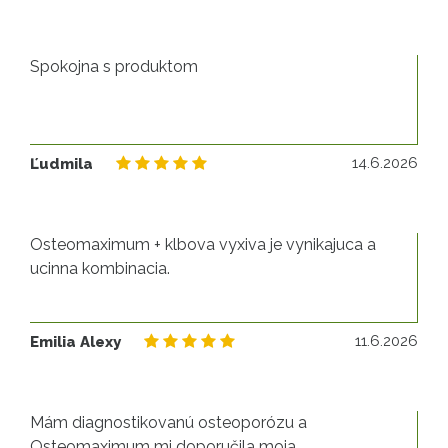
Spokojna s produktom
14
14.6.2026
Ľudmila
Osteomaximum + klbova vyxiva je vynikajuca a
ucinna kombinacia.
11
11.6.2026
Emilia Alexy
Mám diagnostikovanú osteoporózu a
Osteomaximum mi doporučila moja