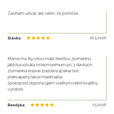
Začínam užívať, ale verím, že pomôže.
16
16.5.2026
Slávka
Mama ma 89 rokov,mala triestivu zlomeninu
jablcka,uzivala osteomaximum po 3 davkach
zlomenina krasne zrastena,aj lekar bol
prekvapeny,takze maximalna
spokojnost,doporucujem vsetkym,velmi kvalitny
vyrobok
7.
7.5.2026
Rendyka