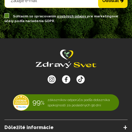
Odoslať
Súhlasím so spracovaním
osobných údajov
pre marketingové
účely podľa nariadenia GDPR.
99
zákazníkov odporúča podľa dotazníka
%
spokojnosti za posledných 90 dní
Dôležité informácie