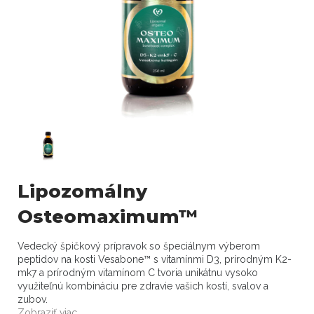
Lipozomálny
Osteomaximum™
Vedecký špičkový prípravok so špeciálnym výberom
peptidov na kosti Vesabone™ s vitamínmi D3, prírodným K2-
mk7 a prírodným vitamínom C tvoria unikátnu vysoko
využiteľnú kombináciu pre zdravie vašich kostí, svalov a
zubov.
Zobraziť viac