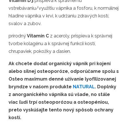
Vitamín D3
prispieva k správnemu
vstrebávaniu/využitiu vápnika a fosforu, k normálnej
hladine vápnika v krvi, k udržaniu zdravých kostí,
svalov a zubov.
prírodný
Vitamín C
z aceroly, prispieva k správnej
tvorbe kolagénu a k správnej funkcii kostí,
chrupaviek, pokožky a ďasien.
Ak chcete dodať organický vápnik pri kojení
alebo silnej osteoporóze, odporúčame spolu s
Osteo maximum denné užívanie lyofIlizovanej
bryndze v našom produkte
NATURAL
. Doplnky
z anorganického vápnika sú všade, no stále
viac ľudí trpí osteoporózou a osteopéniou,
preto vyskúšajte tento nový spôsob ochrany
kostí.