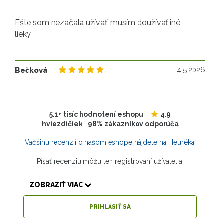
Ešte som nezačala užívať, musím doužívať iné
lieky
4.
4.5.2026
Bečková
5.1+ tisíc hodnotení eshopu
|
4.9
hviezdičiek
|
98% zákazníkov odporúča
Väčšinu recenzií o našom eshope nájdete na Heuréka.
Písať recenziu môžu len registrovaní užívatelia.
ZOBRAZIŤ VIAC
PRIHLÁSIŤ SA