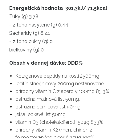
Energetická hodnota 301,3kJ/ 71,5kcal
Tuky (g) 3,78
- z toho nasýtené (g) 0,44
Sacharidy (g) 6,24
- z toho cukry (g) 0
bielkoviny (g) 0
Obsah v dennej dávke: DDD%
Kolagénové peptidy na kosti 2500mg
lecitín slnečnicový 200mg nestanovené
prírodný vitamín C z aceroly 100mg 83,3%
ostružina malinová list 50mg,
ostružina černicová list 50mg,
jelša lepkavá list 50mg,
vitamín D3 (cholekalciferol) 50μg 833%
prírodný vitamín K2 (menachinon z
fermentovaného cíceru)
75μg 100%