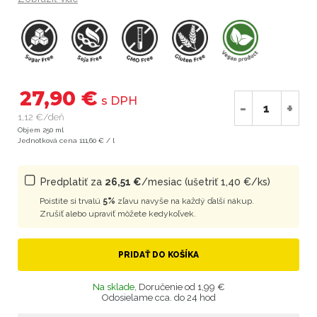
27,90 €
s DPH
-
+
1,12 €/deň
Objem 250 ml
Jednotková cena 111,60 € / l
Predplatiť za
26,51 €
/mesiac (ušetriť 1,40 €/ks)
Poistite si trvalú
5%
zľavu navyše na každý ďalší nákup.
Zrušiť alebo upraviť môžete kedykoľvek.
PRIDAŤ DO KOŠÍKA
Na sklade,
Doručenie od 1,99 €
Odosielame cca. do 24 hod