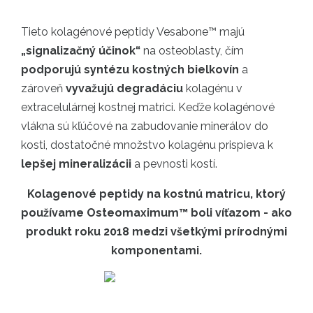
Tieto kolagénové peptidy Vesabone™ majú
„signalizačný účinok“
na osteoblasty, čím
podporujú syntézu kostných bielkovín
a
zároveň
vyvažujú degradáciu
kolagénu v
extracelulárnej kostnej matrici. Keďže kolagénové
vlákna sú kľúčové na zabudovanie minerálov do
kosti, dostatočné množstvo kolagénu prispieva k
lepšej mineralizácii
a pevnosti kostí.
Kolagenové peptidy na kostnú matricu, ktorý
používame Osteomaximum™ boli víťazom - ako
produkt roku 2018 medzi všetkými prírodnými
komponentami.