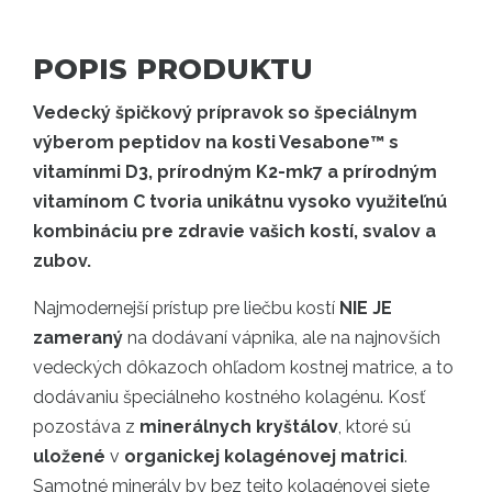
POPIS PRODUKTU
Vedecký špičkový prípravok so špeciálnym
výberom peptidov na kosti Vesabone™ s
vitamínmi D3, prírodným K2-mk7 a prírodným
vitamínom C tvoria unikátnu vysoko využiteľnú
kombináciu pre zdravie vašich kostí, svalov a
zubov.
Najmodernejší prístup pre liečbu kostí
NIE JE
zameraný
na dodávaní vápnika, ale na najnovších
vedeckých dôkazoch ohľadom kostnej matrice, a to
dodávaniu špeciálneho kostného kolagénu. Kosť
pozostáva z
minerálnych kryštálov
, ktoré sú
uložené
v
organickej kolagénovej matrici
.
Samotné minerály by bez tejto kolagénovej siete