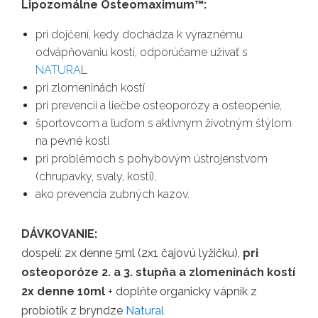
Lipozomálne Osteomaximum™:
pri dojčení, kedy dochádza k výraznému
odvápňovaniu kostí, odporúčame užívať s
NATURA
L
pri zlomeninách kostí
pri prevencii a liečbe osteoporózy a osteopénie,
športovcom a ľuďom s aktívnym životným štýlom
na pevné kosti
pri problémoch s pohybovým ústrojenstvom
(chrupavky, svaly, kosti),
ako prevencia zubných kazov.
DÁVKOVANIE:
dospelí: 2x denne 5ml (2x1 čajovú lyžičku),
pri
osteoporóze 2. a 3. stupňa a zlomeninách kostí
2x denne 10ml
+ doplňte organicky vápnik z
probiotík z bryndze
Natural