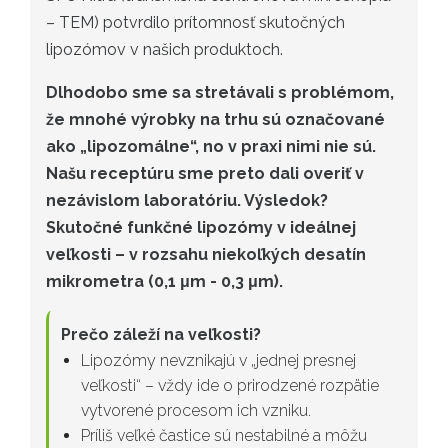
– TEM) potvrdilo prítomnosť skutočných
lipozómov v našich produktoch.
Dlhodobo sme sa stretávali s problémom,
že mnohé výrobky na trhu sú označované
ako „lipozomálne“, no v praxi nimi nie sú.
Našu receptúru sme preto dali overiť v
nezávislom laboratóriu. Výsledok?
Skutočné funkčné lipozómy v ideálnej
veľkosti – v rozsahu niekoľkých desatín
mikrometra (0,1 μm - 0,3 μm).
Prečo záleží na veľkosti?
Lipozómy nevznikajú v „jednej presnej
veľkosti“ – vždy ide o prirodzené rozpätie
vytvorené procesom ich vzniku.
Príliš veľké častice sú nestabilné a môžu