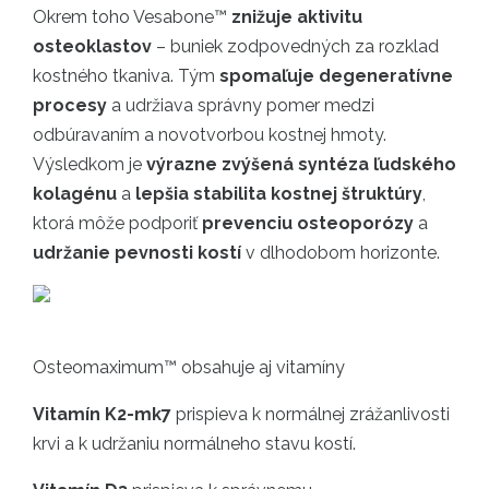
Okrem toho Vesabone™
znižuje aktivitu
osteoklastov
– buniek zodpovedných za rozklad
kostného tkaniva. Tým
spomaľuje degeneratívne
procesy
a udržiava správny pomer medzi
odbúravaním a novotvorbou kostnej hmoty.
Výsledkom je
výrazne zvýšená syntéza ľudského
kolagénu
a
lepšia stabilita kostnej štruktúry
,
ktorá môže podporiť
prevenciu osteoporózy
a
udržanie pevnosti kostí
v dlhodobom horizonte.
Osteomaximum™ obsahuje aj vitamíny
Vitamín K2-mk7
prispieva k normálnej zrážanlivosti
krvi a k udržaniu normálneho stavu kostí.