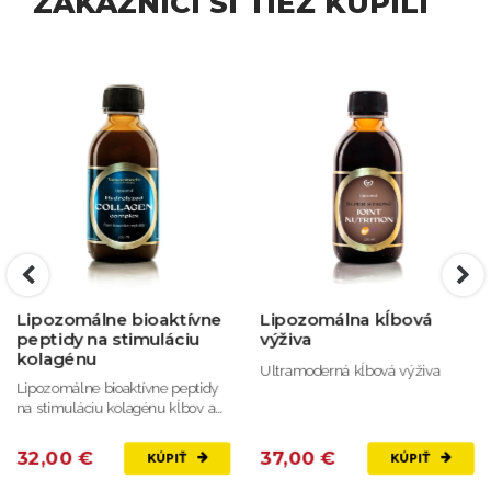
ZÁKAZNÍCI SI TIEŽ KÚPILI
Lipozomálna kĺbová
BEAUTY - lipozomálne
výživa
peptidy a ceramidy na
krásu
Ultramoderná kĺbová výživa
Supermoderný prístup ku kráse
pokožky.
37,00 €
39,90 €
KÚPIŤ
KÚPIŤ