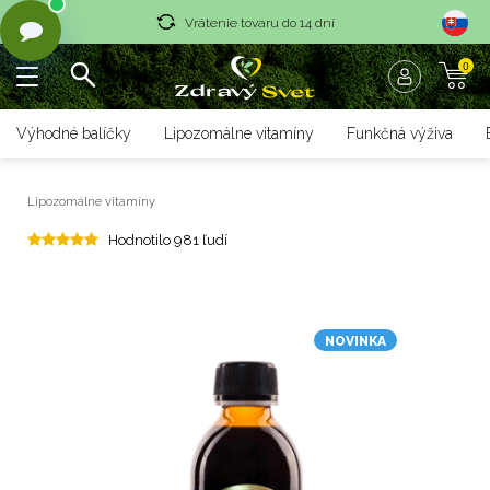
Vrátenie tovaru do 14 dní
0
Rýchle dodanie <36 hod
Doprava nad 70 € zadarmo
Výhodné balíčky
Lipozomálne vitamíny
Funkčná výživa
Vrátenie tovaru do 14 dní
Lipozomálne vitamíny
Rýchle dodanie <36 hod
Hodnotilo 981 ľudí
NOVINKA