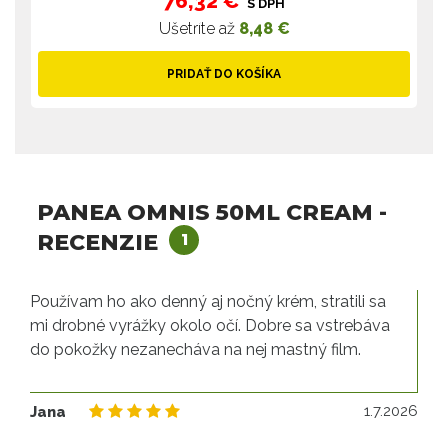
76,32 €
S DPH
Ušetríte až
8,48 €
PRIDAŤ DO KOŠÍKA
PANEA OMNIS 50ML CREAM -
RECENZIE
1
Používam ho ako denný aj nočný krém, stratili sa
mi drobné vyrážky okolo očí. Dobre sa vstrebáva
do pokožky nezanecháva na nej mastný film.
1.
1.7.2026
Jana