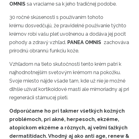
OMNIS
sa vraciame sa k jeho tradičnej podobe.
30 ročné skúsenosti s používaním tohoto
krému dosvedčujú, že pravidelné používanie týchto
krémov robí vašu pleť uvoľnenou a dodáva jej pocit
pohody a zdravý vzhľad.
PANEA OMNIS
zachováva
prírodnú obrannú funkciu kože.
Vzhľadom na tieto skutočnosti tento krém
patrí k
najhodnotnejším svetovým krémom na pokožku.
Svoje miesto nájde všade tam, kde už nie je možné
dlhšie užívať kortikoidové masti ale mimoriadny aj pri
regenerácii stárnucej pleti.
Odporúčame ho pri takmer všetkých kožných
problémoch, pri akné, herpesoch, ekzéme,
atopickom ekzéme a rôznych, aj veľmi ťažkých
dermatitídach. Vhodný aj ako anti age, renew &