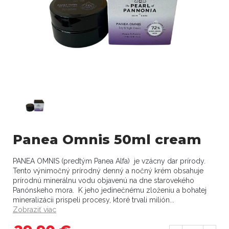
Panea Omnis 50ml cream
PANEA OMNIS (predtým Panea Alfa) je vzácny dar prírody.
Tento výnimočný prírodný denný a nočný krém obsahuje
prírodnú minerálnu vodu objavenú na dne starovekého
Panónskeho mora. K jeho jedinečnému zloženiu a bohatej
mineralizácii prispeli procesy, ktoré trvali milión...
Zobraziť viac