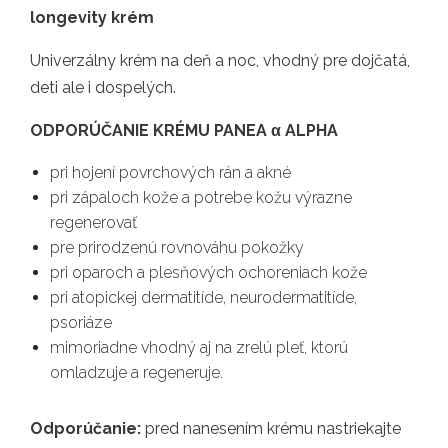
longevity krém
Univerzálny krém na deň a noc, vhodný pre dojčatá,
deti ale i dospelých.
ODPORÚČANIE KRÉMU PANEA α ALPHA
pri hojení povrchových rán a akné
pri zápaloch kože a potrebe kožu výrazne
regenerovať
pre prirodzenú rovnováhu pokožky
pri oparoch a plesňových ochoreniach kože
pri atopickej dermatitíde, neurodermatitíde,
psoriáze
mimoriadne vhodný aj na zrelú pleť, ktorú
omladzuje a regeneruje.
Odporúčanie:
pred nanesením krému nastriekajte