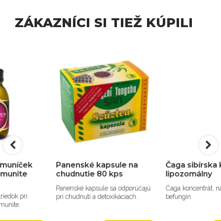
ZÁKAZNÍCI SI TIEŽ KÚPILI
Panenské kapsule na
Čaga sibírska koncentrát
chudnutie 80 kps
lipozomálny
Panenské kapsule sa odporúčajú
Čaga koncentrát, náhrada za
pri chudnutí a detoxikáciach.
befungin