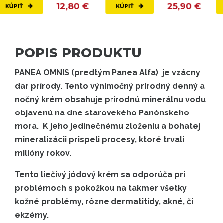
12,80 €
25,90 €
KÚPIŤ
KÚPIŤ
POPIS PRODUKTU
PANEA OMNIS (predtým Panea Alfa) je vzácny
dar prírody. Tento výnimočný prírodný denný a
nočný krém obsahuje prírodnú minerálnu vodu
objavenú na dne starovekého Panónskeho
mora. K jeho jedinečnému zloženiu a bohatej
mineralizácii prispeli procesy, ktoré trvali
milióny rokov.
Tento liečivý jódový krém sa odporúča pri
problémoch s pokožkou na takmer všetky
kožné problémy, rôzne dermatitídy, akné, či
ekzémy.