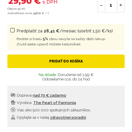
29,90 €
s DPH
-
+
Objem 50 ml
Jednotková cena 598,00 € / l
Predplatiť za
28,41 €
/mesiac (ušetriť 1,50 €/ks)
Poistite si trvalú
5%
zľavu navyše na každý ďalší nákup.
Zrušiť alebo upraviť môžete kedykoľvek.
PRIDAŤ DO KOŠÍKA
Na sklade,
Doručenie od 1,99 €
Odosielame cca. do 24 hod
Doprava
nad 70 € zadarmo
Výrobca:
The Pearl of Pannonia
Viac ako 500 000 spokojných zákazníkov,
Opýtajte sa v našej
zdravotnej poradni