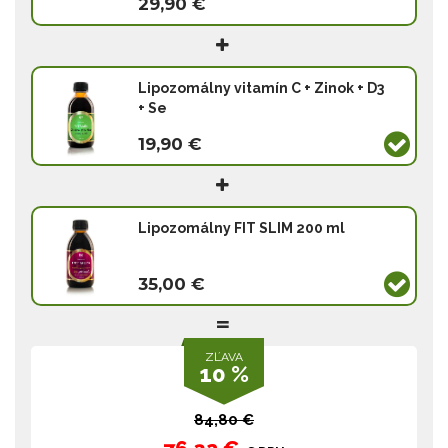
29,90 €
Lipozomálny vitamín C + Zinok + D3
+ Se
19,90 €
Lipozomálny FIT SLIM 200 ml
35,00 €
ZĽAVA
10 %
84,80 €