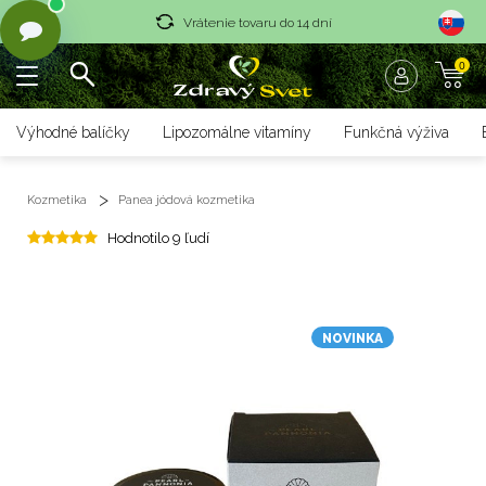
Vrátenie tovaru do 14 dní
0
Rýchle dodanie <36 hod
Doprava nad 70 € zadarmo
Výhodné balíčky
Lipozomálne vitamíny
Funkčná výživa
Vrátenie tovaru do 14 dní
Kozmetika
Panea jódová kozmetika
Rýchle dodanie <36 hod
Hodnotilo 9 ľudí
NOVINKA