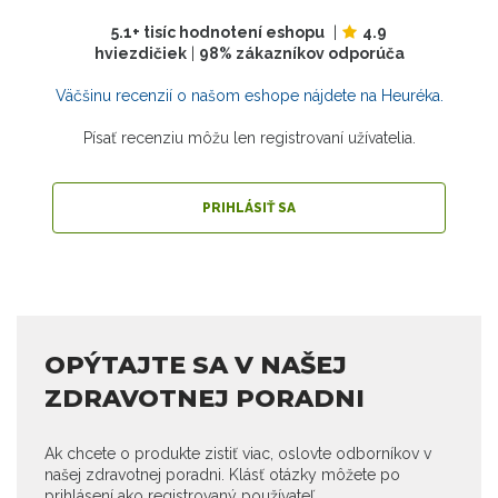
5.1+ tisíc hodnotení eshopu
|
4.9
hviezdičiek
|
98% zákazníkov odporúča
Väčšinu recenzií o našom eshope nájdete na Heuréka.
Písať recenziu môžu len registrovaní užívatelia.
PRIHLÁSIŤ SA
OPÝTAJTE SA V NAŠEJ
ZDRAVOTNEJ PORADNI
Ak chcete o produkte zistiť viac, oslovte odborníkov v
našej zdravotnej poradni. Klásť otázky môžete po
prihlásení ako registrovaný používateľ.