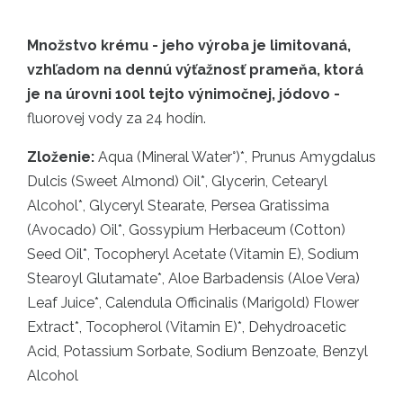
Množstvo krému - jeho výroba je limitovaná,
vzhľadom na dennú výťažnosť prameňa, ktorá
je na úrovni 100l tejto výnimočnej, jódovo -
fluorovej vody za 24 hodín.
Zloženie:
Aqua (Mineral Water°)*, Prunus Amygdalus
Dulcis (Sweet Almond) Oil*, Glycerin, Cetearyl
Alcohol*, Glyceryl Stearate, Persea Gratissima
(Avocado) Oil*, Gossypium Herbaceum (Cotton)
Seed Oil*, Tocopheryl Acetate (Vitamin E), Sodium
Stearoyl Glutamate*, Aloe Barbadensis (Aloe Vera)
Leaf Juice*, Calendula Officinalis (Marigold) Flower
Extract*, Tocopherol (Vitamin E)*, Dehydroacetic
Acid, Potassium Sorbate, Sodium Benzoate, Benzyl
Alcohol