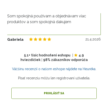
Som spokojná používam a objednávam viac
produktov a som spokojná dakujem
21
21.4.2026
Gabriela
5.1+ tisíc hodnotení eshopu
|
4.9
hviezdičiek
|
98% zákazníkov odporúča
Väčšinu recenzií o našom eshope nájdete na Heuréka.
Písať recenziu môžu len registrovaní užívatelia.
PRIHLÁSIŤ SA