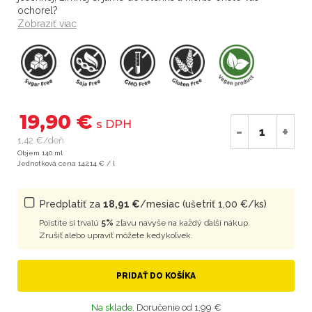
ochorel?
Zobraziť viac
19,90 €
s DPH
-
+
1,42 €/deň
Objem 140 ml
Jednotková cena 142,14 € / l
Predplatiť za
18,91 €
/mesiac (ušetriť 1,00 €/ks)
Poistite si trvalú
5%
zľavu navyše na každý ďalší nákup.
Zrušiť alebo upraviť môžete kedykoľvek.
PRIDAŤ DO KOŠÍKA
Na sklade,
Doručenie od 1,99 €