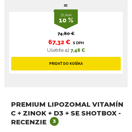
ZĽAVA
10 %
74,80 €
67,32 €
S DPH
Ušetríte až
7,48 €
PRIDAŤ DO KOŠÍKA
PREMIUM LIPOZOMAL VITAMÍN
C + ZINOK + D3 + SE SHOTBOX -
RECENZIE
3