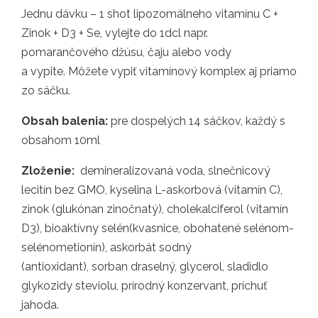
Jednu dávku – 1 shot lipozomálneho vitamínu C +
Zinok + D3 + Se, vylejte do 1dcl napr.
pomarančového džúsu, čaju alebo vody
a vypite. Môžete vypiť vitamínový komplex aj priamo
zo sáčku.
Obsah balenia:
pre dospelých 14 sáčkov, každý s
obsahom 10ml
Zloženie:
demineralizovaná voda, slnečnicový
lecitín bez GMO, kyselina L-askorbová (vitamín C),
zinok (glukónan zinočnatý), cholekalciferol (vitamín
D3), bioaktívny selén(kvasnice, obohatené selénom-
selénometionín), askorbát sodný
(antioxidant), sorban draselný, glycerol, sladidlo
glykozidy steviolu, prírodný konzervant, príchuť
jahoda.