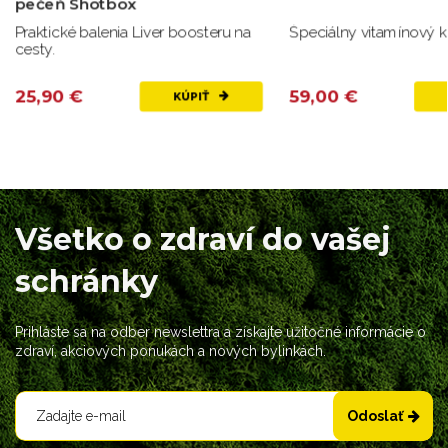
pečeň Shotbox
Praktické balenia Liver boosteru na
Špeciálny vitamínový 
cesty.
25,90 €
59,00 €
KÚPIŤ
Všetko o zdraví do vašej
schránky
Prihláste sa na odber newslettra a získajte užitočné informácie o
zdraví, akciových ponukách a nových bylinkách.
Odoslať