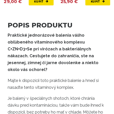
29,00 €
25,90 €
KÚPIŤ
KÚPIŤ
POPIS PRODUKTU
Praktické jednorázové balenia vášho
obľúbeného vitamínového komplexu
C+ZN+D3+Se pri virózach a bakteriálnych
nákazach. Cestujete do zahraničia, ste na
jesennej, zimnej či jarne dovolenke a niekto
okolo vás ochorel?
Majte k dispozícii toto praktické balenie a hneď si
nasaďte tento vitamínový komplex.
Je balený v špeciálnych shotoch, ktoré chránia
dávku pred kontamináciou, takže vám bude ihneď k
dispozícii, bez potreby ho mať v chlade. Môžete ho