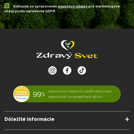
Súhlasím so spracovaním
osobných údajov
pre marketingové
účely podľa nariadenia GDPR.
99
zákazníkov odporúča podľa dotazníka
%
spokojnosti za posledných 90 dní
Dôležité informácie
O nás
Obchodné podmienky