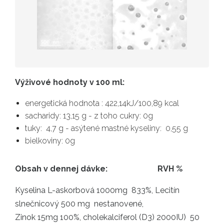
Výživové hodnoty v 100 ml:
energetická hodnota : 422,14kJ/100,89 kcal
sacharidy: 13,15 g - z toho cukry: 0g
tuky: 4,7 g - asýtené mastné kyseliny: 0,55 g
bielkoviny: 0g
Obsah v dennej dávke: RVH %
Kyselina L-askorbová 1000mg 833%, Lecitín
slnečnicový 500 mg nestanovené,
Zinok 15mg 100%, cholekalciferol (D3) 2000IU) 50