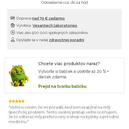
Odosielame cca. do 24 hod
Doprava
nad 70 € zadarmo
Výrobca:
Vesantech laboratories
Viac ako 500 000 spokojných zákazníkov,
Opýtajte sa v našej
zdravotnej poradni
Chcete viac produktov naraz?
Vytvorte si balíček a ušetrite až 20 % +
darček zdarma
Prejsť na tvorbu balíčku
 aj
Veľmi si cením, že mi poradili, keď som sa spýtal na môj
Vaš
špecifický problém. Tento osobný prístup veľmi oceňujem.
upev
Je to odteraz môj preferovaný e-shop na bylinky a prírodnú
spok
medicínu.
Mári