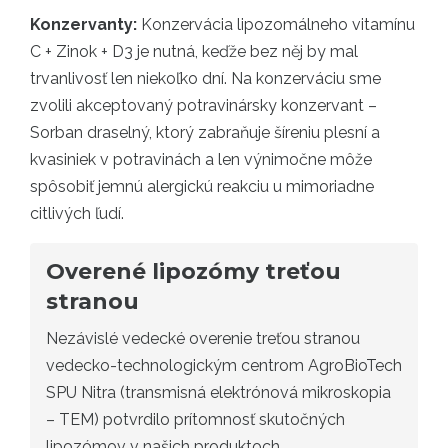
Konzervanty:
Konzervácia lipozomálneho vitamínu
C + Zinok + D3 je nutná, keďže bez něj by mal
trvanlivosť len niekoľko dní. Na konzerváciu sme
zvolili akceptovaný potravinársky konzervant –
Sorban draselný, ktorý zabraňuje šíreniu plesní a
kvasiniek v potravinách a len výnimočne môže
spôsobiť jemnú alergickú reakciu u mimoriadne
citlivých ľudí.
Overené lipozómy treťou
stranou
Nezávislé vedecké overenie treťou stranou
vedecko-technologickým centrom AgroBioTech
SPU Nitra (transmisná elektrónová mikroskopia
– TEM) potvrdilo prítomnosť skutočných
lipozómov v našich produktoch.