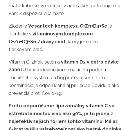
mať v kabelke, vo vrecku, v aute a keď potrebujete, je
vám k dispozícii okamžite.
Zloženie
Vesantech komplexu C+Zn+D3+Se
je
identické s
vitamínovým komplexom
C+Zn+D3+Se Zdravý svet,
ktorý je len vo
fľaškovom bale.
Vitamín C, zinok, selén a
vitamín D3 v extra dávke
2000 IU
tvoria ideálnu kombináciu na podporu
imunitného systému a boj proti vírusom. Táto
kombinácia je odporúčaná aj pri liečbe Covidu a ako
prevencia proti Covid-19.
Preto odporúčame lipozomálny vitamín C so
vstrebateľnosťou viac ako 90%, je to jedna z
najefektívnejších foriem tohto vitamínu. Má až
6-krát vyššiu vstrebateľnosť ako bežné doplnky