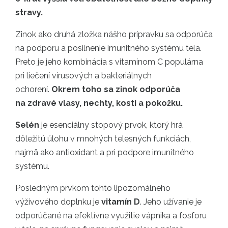
stravy.
Zinok ako druhá zložka nášho prípravku sa odporúča
na podporu a posilnenie imunitného systému tela.
Preto je jeho kombinácia s vitamínom C populárna
pri liečení vírusových a bakteriálnych
ochorení.
Okrem toho sa zinok odporúča
na zdravé vlasy, nechty, kosti a pokožku.
Selén
je esenciálny stopový prvok, ktorý hrá
dôležitú úlohu v mnohých telesných funkciách,
najmä ako antioxidant a pri podpore imunitného
systému.
Posledným prvkom tohto lipozomálneho
výživového doplnku je
vitamín D
. Jeho užívanie je
odporúčané na efektívne využitie vápnika a fosforu