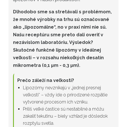
Dlhodobo sme sa stretávali s problémom,
že mnohé výrobky na trhu sú označované
ako „lipozomálne“, no v praxi nimi nie sú.
Našu receptúru sme preto dali overiť v
nezávislom laboratóriu. Výsledok?
Skutočné funkčné lipozómy v ideálnej
veľkosti – v rozsahu niekoľkých desatín
mikrometra (0,1 μm - 0,3 μm).
Prečo záleží na veľkosti?
Lipozómy nevznikajú v „jednej presnej
veľkosti“ – vždy ide o prirodzené rozpätie
vytvorené procesom ich vzniku.
Príliš veľké častice sú nestabilné a môžu
zakaliť tekutinu – biely vzhľad je dôsledok
rozptylu svetla.