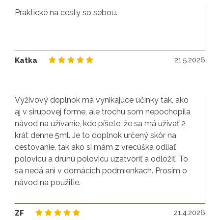
Praktické na cesty so sebou.
21
21.5.2026
Katka
Výživový doplnok má vynikajúce účinky tak, ako
aj v sirupovej forme, ale trochu som nepochopila
návod na užívanie, kde píšete, že sa má užívať 2
krát denne 5ml. Je to doplnok určený skôr na
cestovanie, tak ako si mám z vrecúška odliať
polovicu a druhú polovicu uzatvoriť a odložiť. To
sa nedá ani v domácich podmienkach. Prosím o
návod na použitie.
21
21.4.2026
ZF