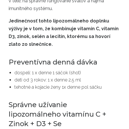
v tele, na správne fungovanie svalov a najmä
imunitného systému.
Jedinečnosť tohto lipozomálneho doplnku
výživy je v tom, že kombinuje vitamín C, vitamín
D3, zinok, selén a lecitín, ktorému sa hovorí
zlato zo slnečnice.
Preventívna denná dávka
dospelí: 1 x denne 1 sáčok (shot)
deti od 3 rokov: 1 x denne 2,5 ml
tehotné a kojacie ženy 1x denne pol sáčku
Správne užívanie
lipozomálneho vitamínu C +
Zinok + D3 + Se