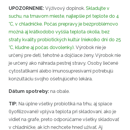
UPOZORNENIE:
Výživový doplnok.
Skladujte v
suchu, na tmavom mieste, najlepšie pri teplote do 4
°C, v chladničke. Počas prepravy je bezproblémovo
možná aj krátkodobo vyššia teplota okolia, bez
straty kvality probiotických kultúr (niekoľko dni do 25
°C, kľudne aj počas dovolenky).
Výrobok nie je
určený pre deti, tehotné a dojčiace ženy. Výrobok nie
je určený ako náhrada pestrej stravy. Osoby liečené
cytostatikami alebo imunosupresívami potrebujú
konzultáciu svojho ošetrujúceho lekára.
Dátum spotreby:
na obale.
TIP:
Na úplne všetky probiotiká na trhu, aj spiace
(lyofilizované) vplýva teplota pri skladovaní, ako je
vidieť na grafe, preto odporúčame všetky skladovať
v chladničke, ak ich nechcete hneď užívať. Aj