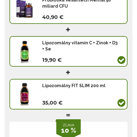
Probiotika Vesantech Mental 50
miliard CFU
40,90 €
Lipozomálny vitamín C + Zinok + D3
+ Se
19,90 €
Lipozomálny FIT SLIM 200 ml
35,00 €
ZĽAVA
10 %