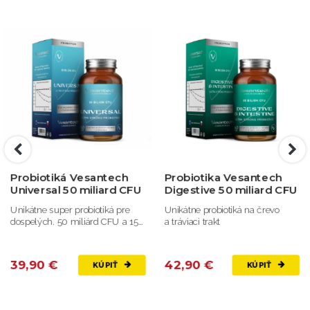
Probiotiká Vesantech
Probiotika Vesantech
Universal 50 miliard CFU
Digestive 50 miliard CFU
Unikátne super probiotiká pre
Unikátne probiotiká na črevo
dospelých. 50 miliárd CFU a 15
a tráviaci trakt
kmeňov.
39,90 €
42,90 €
KÚPIŤ
KÚPIŤ