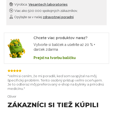
Výrobca:
Vesantech laboratories
Viac ako 500 000 spokojných zákazníkov,
Opýtajte sa v našej
zdravotnej poradni
Chcete viac produktov naraz?
Vytvorte si balíček a ušetrite až 20 % +
darček zdarma
Prejsť na tvorbu balíčku
 aj
Veľmi si cením, že mi poradili, keď som sa spýtal na môj
Vaš
špecifický problém. Tento osobný prístup veľmi oceňujem.
upev
Je to odteraz môj preferovaný e-shop na bylinky a prírodnú
spok
medicínu.
Mári
Oliver
ZÁKAZNÍCI SI TIEŽ KÚPILI