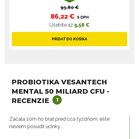
95,80 €
86,22 €
S DPH
Ušetríte až
9,58 €
PRIDAŤ DO KOŠÍKA
PROBIOTIKA VESANTECH
MENTAL 50 MILIARD CFU -
RECENZIE
1
Začala som ho brať pred cca týždňom, ešte
neviem posúdiť úćinky .