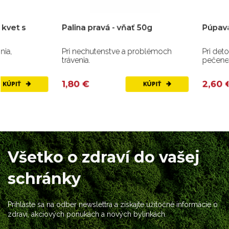
Palina pravá - vňať 50g
Púpava lekárska - k
Pri nechutenstve a problémoch
Pri detoxikácii a ochor
trávenia.
pečene a žlčníka.
1,80 €
2,60 €
KÚPIŤ
Všetko o zdraví do vašej
schránky
Prihláste sa na odber newslettra a získajte užitočné informácie o
zdraví, akciových ponukách a nových bylinkách.