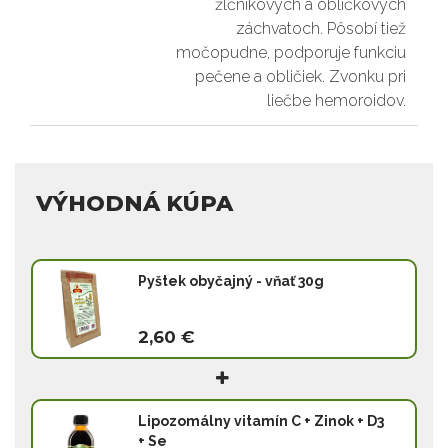
žlčníkových a obličkových
záchvatoch. Pôsobí tiež
močopudne, podporuje funkciu
pečene a obličiek. Zvonku pri
liečbe hemoroidov.
VÝHODNÁ KÚPA
Pyštek obyčajný - vňať 30g
2,60 €
Lipozomálny vitamín C + Zinok + D3
+ Se