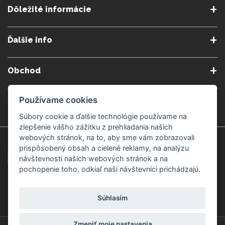
Dôležité informácie
O nás
Obchodné podmienky
Ďalšie info
Reklamačné podmienky
Podmienky predplatného
Poradne
Semináre a kurzy
Ochrana osobných údajov
Kontakt
Obchod
Blog
Alergény
Cookies nastavenia
Doprava a platba
Poštovné do zahraničia
Používame cookies
Gemmoterapia
Kamenné predajne
Nakupuj bezpečne
Veľkoobchod
Súbory cookie a ďalšie technológie používame na
Považská Bystrica v Kauflande
Považská Bystrica Mpark
zlepšenie vášho zážitku z prehliadania našich
webových stránok, na to, aby sme vám zobrazovali
Záruka kvality
Žilina
Čadca
prispôsobený obsah a cielené reklamy, na analýzu
návštevnosti našich webových stránok a na
pochopenie toho, odkiaľ naši návštevníci prichádzajú.
Platobné metódy
Súhlasím
Zmeniť moje nastavenia