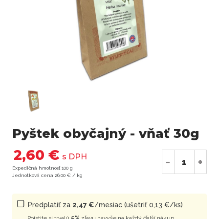
Pyštek obyčajný - vňať 30g
2,60 €
s DPH
-
+
Expedičná hmotnosť 100 g
Jednotková cena 26,00 € / kg
Predplatiť za
2,47 €
/mesiac (ušetriť 0,13 €/ks)
Poistite si trvalú
5%
zľavu navyše na každý ďalší nákup.