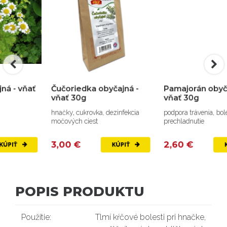
Čučoriedka obyčajná -
Pamajorán obyčajný -
vňať 30g
vňať 30g
hnačky, cukrovka, dezinfekcia
podpora trávenia, bolesti hlavy,
močových ciest
prechladnutie
3,00 €
2,60 €
KÚPIŤ
KÚPIŤ
POPIS PRODUKTU
Použitie:
Tlmí kŕčové bolesti pri hnačke,