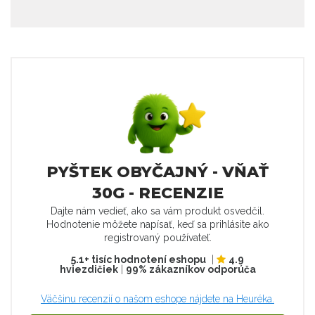
PYŠTEK OBYČAJNÝ - VŇAŤ
30G - RECENZIE
Dajte nám vedieť, ako sa vám produkt osvedčil.
Hodnotenie môžete napísať, keď sa prihlásite ako
registrovaný používateľ.
5.1+ tisíc hodnotení eshopu
|
4.9
hviezdičiek
|
99% zákazníkov odporúča
Väčšinu recenzií o našom eshope nájdete na Heuréka.