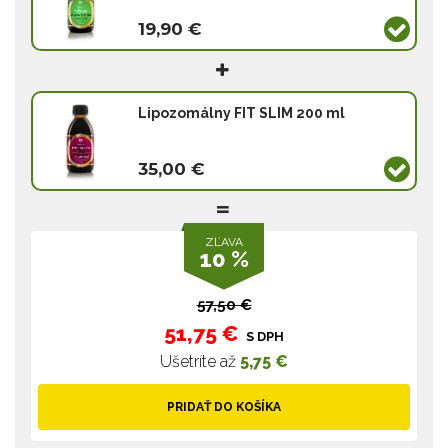
19,90 €
Lipozomálny FIT SLIM 200 ml
35,00 €
ZĽAVA
10 %
57,50 €
51,75 €
S DPH
Ušetríte až
5,75 €
PRIDAŤ DO KOŠÍKA