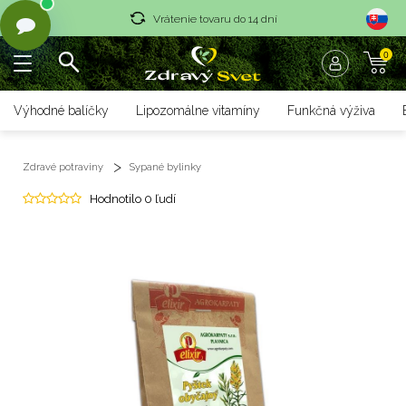
Vrátenie tovaru do 14 dní
0
Rýchle dodanie <36 hod
Doprava nad 70 € zadarmo
Výhodné balíčky
Lipozomálne vitamíny
Funkčná výživa
Vrátenie tovaru do 14 dní
Zdravé potraviny
Sypané bylinky
Rýchle dodanie <36 hod
Hodnotilo 0 ľudí