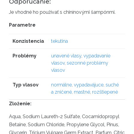
Odporúčanie:
Je vhodné ho používať s chinínovými šampónmi.
Parametre
Konzistencia
tekutina
Problémy
unavené vlasy
,
vypadavanie
vlasov
,
sezonné problémy
vlasov
Typ vlasov
normálne
,
vypadavájuce
,
suché
a zničené
,
mastné
,
rozštiepené
Zloženie:
Aqua, Sodium Laureth-2 Sulfate, Cocamidopropyl
Betaine, Sodium Chloride, Propylene Glycol, Pinus,
Glycerin, Tricium Vulgare Germ Extract, Parfum, Citric