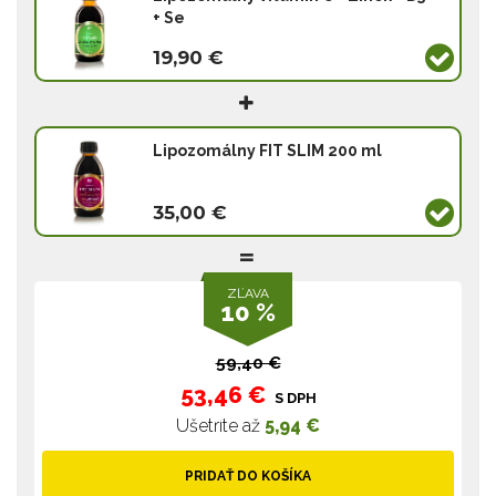
+ Se
19,90 €
Lipozomálny FIT SLIM 200 ml
35,00 €
ZĽAVA
10 %
59,40 €
53,46 €
S DPH
Ušetríte až
5,94 €
PRIDAŤ DO KOŠÍKA