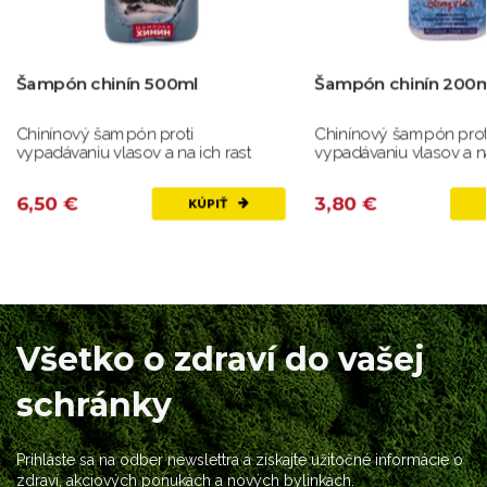
Šampón chinín 500ml
Šampón chinín 200m
Chinínový šampón proti
Chinínový šampón prot
vypadávaniu vlasov a na ich rast
vypadávaniu vlasov a na
6,50 €
3,80 €
KÚPIŤ
Všetko o zdraví do vašej
schránky
Prihláste sa na odber newslettra a získajte užitočné informácie o
zdraví, akciových ponukách a nových bylinkách.