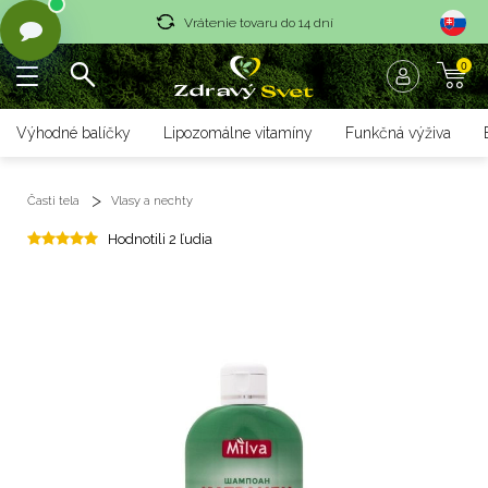
Vrátenie tovaru do 14 dní
0
Rýchle dodanie <36 hod
Doprava nad 70 € zadarmo
Výhodné balíčky
Lipozomálne vitamíny
Funkčná výživa
Vrátenie tovaru do 14 dní
Časti tela
Vlasy a nechty
Rýchle dodanie <36 hod
Hodnotili 2 ľudia