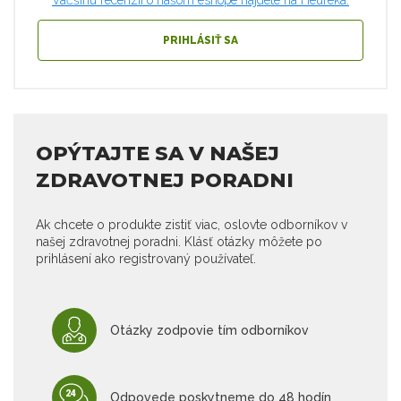
Väčšinu recenzií o našom eshope nájdete na Heuréka.
PRIHLÁSIŤ SA
OPÝTAJTE SA V NAŠEJ
ZDRAVOTNEJ PORADNI
Ak chcete o produkte zistiť viac, oslovte odborníkov v
našej zdravotnej poradni. Klásť otázky môžete po
prihlásení ako registrovaný používateľ.
Otázky zodpovie tím odborníkov
Odpovede poskytneme do 48 hodín