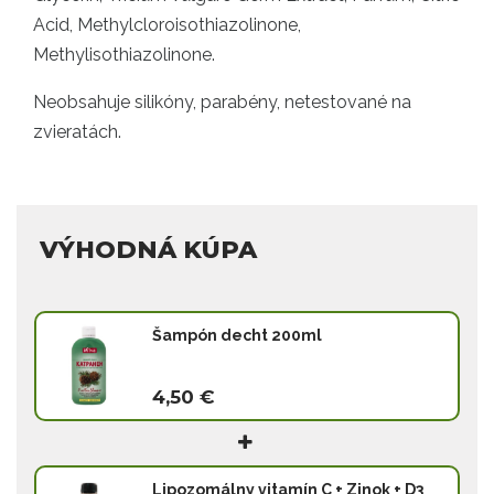
Acid, Methylcloroisothiazolinone,
Methylisothiazolinone.
Neobsahuje silikóny, parabény, netestované na
zvieratách.
VÝHODNÁ KÚPA
Šampón decht 200ml
4,50 €
Lipozomálny vitamín C + Zinok + D3