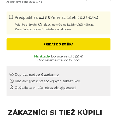
Jednotková cena 22,50 € / l
Predplatiť za
4,28 €
/mesiac (ušetriť 0,23 €/ks)
Poistite si trvalú
5%
zľavu navyše na každý ďalší nákup.
Zrušiť alebo upraviť môžete kedykoľvek.
PRIDAŤ DO KOŠÍKA
Na sklade,
Doručenie od 1,99 €
Odosielame cca. do 24 hod
Doprava
nad 70 € zadarmo
Viac ako 500 000 spokojných zákazníkov,
Opýtajte sa v našej
zdravotnej poradni
ZÁKAZNÍCI SI TIEŽ KÚPILI