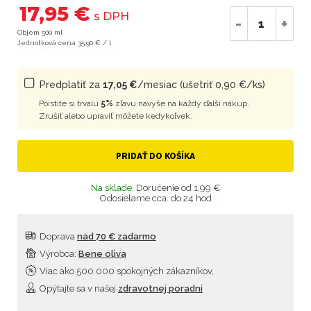
17,95 €
s DPH
-
+
Objem 500 ml
Jednotková cena 35,90 € / l
Predplatiť za
17,05 €
/mesiac (ušetriť 0,90 €/ks)
Poistite si trvalú
5%
zľavu navyše na každý ďalší nákup.
Zrušiť alebo upraviť môžete kedykoľvek.
PRIDAŤ DO KOŠÍKA
Na sklade,
Doručenie od 1,99 €
Odosielame cca. do 24 hod
Doprava
nad 70 € zadarmo
Výrobca:
Bene oliva
Viac ako 500 000 spokojných zákazníkov,
Opýtajte sa v našej
zdravotnej poradni