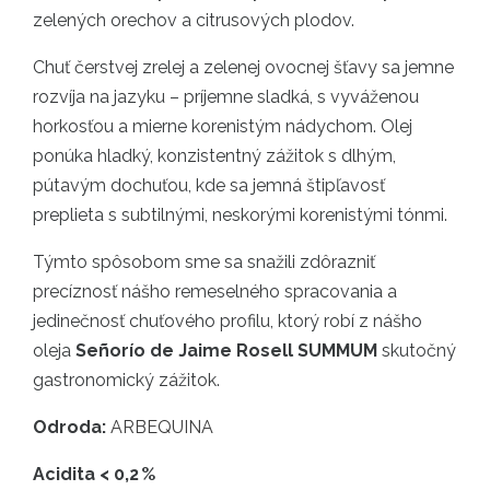
zelených orechov a citrusových plodov.
Chuť čerstvej zrelej a zelenej ovocnej šťavy sa jemne
rozvíja na jazyku – príjemne sladká, s vyváženou
horkosťou a mierne korenistým nádychom. Olej
ponúka hladký, konzistentný zážitok s dlhým,
pútavým dochuťou, kde sa jemná štipľavosť
preplieta s subtilnými, neskorými korenistými tónmi.
Týmto spôsobom sme sa snažili zdôrazniť
precíznosť nášho remeselného spracovania a
jedinečnosť chuťového profilu, ktorý robí z nášho
oleja
Señorío de Jaime Rosell SUMMUM
skutočný
gastronomický zážitok.
Odroda:
ARBEQUINA
Acidita < 0,2 %