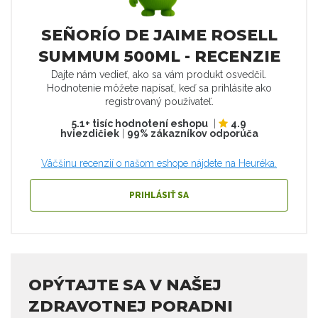
SEÑORÍO DE JAIME ROSELL
SUMMUM 500ML - RECENZIE
Dajte nám vedieť, ako sa vám produkt osvedčil.
Hodnotenie môžete napísať, keď sa prihlásite ako
registrovaný používateľ.
5.1+ tisíc hodnotení eshopu
|
4.9
hviezdičiek
|
99% zákazníkov odporúča
Väčšinu recenzií o našom eshope nájdete na Heuréka.
PRIHLÁSIŤ SA
OPÝTAJTE SA V NAŠEJ
ZDRAVOTNEJ PORADNI