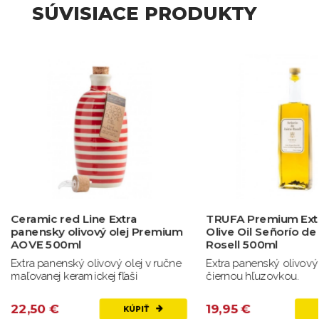
SÚVISIACE PRODUKTY
Ceramic red Line Extra
TRUFA Premium Extr
panensky olivový olej Premium
Olive Oil Señorío de
AOVE 500ml
Rosell 500ml
Extra panenský olivový olej v ručne
Extra panenský olivový 
maľovanej keramickej fľaši
čiernou hľuzovkou.
22,50 €
19,95 €
KÚPIŤ