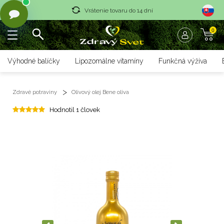
Vrátenie tovaru do 14 dní
0
Rýchle dodanie <36 hod
Doprava nad 70 € zadarmo
Výhodné balíčky
Lipozomálne vitamíny
Funkčná výživa
Vrátenie tovaru do 14 dní
Zdravé potraviny
Olivový olej Bene oliva
Rýchle dodanie <36 hod
Hodnotil 1 človek