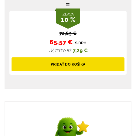
ZĽAVA
10 %
72,85 €
65,57 €
S DPH
Ušetríte až
7,29 €
PRIDAŤ DO KOŠÍKA