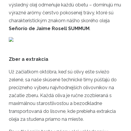
výsledný olej odmeňuje každú obetu – dominujú mu
výrazné arómy čerstvo pokosenej trávy, ktoré sú
charakteristickým znakom nášho skorého oleja
Señorío de Jaime Rosell SUMMUM
.
Zber a extrakcia
Už začiatkom októbra, keď sú olivy ešte sviežo
zelené, sa naše skúsené technické tímy púšťajú do
precízneho výberu najvhodnejších olivovníkov na
začatie zberu. Každá oliva je ručne zozbieraná s
maximálnou starostlivosťou a bezodkladne
transportovaná do lisovne, kde prebieha extrakcia
oleja za studena priamo na mieste.