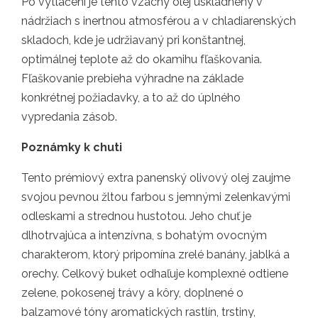
Po vytlačení je tento vzácny olej uskladnený v
nádržiach s inertnou atmosférou a v chladiarenských
skladoch, kde je udržiavaný pri konštantnej,
optimálnej teplote až do okamihu fľaškovania.
Fľaškovanie prebieha výhradne na základe
konkrétnej požiadavky, a to až do úplného
vypredania zásob.
Poznámky k chuti
Tento prémiový extra panenský olivový olej zaujme
svojou pevnou žltou farbou s jemnými zelenkavými
odleskami a strednou hustotou. Jeho chuť je
dlhotrvajúca a intenzívna, s bohatým ovocným
charakterom, ktorý pripomína zrelé banány, jablká a
orechy. Celkový buket odhaľuje komplexné odtiene
zelene, pokosenej trávy a kôry, doplnené o
balzamové tóny aromatických rastlín, trstiny,