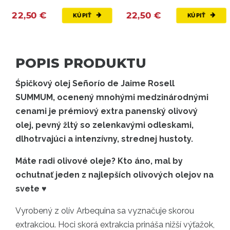
22,50 €
22,50 €
KÚPIŤ
KÚPIŤ
POPIS PRODUKTU
Śpičkový olej Señorío de Jaime Rosell
SUMMUM, ocenený mnohými medzinárodnými
cenami je prémiový extra panenský olivový
olej, pevný žltý so zelenkavými odleskami,
dlhotrvajúci a intenzívny, strednej hustoty.
Máte radi olivové oleje? Kto áno, mal by
ochutnať jeden z najlepších olivových olejov na
svete ♥
Vyrobený z olív Arbequina sa vyznačuje skorou
extrakciou. Hoci skorá extrakcia prináša nižší výťažok,