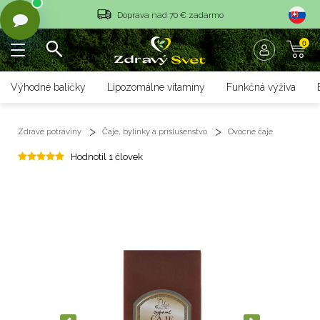
Doprava nad 70 € zadarmo
Vrátenie tovaru do 14 dní
0
Rýchle dodanie <36 hod
Výhodné balíčky
Lipozomálne vitamíny
Funkčná výživa
Doprava nad 70 € zadarmo
Vrátenie tovaru do 14 dní
Zdravé potraviny
Čaje, bylinky a príslušenstvo
Ovocné čaje
Hodnotil 1 človek
Rýchle dodanie <36 hod