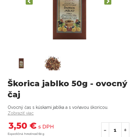
Škorica jablko 50g - ovocný
čaj
Ovocný čas s kúskami jablka a s voňavou škoricou.
Zobraziť viac
3,50 €
s DPH
-
+
Expedičná hmotnosť 60 g