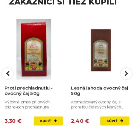
ZÁKAZNÍCI SI TIEŽ KÚPILI
Proti prechladnutiu -
Lesná jahoda ovocný čaj
ovocný čaj 50g
50g
Výborná zmes pri prvých
Aromatizovaný ovocný čaj s
príznakoch prechladnutia.
príchuťou čerstvých lesných
jahôd.
3,30 €
2,40 €
KÚPIŤ
KÚPIŤ