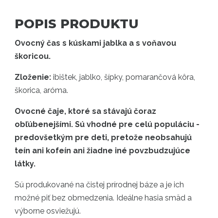
POPIS PRODUKTU
Ovocný čas s kúskami jablka a s voňavou
škoricou.
Zloženie:
ibištek, jablko, šípky, pomarančová kôra,
škorica, aróma.
Ovocné čaje, ktoré sa stávajú čoraz
obľúbenejšími. Sú vhodné pre celú populáciu -
predovšetkým pre deti, pretože neobsahujú
teín ani kofeín ani žiadne iné povzbudzujúce
látky.
Sú produkované na čistej prírodnej báze a je ich
možné piť bez obmedzenia. Ideálne hasia smäd a
výborne osviežujú.