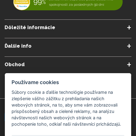
99
%
spokojnosti za posledných 90 dní
Dôležité informácie
O nás
Obchodné podmienky
Ďalšie info
Reklamačné podmienky
Podmienky predplatného
Poradne
Semináre a kurzy
Ochrana osobných údajov
Kontakt
Obchod
Blog
Alergény
Cookies nastavenia
Doprava a platba
Poštovné do zahraničia
Gemmoterapia
Používame cookies
Kamenné predajne
Nakupuj bezpečne
Veľkoobchod
Súbory cookie a ďalšie technológie používame na
Považská Bystrica v Kauflande
Považská Bystrica Mpark
zlepšenie vášho zážitku z prehliadania našich
webových stránok, na to, aby sme vám zobrazovali
Záruka kvality
Žilina
Čadca
prispôsobený obsah a cielené reklamy, na analýzu
návštevnosti našich webových stránok a na
pochopenie toho, odkiaľ naši návštevníci prichádzajú.
Platobné metódy