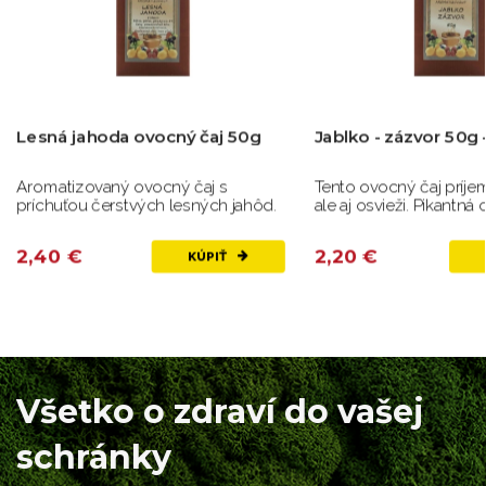
Lesná jahoda ovocný čaj 50g
Jablko - zázvor 50g 
Aromatizovaný ovocný čaj s
Tento ovocný čaj príje
príchuťou čerstvých lesných jahôd.
ale aj osvieži. Pikantná 
2,40 €
2,20 €
KÚPIŤ
Všetko o zdraví do vašej
schránky