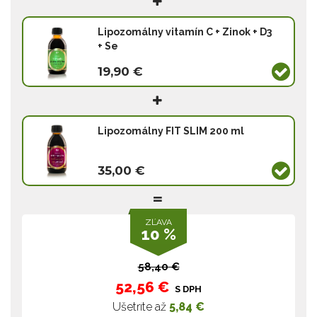
Lipozomálny vitamín C + Zinok + D3
+ Se
19,90 €
Lipozomálny FIT SLIM 200 ml
35,00 €
ZĽAVA
10 %
58,40 €
52,56 €
S DPH
Ušetríte až
5,84 €