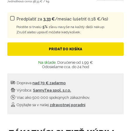
Jednotková cena 58,33 € / kg
Predplatiť za
3,33 €
/mesiac (ušetriť 0,18 €/ks)
Poistite si trvalú
5%
zľavu navyše na každý ďalší nákup.
Zrušiť alebo upraviť môžete kedykoľvek.
PRIDAŤ DO KOŠÍKA
Na sklade,
Doručenie od 1,99 €
Odosielame cca. do 24 hod
Doprava
nad 70 € zadarmo
Výrobca:
SannyTea spol. s.r.o.
Viac ako 500 000 spokojných zákazníkov,
Opýtajte sa v našej
zdravotnej poradni