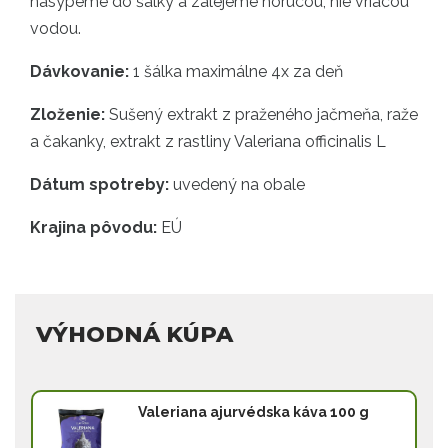
nasypeme do šálky a zalejeme horúcou, nie vriacou
vodou.
Dávkovanie:
1 šálka maximálne 4x za deň
Zloženie:
Sušený extrakt z praženého jačmeňa, raže
a čakanky, extrakt z rastliny Valeriana officinalis L
Dátum spotreby:
uvedený na obale
Krajina pôvodu:
EÚ
VÝHODNÁ KÚPA
Valeriana ajurvédska káva 100 g