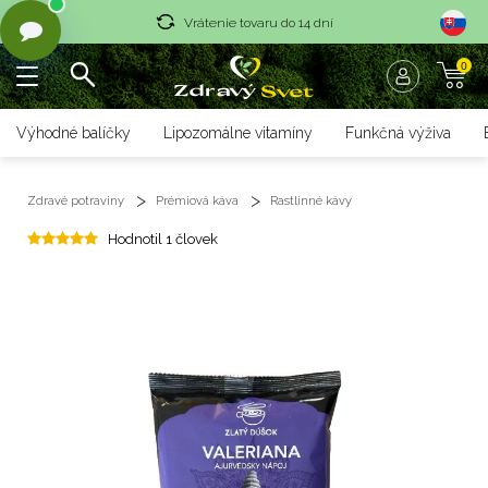
Vrátenie tovaru do 14 dní
0
Rýchle dodanie <36 hod
Doprava nad 70 € zadarmo
Výhodné balíčky
Lipozomálne vitamíny
Funkčná výživa
Vrátenie tovaru do 14 dní
Zdravé potraviny
Prémiová káva
Rastlinné kávy
Rýchle dodanie <36 hod
Hodnotil 1 človek