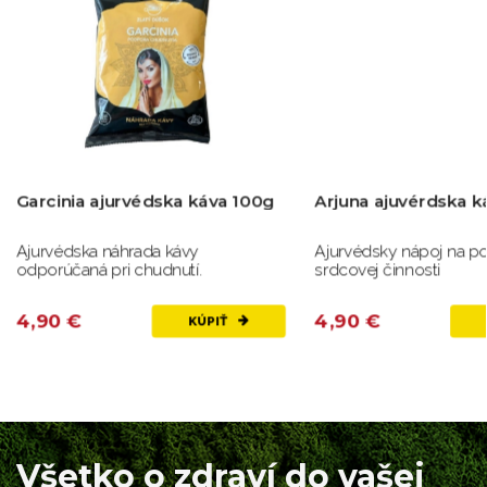
Garcinia ajurvédska káva 100g
Arjuna ajuvérdska k
Ajurvédska náhrada kávy
Ajurvédsky nápoj na p
odporúčaná pri chudnutí.
srdcovej činnosti
4,90 €
4,90 €
KÚPIŤ
Všetko o zdraví do vašej