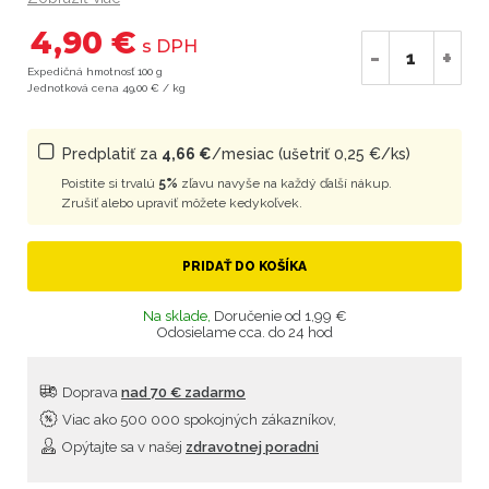
4,90 €
s DPH
-
+
Expedičná hmotnosť 100 g
Jednotková cena 49,00 € / kg
Predplatiť za
4,66 €
/mesiac (ušetriť 0,25 €/ks)
Poistite si trvalú
5%
zľavu navyše na každý ďalší nákup.
Zrušiť alebo upraviť môžete kedykoľvek.
PRIDAŤ DO KOŠÍKA
Na sklade,
Doručenie od 1,99 €
Odosielame cca. do 24 hod
Doprava
nad 70 € zadarmo
Viac ako 500 000 spokojných zákazníkov,
Opýtajte sa v našej
zdravotnej poradni