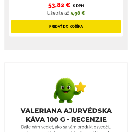
53,82 €
S DPH
Ušetríte až
5,98 €
PRIDAŤ DO KOŠÍKA
VALERIANA AJURVÉDSKA
KÁVA 100 G - RECENZIE
Dajte nám vedieť, ako sa vám produkt osvedčil.