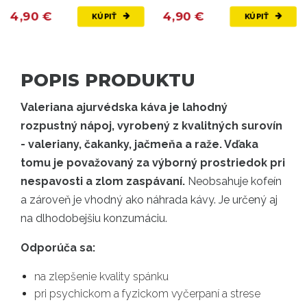
4,90 €
4,90 €
KÚPIŤ
KÚPIŤ
POPIS PRODUKTU
Valeriana ajurvédska káva je lahodný
rozpustný nápoj, vyrobený z kvalitných surovín
- valeriany, čakanky, jačmeňa a raže. Vďaka
tomu je považovaný za výborný prostriedok pri
nespavosti a zlom zaspávaní.
Neobsahuje kofeín
a zároveň je vhodný ako náhrada kávy. Je určený aj
na dlhodobejšiu konzumáciu.
Odporúča sa:
na zlepšenie kvality spánku
pri psychickom a fyzickom vyčerpaní a strese