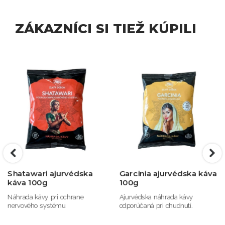
ZÁKAZNÍCI SI TIEŽ KÚPILI
Shatawari ajurvédska
Garcinia ajurvédska káva
káva 100g
100g
Náhrada kávy pri ochrane
Ajurvédska náhrada kávy
nervového systému
odporúčaná pri chudnutí.