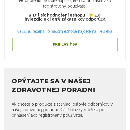
Hodnotenie môžete napísať, keď sa prihlásite ako
registrovaný používateľ.
5.1+ tisíc hodnotení eshopu
|
4.9
hviezdičiek
|
99% zákazníkov odporúča
Väčšinu recenzií o našom eshope nájdete na Heuréka.
PRIHLÁSIŤ SA
OPÝTAJTE SA V NAŠEJ
ZDRAVOTNEJ PORADNI
Ak chcete o produkte zistiť viac, oslovte odborníkov v
našej zdravotnej poradni. Klásť otázky môžete po
prihlásení ako registrovaný používateľ.