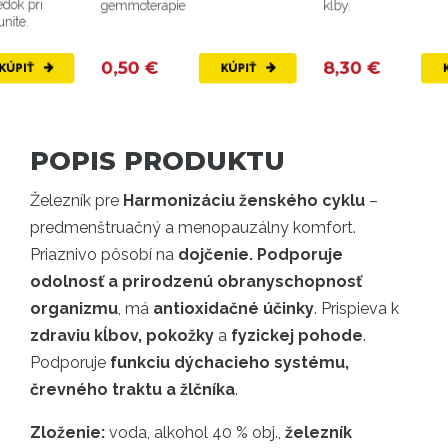
gemmoterapie
kĺby.
0,50 €
8,30 €
KÚPIŤ
KÚPIŤ
POPIS PRODUKTU
Železník pre
Harmonizáciu ženského cyklu
–
predmenštruačný a menopauzálny komfort.
Priaznivo pôsobí na
dojčenie. Podporuje
odolnosť a prirodzenú obranyschopnosť
organizmu
, má
antioxidačné účinky
. Prispieva k
zdraviu kĺbov, pokožky
a
fyzickej pohode
.
Podporuje
funkciu dýchacieho systému,
črevného traktu a žlčníka
.
Zloženie:
voda, alkohol 40 % obj.,
železník