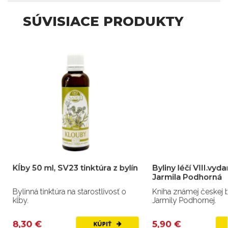
SÚVISIACE PRODUKTY
Kĺby 50 ml, SV23 tinktúra z bylín
Byliny léčí VIII.vydan
Jarmila Podhorná
Bylinná tinktúra na starostlivosť o
Kniha známej českej by
kĺby.
Jarmily Podhornej.
8,30 €
5,90 €
KÚPIŤ