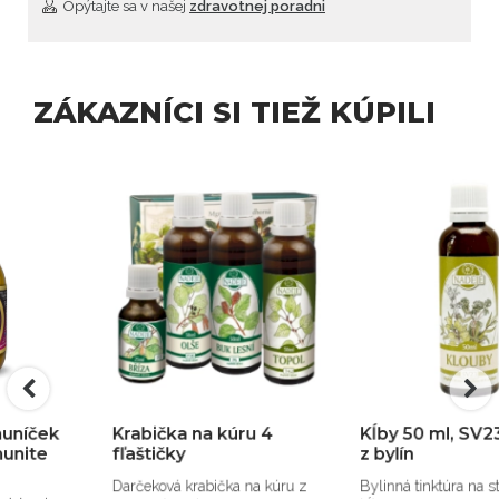
Opýtajte sa v našej
zdravotnej poradni
ZÁKAZNÍCI SI TIEŽ KÚPILI
Krabička na kúru 4
Kĺby 50 ml, SV23 tinktúra
fľaštičky
z bylín
Darčeková krabička na kúru z
Bylinná tinktúra na starostlivosť o