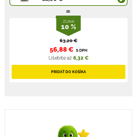
ZĽAVA
10 %
63,20 €
56,88 €
S DPH
Ušetríte až
6,32 €
PRIDAŤ DO KOŠÍKA