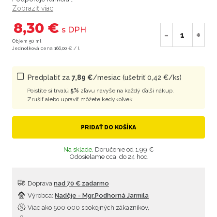
Zobraziť viac
8,30 €
s DPH
-
+
Objem 50 ml
Jednotková cena 166,00 € / l
Predplatiť za
7,89 €
/mesiac (ušetriť 0,42 €/ks)
Poistite si trvalú
5%
zľavu navyše na každý ďalší nákup.
Zrušiť alebo upraviť môžete kedykoľvek.
PRIDAŤ DO KOŠÍKA
Na sklade,
Doručenie od 1,99 €
Odosielame cca. do 24 hod
Doprava
nad 70 € zadarmo
Výrobca:
Naděje - Mgr.Podhorná Jarmila
Viac ako 500 000 spokojných zákazníkov,