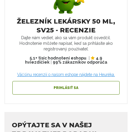
ŽELEZNÍK LEKÁRSKY 50 ML,
SV25 - RECENZIE
Dajte nám vedieť, ako sa vám produkt osvedčil.
Hodnotenie môžete napísať, keď sa prihlásite ako
registrovaný používateľ.
5.1+ tisíc hodnotení eshopu
|
4.9
hviezdičiek
|
99% zákazníkov odporúča
Väčšinu recenzií o našom eshope nájdete na Heuréka.
PRIHLÁSIŤ SA
OPÝTAJTE SA V NAŠEJ