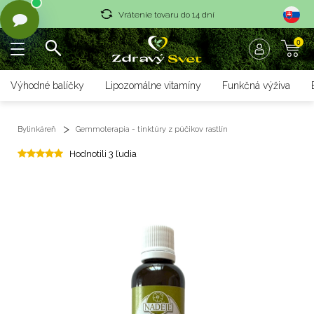
Vrátenie tovaru do 14 dní
0
Rýchle dodanie <36 hod
Doprava nad 70 € zadarmo
Výhodné balíčky
Lipozomálne vitamíny
Funkčná výživa
Vrátenie tovaru do 14 dní
Bylinkáreň
Gemmoterapia - tinktúry z púčikov rastlín
Rýchle dodanie <36 hod
Hodnotili 3 ľudia