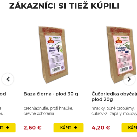
ZÁKAZNÍCI SI TIEŽ KÚPILI
Baza čierna - plod 30 g
Čučoriedka obyčajná -
plod 20g
prechladnutie, proti hnačke,
hnačky, očné problémy,
črevné ochorenia
cukrovka, zápaly močových ciest
2,60 €
4,20 €
KÚPIŤ
KÚPIŤ