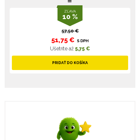
ZĽAVA
10 %
57,50 €
51,75 €
S DPH
Ušetríte až
5,75 €
PRIDAŤ DO KOŠÍKA