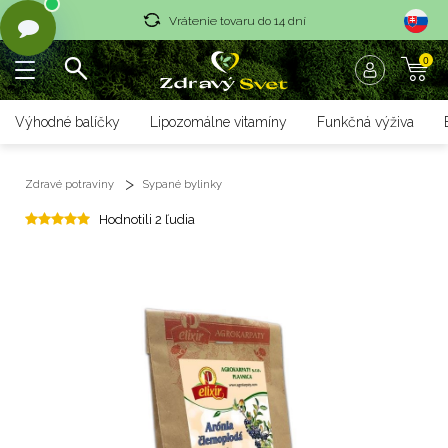
Vrátenie tovaru do 14 dní
0
Rýchle dodanie <36 hod
Doprava nad 70 € zadarmo
Výhodné balíčky
Lipozomálne vitamíny
Funkčná výživa
Vrátenie tovaru do 14 dní
Zdravé potraviny
Sypané bylinky
Rýchle dodanie <36 hod
Hodnotili 2 ľudia