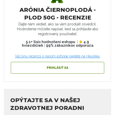
ARÓNIA ČIERNOPLODÁ -
PLOD 50G - RECENZIE
Dajte nám vedieť, ako sa vám produkt osvedčil.
Hodnotenie môžete napísať, keď sa prihlásite ako
registrovaný používateľ.
5.1+ tisíc hodnotení eshopu
|
4.9
hviezdičiek
|
99% zákazníkov odporúča
Väčšinu recenzií o našom eshope nájdete na Heuréka.
PRIHLÁSIŤ SA
OPÝTAJTE SA V NAŠEJ
ZDRAVOTNEJ PORADNI