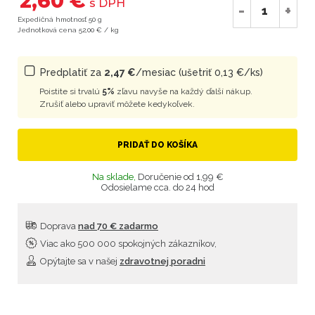
2,60 €
s DPH
-
+
Expedičná hmotnosť 50 g
Jednotková cena 52,00 € / kg
Predplatiť za
2,47 €
/mesiac (ušetriť 0,13 €/ks)
Poistite si trvalú
5%
zľavu navyše na každý ďalší nákup.
Zrušiť alebo upraviť môžete kedykoľvek.
PRIDAŤ DO KOŠÍKA
Na sklade,
Doručenie od 1,99 €
Odosielame cca. do 24 hod
Doprava
nad 70 € zadarmo
Viac ako 500 000 spokojných zákazníkov,
Opýtajte sa v našej
zdravotnej poradni