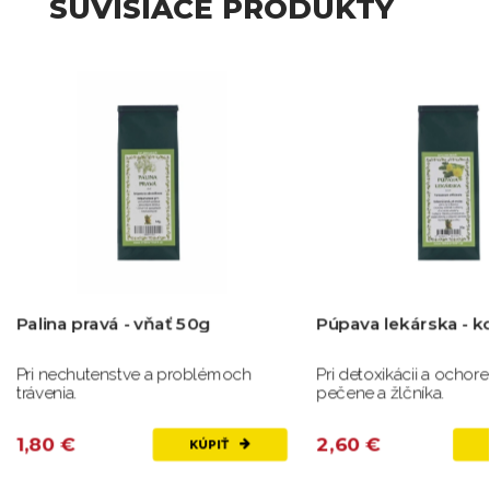
SÚVISIACE PRODUKTY
Palina pravá - vňať 50g
Púpava lekárska - k
Pri nechutenstve a problémoch
Pri detoxikácii a ochor
trávenia.
pečene a žlčníka.
1,80 €
2,60 €
KÚPIŤ