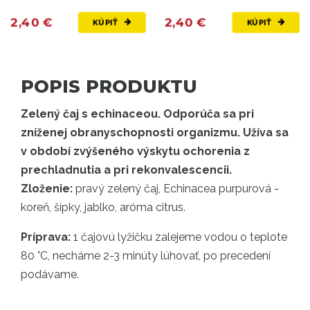
2,40 €
2,40 €
KÚPIŤ
KÚPIŤ
POPIS PRODUKTU
Zelený čaj s echinaceou. Odporúča sa pri
zníženej obranyschopnosti organizmu. Užíva sa
v období zvýšeného výskytu ochorenia z
prechladnutia a pri rekonvalescencii.
Zloženie:
pravý zelený čaj, Echinacea purpurová -
koreň, šípky, jablko, aróma citrus.
Príprava:
1 čajovú lyžičku zalejeme vodou o teplote
80 °C, necháme 2-3 minúty lúhovať, po precedení
podávame.