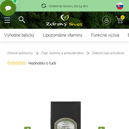
Vrátenie tovaru do 14 dní
0
Rýchle dodanie <36 hod
Doprava nad 70 € zadarmo
Výhodné balíčky
Lipozomálne vitamíny
Funkčná výživa
Vrátenie tovaru do 14 dní
Zdravé potraviny
Čaje, bylinky a príslušenstvo
Zelené čaje ochutené
Rýchle dodanie <36 hod
Hodnotilo 0 ľudí