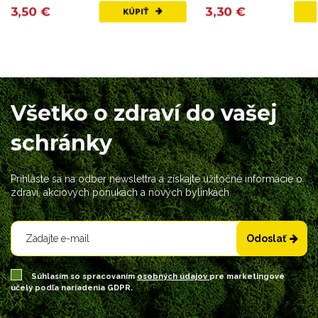
3,50 €
3,30 €
KÚPIŤ
Všetko o zdraví do vašej
schránky
Prihláste sa na odber newslettra a získajte užitočné informácie o
zdraví, akciových ponukách a nových bylinkách.
Odoslať
Súhlasím so spracovaním
osobných údajov
pre marketingové
účely podľa nariadenia GDPR.