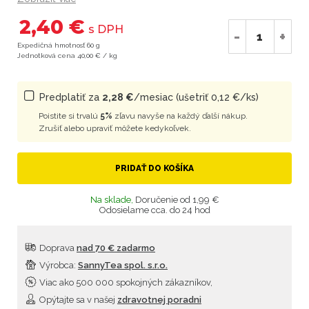
2,40 €
s DPH
-
+
Expedičná hmotnosť 60 g
Jednotková cena 40,00 € / kg
Predplatiť za
2,28 €
/mesiac (ušetriť 0,12 €/ks)
Poistite si trvalú
5%
zľavu navyše na každý ďalší nákup.
Zrušiť alebo upraviť môžete kedykoľvek.
PRIDAŤ DO KOŠÍKA
Na sklade,
Doručenie od 1,99 €
Odosielame cca. do 24 hod
Doprava
nad 70 € zadarmo
Výrobca:
SannyTea spol. s.r.o.
Viac ako 500 000 spokojných zákazníkov,
Opýtajte sa v našej
zdravotnej poradni