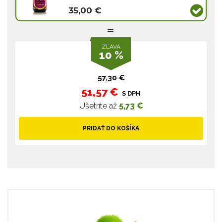
35,00 €
ZĽAVA
10 %
57,30 €
51,57 €
S DPH
Ušetríte až
5,73 €
PRIDAŤ DO KOŠÍKA