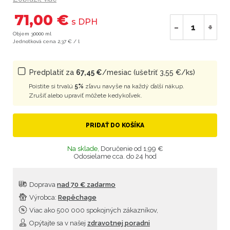
71,00 €
s DPH
-
+
Objem 30000 ml
Jednotková cena 2,37 € / l
Predplatiť za
67,45 €
/mesiac (ušetriť 3,55 €/ks)
Poistite si trvalú
5%
zľavu navyše na každý ďalší nákup.
Zrušiť alebo upraviť môžete kedykoľvek.
PRIDAŤ DO KOŠÍKA
Na sklade,
Doručenie od 1,99 €
Odosielame cca. do 24 hod
Doprava
nad 70 € zadarmo
Výrobca:
Repêchage
Viac ako 500 000 spokojných zákazníkov,
Opýtajte sa v našej
zdravotnej poradni