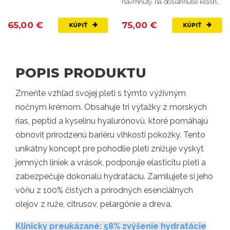
navrhnutý na dosiahnutie krásnej
kofeínových výťažkov a peptidov
a vyhladenej pokožky.
65,00 €
75,00 €
KÚPIŤ
KÚPIŤ
POPIS PRODUKTU
Zmeňte vzhľad svojej pleti s týmto výživným
nočným krémom. Obsahuje tri výťažky z morských
rias, peptid a kyselinu hyalurónovú, ktoré pomáhajú
obnoviť prirodzenú bariéru vlhkosti pokožky. Tento
unikátny koncept pre pohodlie pleti znižuje výskyt
jemných liniek a vrások, podporuje elasticitu pleti a
zabezpečuje dokonalú hydratáciu. Zamilujete si jeho
vôňu z 100% čistých a prírodných esenciálnych
olejov z ruže, citrusov, pelargónie a dreva.
Klinicky preukázané: 58% zvýšenie hydratácie