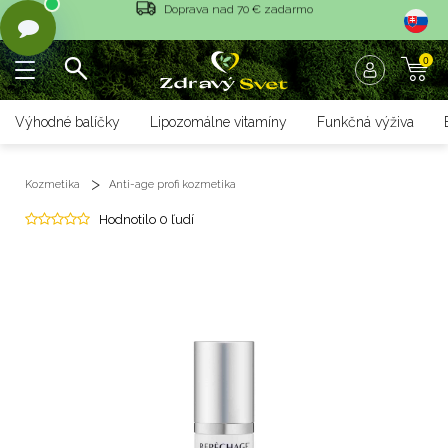
Vrátenie tovaru do 14 dní
0
Rýchle dodanie <36 hod
Doprava nad 70 € zadarmo
Výhodné balíčky
Lipozomálne vitamíny
Funkčná výživa
Vrátenie tovaru do 14 dní
Kozmetika
Anti-age profi kozmetika
Rýchle dodanie <36 hod
Hodnotilo 0 ľudí