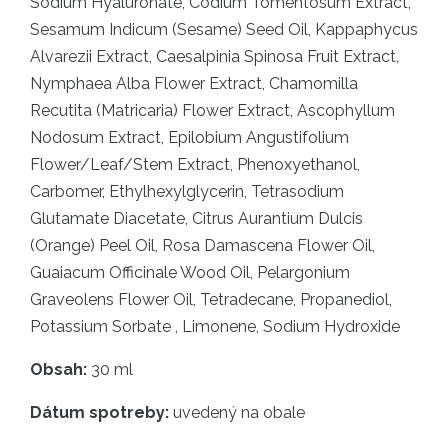
Sodium Hyaluronate, Codium Tomentosum Extract,
Sesamum Indicum (Sesame) Seed Oil, Kappaphycus
Alvarezii Extract, Caesalpinia Spinosa Fruit Extract,
Nymphaea Alba Flower Extract, Chamomilla
Recutita (Matricaria) Flower Extract, Ascophyllum
Nodosum Extract, Epilobium Angustifolium
Flower/Leaf/Stem Extract, Phenoxyethanol,
Carbomer, Ethylhexylglycerin, Tetrasodium
Glutamate Diacetate, Citrus Aurantium Dulcis
(Orange) Peel Oil, Rosa Damascena Flower Oil,
Guaiacum Officinale Wood Oil, Pelargonium
Graveolens Flower Oil, Tetradecane, Propanediol,
Potassium Sorbate , Limonene, Sodium Hydroxide
Obsah:
30 ml
Dátum spotreby:
uvedený na obale