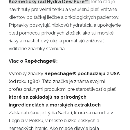
Kozmetický rad Hydra Dew Pure™
Tento rad je
navrhnutý pre veľmi tenkú a vysušenú pleť, vrátane
klientov po ťažkej liečbe a onkologických pacientov.
Prípravky poskytujú hĺbkovú hydratáciu a upokojenie
pleti pomocou prírodných zložiek, ako sú morské
riasy a mastichový olej, a pomáhajú znižovať
viditeľné známky starnutia.
Viac o
Repêchage®:
Výrobky značky
Repêchage®
pochádzajú z USA
(od roku 1980). Táto značka je známa svojimi
profesionálnymi produktmi pre starostlivosť o pleť,
ktoré sa zakladajú na prírodných
ingredienciách a morských extraktoch
.
Zakladateľkou je Lýdia Sarfati, ktorá sa narodila v
Legnici v Poľsku, v meste blízko českých a
nemeckých hraníc. Ako mladé dievča bola