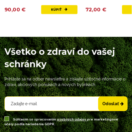
hydratáciu a obnovu...
90,00 €
72,00 €
KÚPIŤ
Všetko o zdraví do vašej
schránky
Prihláste sa na odber newslettra a získajte užitočné informácie o
zdraví, akciových ponukách a nových bylinkách.
Odoslať
Súhlasím so spracovaním
osobných údajov
pre marketingové
účely podľa nariadenia GDPR.