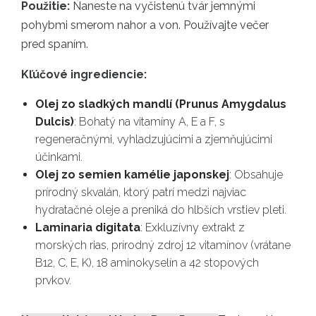
Použitie:
Naneste na vyčistenú tvár jemnými
pohybmi smerom nahor a von. Používajte večer
pred spaním.
Kľúčové ingrediencie:
Olej zo sladkých mandlí (Prunus Amygdalus
Dulcis)
: Bohatý na vitamíny A, E a F, s
regeneračnými, vyhladzujúcimi a zjemňujúcimi
účinkami.
Olej zo semien kamélie japonskej
: Obsahuje
prírodný skvalán, ktorý patrí medzi najviac
hydratačné oleje a preniká do hlbších vrstiev pleti.
Laminaria digitata
: Exkluzívny extrakt z
morských rias, prírodný zdroj 12 vitamínov (vrátane
B12, C, E, K), 18 aminokyselín a 42 stopových
prvkov.