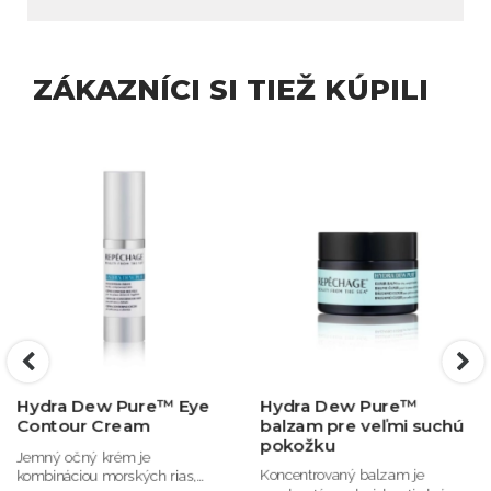
ZÁKAZNÍCI SI TIEŽ KÚPILI
Hydra Dew Pure™ Eye
Hydra Dew Pure™
Contour Cream
balzam pre veľmi suchú
pokožku
Jemný očný krém je
Koncentrovaný balzam je
kombináciou morských rias,