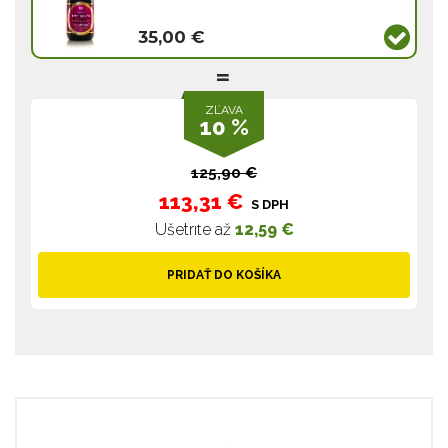
35,00 €
ZĽAVA
10 %
125,90 €
113,31 €
S DPH
Ušetríte až
12,59 €
PRIDAŤ DO KOŠÍKA