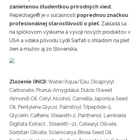
zanietenou študentkou prírodných vied.
Repêchage® je v súčasnosti
poprednou značkou
profesionálnej starostlivosti
o pleť.
Zakladá sa
na špičkovom výskume a vývoji nových produktov v
USA a vďaka pôvodu Lýdii Sarfati s ohľadom na pleť
žien a mužov aj zo Slovenska.
Zloženie (INCI):
Water/Aqua/Eau, Dicaprylyl
Carbonate, Prunus Amygdalus Dulcis (Sweet
Almond) Oil, Cetyl Alcohol, Camellia Japonica Seed
Oil, Pentylene Glycol, Palmitoyl Tripeptide-5,
Glycerin, Caffeine, Steareth-2, Panthenol, Laminaria
Digitata Extract , Steareth -21, Cetearyl Olivate,
Sorbitan Olivate, Sclerocarya Birrea Seed Oil,