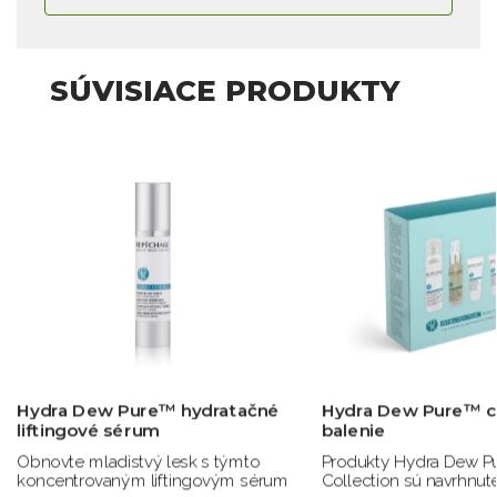
SÚVISIACE PRODUKTY
Hydra Dew Pure™ hydratačné
Hydra Dew Pure™ c
liftingové sérum
balenie
Obnovte mladistvý lesk s týmto
Produkty Hydra Dew Pu
koncentrovaným liftingovým sérum
Collection sú navrhnut