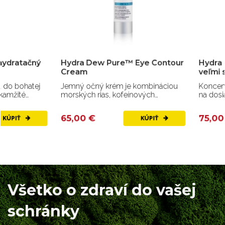
Hydra Dew Pure™ Eye Contour
Hydra Dew Pure™ b
Cream
veľmi suchú pokožk
Jemný očný krém je kombináciou
Koncentrovaný balzam 
morských rias, kofeínových
na dosiahnutie krásnej 
výťažkov a peptidov
pokožky.
65,00 €
75,00 €
KÚPIŤ
Všetko o zdraví do vašej
schránky