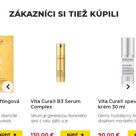
ZÁKAZNÍCI SI TIEŽ KÚPILI
Vita Cura® B3 Serum
Vita Cura® spevňujúci
Complex
krém 30 ml
Sérum je generáciou ikonického
Denný hydratačný krém s
séra z roku 1980 a je
obsahom morského biopeptidu,
najpredávanejším sérum pro...
pentapeptidu a výťažkov z...
130,00 €
90,00 €
KÚPIŤ
KÚPIŤ