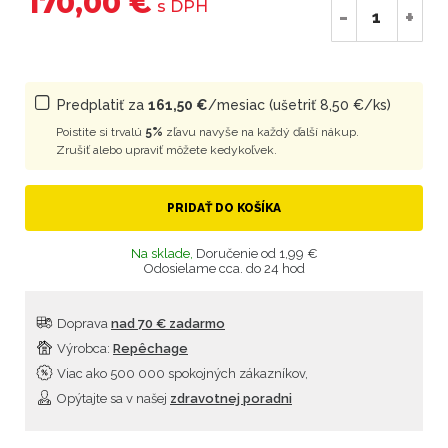
170,00 €
s DPH
-
+
Predplatiť za
161,50 €
/mesiac (ušetriť 8,50 €/ks)
Poistite si trvalú
5%
zľavu navyše na každý ďalší nákup.
Zrušiť alebo upraviť môžete kedykoľvek.
PRIDAŤ DO KOŠÍKA
Na sklade,
Doručenie od 1,99 €
Odosielame cca. do 24 hod
Doprava
nad 70 € zadarmo
Výrobca:
Repêchage
Viac ako 500 000 spokojných zákazníkov,
Opýtajte sa v našej
zdravotnej poradni