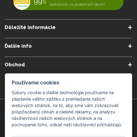
99
%
spokojnosti za posledných 90 dní
Dôležité informácie
O nás
Obchodné podmienky
Ďalšie info
Reklamačné podmienky
Podmienky predplatného
Poradne
Semináre a kurzy
Ochrana osobných údajov
Kontakt
Obchod
Blog
Alergény
Cookies nastavenia
Doprava a platba
Poštovné do zahraničia
Používame cookies
Gemmoterapia
Kamenné predajne
Nakupuj bezpečne
Veľkoobchod
Súbory cookie a ďalšie technológie používame na
Považská Bystrica v Kauflande
Považská Bystrica Mpark
zlepšenie vášho zážitku z prehliadania našich
webových stránok, na to, aby sme vám zobrazovali
Záruka kvality
Žilina
Čadca
prispôsobený obsah a cielené reklamy, na analýzu
návštevnosti našich webových stránok a na
pochopenie toho, odkiaľ naši návštevníci prichádzajú.
Platobné metódy