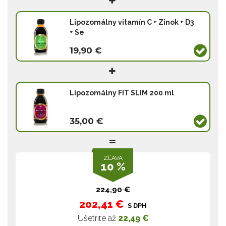
Lipozomálny vitamín C + Zinok + D3
+ Se
19,90 €
Lipozomálny FIT SLIM 200 ml
35,00 €
ZĽAVA
10 %
224,90 €
202,41 €
S DPH
Ušetríte až
22,49 €