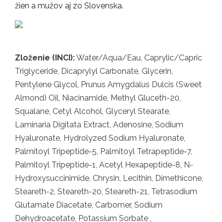
žien a mužov aj zo Slovenska.
Zloženie (INCI):
Water/Aqua/Eau, Caprylic/Capric
Triglyceride, Dicaprylyl Carbonate, Glycerin,
Pentylene Glycol, Prunus Amygdalus Dulcis (Sweet
Almond) Oil, Niacinamide, Methyl Gluceth-20,
Squalane, Cetyl Alcohol, Glyceryl Stearate,
Laminaria Digitata Extract, Adenosine, Sodium
Hyaluronate, Hydrolyzed Sodium Hyaluronate,
Palmitoyl Tripeptide-5, Palmitoyl Tetrapeptide-7,
Palmitoyl Tripeptide-1, Acetyl Hexapeptide-8, N-
Hydroxysuccinimide, Chrysin, Lecithin, Dimethicone,
Steareth-2, Steareth-20, Steareth-21, Tetrasodium
Glutamate Diacetate, Carbomer, Sodium
Dehydroacetate, Potassium Sorbate ,