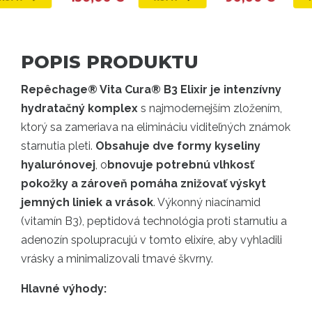
POPIS PRODUKTU
Repêchage® Vita Cura® B3 Elixir je intenzívny
hydratačný komplex
s najmodernejším zložením,
ktorý sa zameriava na elimináciu viditeľných známok
starnutia pleti.
Obsahuje dve formy kyseliny
hyalurónovej
, o
bnovuje potrebnú vlhkosť
pokožky a zároveň pomáha znižovať výskyt
jemných liniek a vrások
. Výkonný niacínamid
(vitamín B3), peptidová technológia proti starnutiu a
adenozín spolupracujú v tomto elixíre, aby vyhladili
vrásky a minimalizovali tmavé škvrny.
Hlavné výhody: