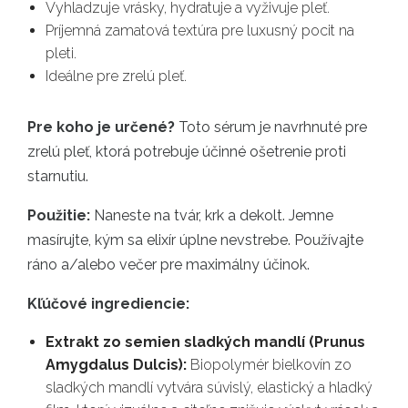
Vyhladzuje vrásky, hydratuje a vyživuje pleť.
Príjemná zamatová textúra pre luxusný pocit na
pleti.
Ideálne pre zrelú pleť.
Pre koho je určené?
Toto sérum je navrhnuté pre
zrelú pleť, ktorá potrebuje účinné ošetrenie proti
starnutiu.
Použitie:
Naneste na tvár, krk a dekolt. Jemne
masírujte, kým sa elixír úplne nevstrebe. Používajte
ráno a/alebo večer pre maximálny účinok.
Kľúčové ingrediencie:
Extrakt zo semien sladkých mandlí (Prunus
Amygdalus Dulcis):
Biopolymér bielkovín zo
sladkých mandlí vytvára súvislý, elastický a hladký