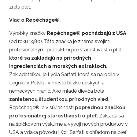
zrelú pleť.
Viac o
Repêchage®:
Výrobky značky
Repêchage®
pochádzajú z USA
(od roku 1980). Táto značka je známa svojimi
profesionálnymi produktmi pre starostlivosť o pleť,
ktoré sa zakladajú na prírodných
ingredienciách a morských extraktoch
.
Zakladateľkou je Lýdia Sarfati, ktorá sa narodila v
Legnici v Poľsku, v meste blízko českých a
nemeckých hraníc. Ako mladé dievča bola
zanietenou študentkou prírodných vied.
Repêchage® je v súčasnosti
poprednou značkou
profesionálnej starostlivosti
o pleť.
Zakladá sa
na špičkovom výskume a vývoji nových produktov v
USA a vďaka pôvodu Lýdii Sarfati s ohľadom na pleť