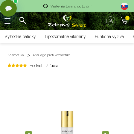
Vrátenie tovaru do 14 dní
0
Rýchle dodanie <36 hod
Doprava nad 70 € zadarmo
Výhodné balíčky
Lipozomálne vitamíny
Funkčná výživa
Vrátenie tovaru do 14 dní
Kozmetika
Anti-age profi kozmetika
Rýchle dodanie <36 hod
Hodnotili 2 ľudia