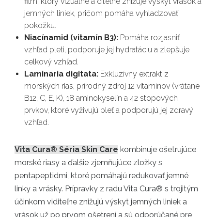
film, ktorý vizuálne a citeľne znižuje výskyt vrások a
jemných liniek, pričom pomáha vyhladzovať
pokožku.
Niacínamid (vitamín B3):
Pomáha rozjasniť
vzhľad pleti, podporuje jej hydratáciu a zlepšuje
celkový vzhľad.
Laminaria digitata:
Exkluzívny extrakt z
morských rias, prírodný zdroj 12 vitamínov (vrátane
B12, C, E, K), 18 aminokyselín a 42 stopových
prvkov, ktoré vyživujú pleť a podporujú jej zdravý
vzhľad.
Vita Cura® Séria Skin Care
kombinuje ošetrujúce
morské riasy a ďalšie zjemňujúce zložky s
pentapeptidmi, ktoré pomáhajú redukovať jemné
linky a vrásky. Prípravky z radu Vita Cura® s trojitým
účinkom viditeľne znižujú výskyt jemných liniek a
vrások už po prvom ošetrení a sú odporúčané pre