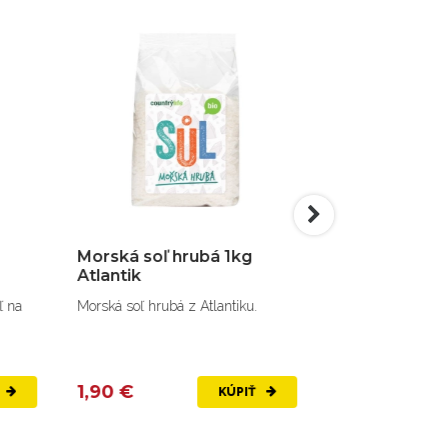
Morská soľ hrubá 1kg
Lipozomálny ku
Atlantik
a
Morská soľ hrubá z Atlantiku.
Vysoko využiteľná f
kurkumínu.
1,90 €
16,00 €
KÚPIŤ