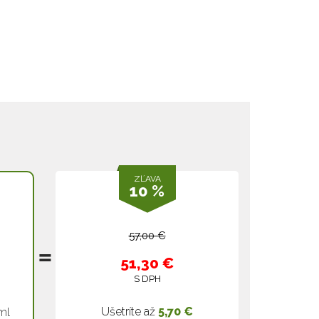
ZĽAVA
10 %
57,00 €
51,30 €
S DPH
Ušetríte až
5,70 €
ml