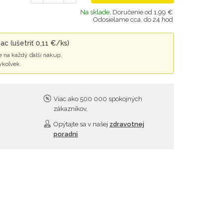
Na sklade,
Doručenie od 1,99 €
Odosielame cca. do 24 hod
c (ušetriť 0,11 €/ks)
 na každý ďalší nákup.
ykoľvek.
Viac ako 500 000 spokojných
zákazníkov,
Opýtajte sa v našej
zdravotnej
poradni