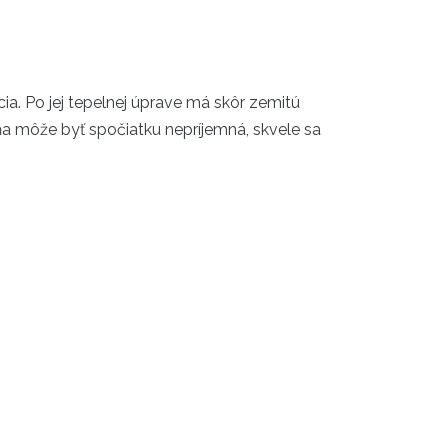
ia. Po jej tepelnej úprave má skôr zemitú
vôňa môže byť spočiatku nepríjemná, skvele sa