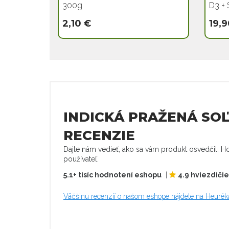
300g
D3 + 
2,10 €
19,9
INDICKÁ PRAŽENÁ SOĽ
RECENZIE
Dajte nám vedieť, ako sa vám produkt osvedčil. Ho
používateľ.
5.1+ tisíc hodnotení eshopu
|
4.9 hviezdiči
Väčšinu recenzií o našom eshope nájdete na Heurék