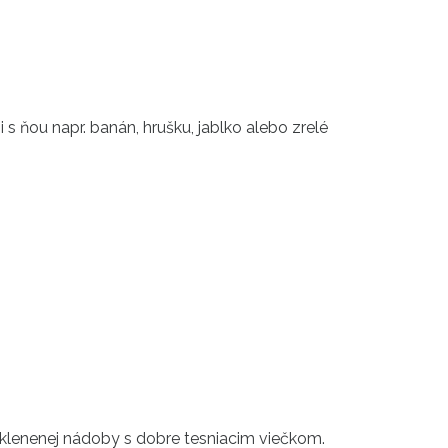
 s ňou napr. banán, hrušku, jablko alebo zrelé
sklenenej nádoby s dobre tesniacim viečkom.