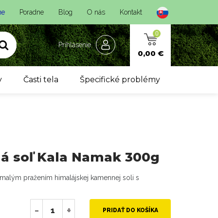
ne
Poradne
Blog
O nás
Kontakt
0
Prihlásenie
0,00 €
y
Časti tela
Špecifické problémy
ná soľ Kala Namak 300g
omalým pražením himalájskej kamennej soli s
-
+
PRIDAŤ DO KOŠÍKA