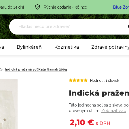
varu do 14 dní
Rýchle dodanie <36 hod
Blue Zo
va
Bylinkáreň
Kozmetika
Zdravé potravin
Indická pražená soľ Kala Namak 300g
Hodnotil 1 človek
Indická praže
Táto jedinečná soľ sa získava p
dreveným uhlím.
Zobraziť viac
2,10 €
s DPH