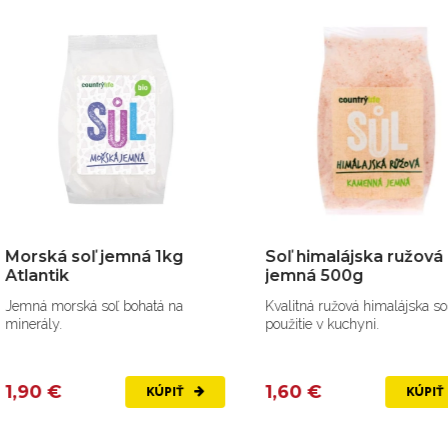
orská soľ jemná 1kg
Soľ himalájska ružová
lantik
jemná 500g
mná morská soľ bohatá na
Kvalitná ružová himalájska soľ n
nerály.
použitie v kuchyni.
,90 €
1,60 €
KÚPIŤ
KÚPIŤ