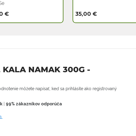
Se
0 €
35,00 €
 KALA NAMAK 300G -
dnotenie môžete napísať, keď sa prihlásite ako registrovaný
ek
|
99% zákazníkov odporúča
a.