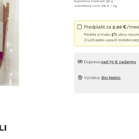
Expedičná hmotnosť 300 g
Jednotková cena 7,00 € / kg
Predplatiť za
2,00 €
/mesia
Poistite si trvalú
5%
zľavu navyše
Zrušiť alebo upraviť môžete ked
Doprava
nad 70 € zadarmo
Výrobca:
Bio Nebio
LI