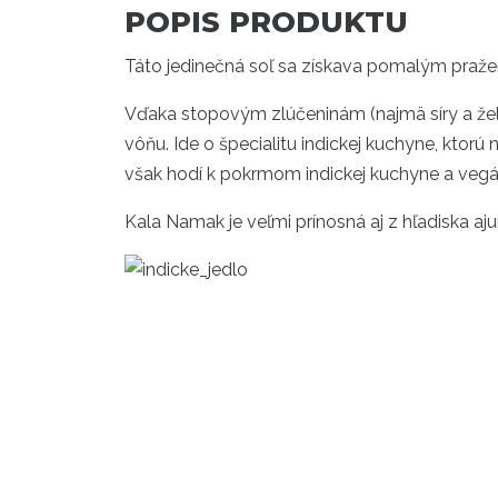
POPIS PRODUKTU
Táto jedinečná soľ sa získava pomalým praže
Vďaka stopovým zlúčeninám (najmä síry a želez
vôňu. Ide o špecialitu indickej kuchyne, ktorú
však hodí k pokrmom indickej kuchyne a veg
Kala Namak je veľmi prínosná aj z hľadiska aj