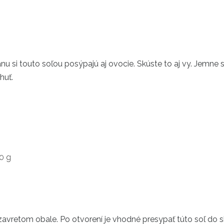
u si touto soľou posýpajú aj ovocie. Skúste to aj vy. Jemne si
huť.
 0 g
zavretom obale. Po otvorení je vhodné presypať túto soľ do 