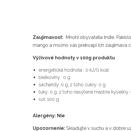
Zaujímavosť:
Mnohí obyvatelia Indie, Pakistan
mango a možno vás prekvapí ich zaujímava c
Výživové hodnoty v 100g produktu
energetická hodnota : 0 kJ/0 kcal
bielkoviny: 0 g
sacharidy: 0 g, z toho cukry: 0 g
tuky: 0 g, z toho nasýtené mastné kyseliny:
soľ: 100 g
Alergény: Nie
Upozornenie:
Skladujte v suchu a v dobre u