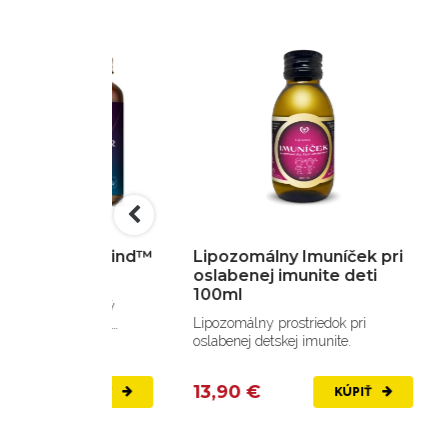
 Forever Mind™
Lipozomálny Imuníček pri
M
 komplex
oslabenej imunite deti
At
100ml
-aging výživový
Je
Lipozomálny prostriedok pri
ochranu mozgu,
mi
oslabenej detskej imunite.
u a...
13,90 €
1
KÚPIŤ
KÚPIŤ