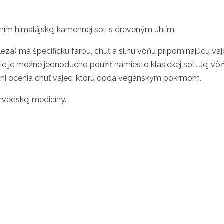
ním himalájskej kamennej soli s dreveným uhlím.
a) má špecifickú farbu, chuť a silnú vôňu pripomínajúcu vajc
 nie je možné jednoducho použiť namiesto klasickej soli. Jej 
áni ocenia chuť vajec, ktorú dodá vegánskym pokrmom.
urvédskej medicíny.