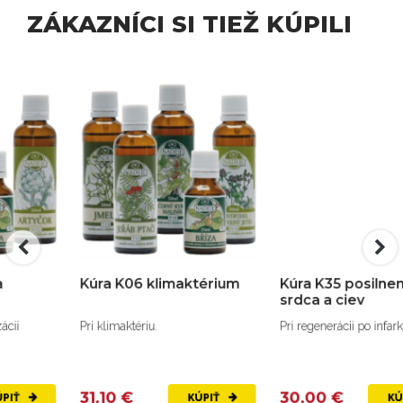
ZÁKAZNÍCI SI TIEŽ KÚPILI
Kúra K06 klimaktérium
Kúra K35 posilnenie
srdca a ciev
Pri klimaktériu.
Pri regenerácii po infarkte.
31,10 €
30,00 €
KÚPIŤ
KÚPIŤ