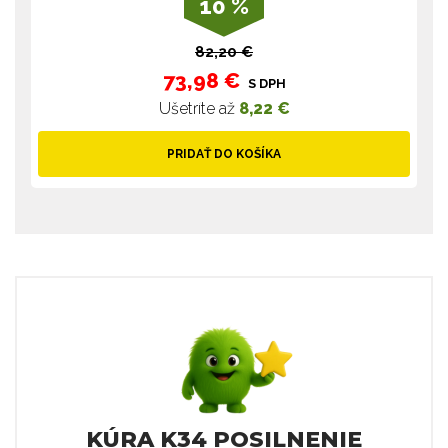
10 %
82,20 €
73,98 €
S DPH
Ušetríte až
8,22 €
PRIDAŤ DO KOŠÍKA
KÚRA K34 POSILNENIE