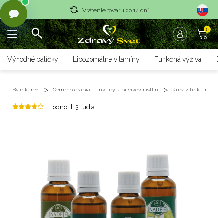
Vrátenie tovaru do 14 dní
0
Rýchle dodanie <36 hod
Doprava nad 70 € zadarmo
Výhodné balíčky
Lipozomálne vitamíny
Funkčná výživa
Vrátenie tovaru do 14 dní
Bylinkáreň
Gemmoterapia - tinktúry z púčikov rastlín
Kúry z tinktúr
Rýchle dodanie <36 hod
Hodnotili 3 ľudia