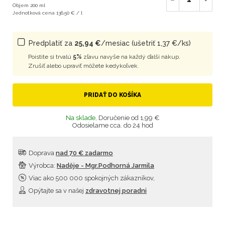
Objem 200 ml
Jednotková cena 136,50 € / l
Predplatiť za
25,94 €
/mesiac (ušetriť 1,37 €/ks)
Poistite si trvalú
5%
zľavu navyše na každý ďalší nákup.
Zrušiť alebo upraviť môžete kedykoľvek.
PRIDAŤ DO KOŠÍKA
Na sklade,
Doručenie od 1,99 €
Odosielame cca. do 24 hod
Doprava
nad 70 € zadarmo
Výrobca:
Naděje - Mgr.Podhorná Jarmila
Viac ako 500 000 spokojných zákazníkov,
Opýtajte sa v našej
zdravotnej poradni