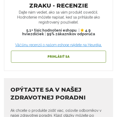
ZRAKU - RECENZIE
Dajte nám vedieť, ako sa vám produkt osvedčil.
Hodnotenie môžete napísať, keď sa prihlásite ako
registrovaný používateľ.
5.1+ tisíc hodnotení eshopu
|
4.9
hviezdičiek
|
99% zákazníkov odporúča
Väčšinu recenzií o našom eshope nájdete na Heuréka.
PRIHLÁSIŤ SA
OPÝTAJTE SA V NAŠEJ
ZDRAVOTNEJ PORADNI
Ak chcete o produkte zistiť viac, oslovte odborníkov v
našej zdravotnej poradni. Klásť otázky môžete po