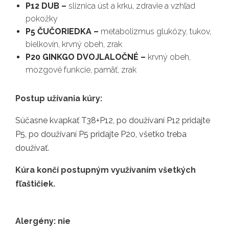
P12 DUB –
sliznica úst a krku, zdravie a vzhľad
pokožky
P5 ČUČORIEDKA –
metabolizmus glukózy, tukov,
bielkovín, krvný obeh, zrak
P20 GINKGO DVOJLALOČNÉ –
krvný obeh,
mozgové funkcie, pamäť, zrak
Postup užívania kúry:
Súčasne kvapkať T38+P12, po doužívaní P12 pridajte
P5, po doužívaní P5 pridajte P20, všetko treba
doužívať.
Kúra končí postupným využívaním všetkých
fľaštičiek.
Alergény: nie